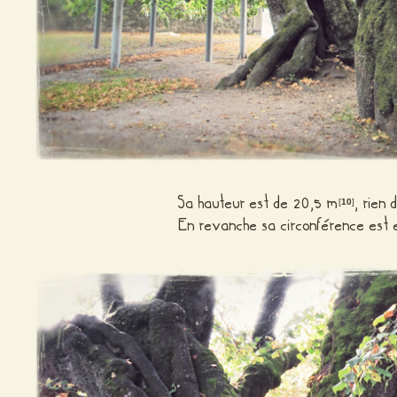
Sa hauteur est de 20,5 m
, rien 
[
10
]
En revanche sa circonférence est 