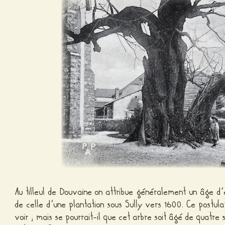
Au tilleul de Douvaine on attribue généralement un âge d
de celle d’une plantation sous Sully vers 1600. Ce postu
voir ; mais se pourrait-il que cet arbre soit âgé de quatre 