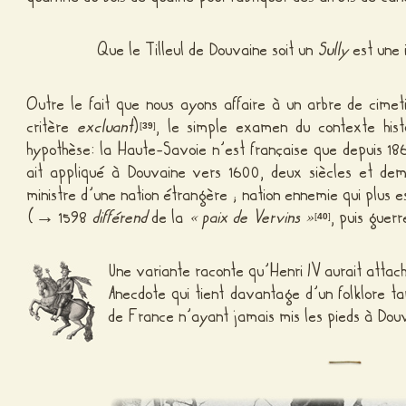
Que le Tilleul de Douvaine soit un
Sully
est une 
Outre le fait que nous ayons affaire à un arbre de cimet
critère
excluant
)
, le simple examen du contexte hist
[
39
]
hypothèse: la Haute-Savoie n’est française que depuis 18
ait appliqué à Douvaine vers 1600, deux siècles et demi
ministre d’une nation étrangère ; nation ennemie qui plus e
(→ 1598
différend
de la
« paix de Vervins »
, puis guer
[
40
]
Une variante raconte qu’Henri IV aurait attaché
Anecdote qui tient davantage d’un folklore tar
de France n’ayant jamais mis les pieds à Dou