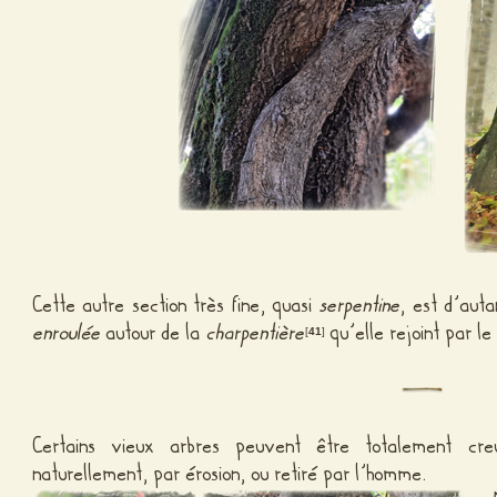
Cette autre section très fine, quasi
serpentine
, est d’auta
enroulée
autour de la
charpentière
qu’elle rejoint par 
[
41
]
Certains vieux arbres peuvent être totalement c
naturellement, par érosion, ou retiré par l’homme.