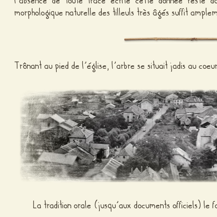
l’absence de toute trace écrite cette donnée reste do
morphologique naturelle des tilleuls très âgés suffit ampl
Trônant au pied de l’église, l’arbre se situait jadis au coe
La tradition orale (jusqu’aux documents officiels) le 