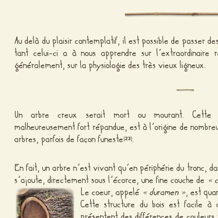
Au delà du plaisir contemplatif, il est possible de passer d
tant celui-ci a à nous apprendre sur l’extraordinaire ré
généralement, sur la physiologie des très vieux ligneux.
Un arbre creux serait mort ou mourant. Cette ap
malheureusement fort répandue, est à l’origine de nomb
arbres, parfois de façon funeste
.
[
23
]
En fait, un arbre n’est vivant qu’en périphérie du tronc, d
s’ajoute, directement sous l’écorce, une fine couche de
« 
Le coeur, appelé
« duramen »
, est qua
Cette structure du bois est facile à 
présentent des différences de couleur