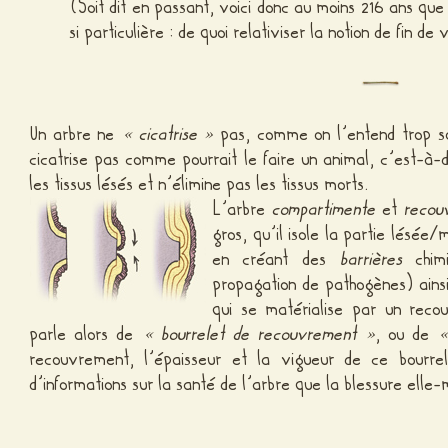
(Soit dit en passant, voici donc au moins 216 ans que 
si particulière : de quoi relativiser la notion de fin de
Un arbre ne
« cicatrise »
pas, comme on l’entend trop so
cicatrise pas comme pourrait le faire un animal, c’est-à-d
les tissus lésés et n’élimine pas les tissus morts.
L’arbre
compartimente
et
recou
gros, qu’il isole la partie lésée/
en créant des
barrières
chimi
propagation de pathogènes) ain
qui se matérialise par un reco
parle alors de
« bourrelet de recouvrement »
, ou de
«
recouvrement, l’épaisseur et la vigueur de ce bourre
d’informations sur la santé de l’arbre que la blessure elle