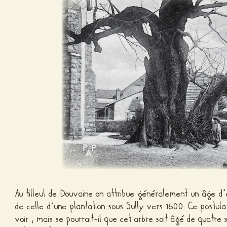
Au tilleul de Douvaine on attribue généralement un âge d
de celle d’une plantation sous Sully vers 1600. Ce postu
voir ; mais se pourrait-il que cet arbre soit âgé de quatre 