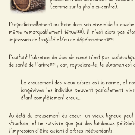
(comme sur la photo ci-contre).
Proportionnellement au tronc dans son ensemble la couch
même remarquablement ténue
). Il n’est alors pas ét
[
22
]
impression de fragilité et/ou de dépérissement
.
[
26
]
Pourtant l’absence de
bois de coeur
n’est pas
automatiq
de santé de l’arbre
; car, rappelons-le, le
duramen
est c
[
25
]
Le creusement des vieux arbres est la norme, et non
longévives les individus peuvent parfaitement vivr
étant complètement creux…
Au delà du creusement du coeur, un vieux ligneux peut 
structure, et ne survivre que par des lambeaux périphér
l’impression d’être autant d’arbres indépendants.