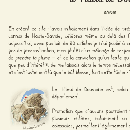
30/11/2019
En créant ce site j’avais initialement dans l’idée de prés
connus de Haute-Savoie, célèbres même au delà des fr
aujourd’hui, avec pas loin de 80 articles je n’ai publié à c
pas de procrastination, mais plutôt d’un mélange de respect
de
prendre la plume
– et de la conviction qu’un texte qui
que peu d’intérêt
. Je me laissais alors le temps nécessa
[
3
]
et c’est justement là que le bât blesse, tant cette tâche 
Le Tilleul de
Douvaine
est, selon 
département.
Promotion que d’aucuns pourraient t
plusieurs critères, notamment u
colossales, permettent légitimement de