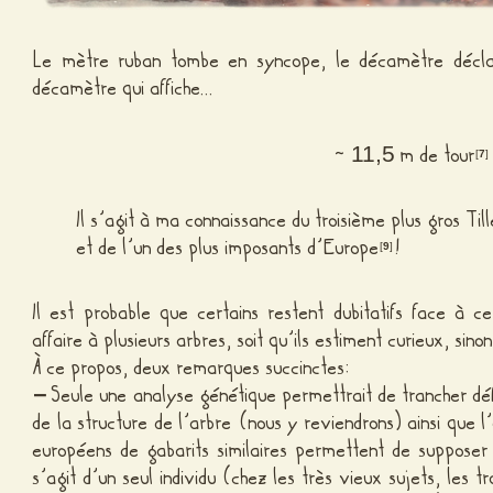
Le mètre ruban tombe en syncope, le décamètre déclare
décamètre qui affiche…
~
m de tour
11,5
[
7
]
Il s’agit à ma connaissance du troisième plus gros Til
et de l’un des plus imposants d’Europe
!
[
9
]
Il est probable que certains restent dubitatifs face à c
affaire à plusieurs arbres, soit qu’ils estiment curieux, sin
À ce propos, deux remarques succinctes:
–
Seule une analyse génétique permettrait de trancher défi
de la structure de l’arbre (nous y reviendrons) ainsi que l
européens de gabarits similaires permettent de suppose
s’agit d’un seul individu (chez les très vieux sujets, les 