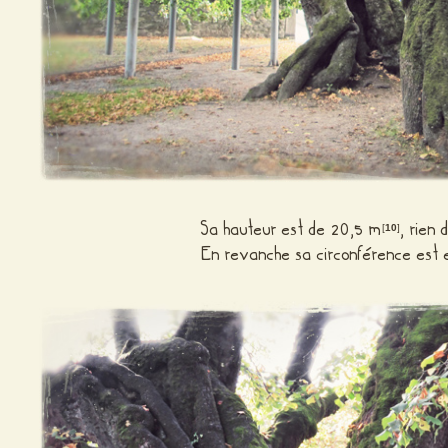
Sa hauteur est de 20,5 m
, rien 
[
10
]
En revanche sa circonférence est 