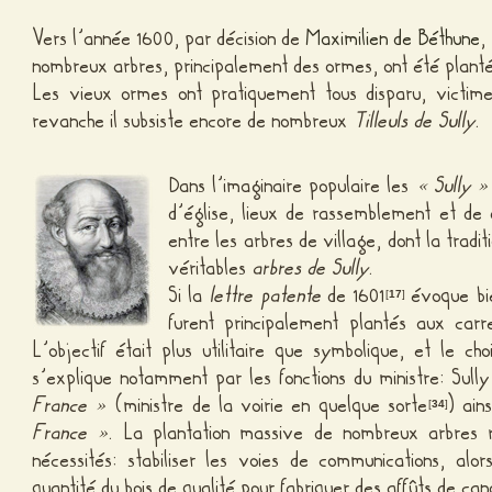
Vers l’année 1600, par décision de
Maximilien de Béthune
,
nombreux arbres, principalement des ormes, ont été plantés 
Les vieux ormes ont pratiquement tous disparu, victi
revanche il subsiste encore de nombreux
Tilleuls de Sully
.
Dans l’imaginaire populaire les
« Sully »
d’église, lieux de rassemblement et de 
entre les arbres de village, dont la tradit
véritables
arbres de Sully
.
Si la
lettre patente
de 1601
évoque bi
[
17
]
furent principalement plantés aux car
L’objectif était plus utilitaire que symbolique, et le ch
s’explique notamment par les fonctions du ministre: Su
France »
(ministre de la voirie en quelque sorte
) ain
[
34
]
France »
. La plantation massive de nombreux arbres 
nécessités: stabiliser les voies de communications, alo
quantité du bois de qualité pour fabriquer des affûts de ca