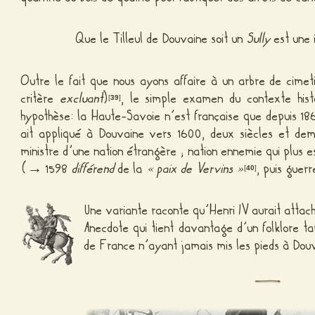
Que le Tilleul de Douvaine soit un
Sully
est une 
Outre le fait que nous ayons affaire à un arbre de cimet
critère
excluant
)
, le simple examen du contexte hist
[
39
]
hypothèse: la Haute-Savoie n’est française que depuis 18
ait appliqué à Douvaine vers 1600, deux siècles et demi
ministre d’une nation étrangère ; nation ennemie qui plus e
(→ 1598
différend
de la
« paix de Vervins »
, puis guer
[
40
]
Une variante raconte qu’Henri IV aurait attaché
Anecdote qui tient davantage d’un folklore tar
de France n’ayant jamais mis les pieds à Dou