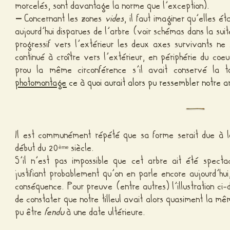
morcelés, sont davantage la norme que l’exception).
–
Concernant les zones
vides
, il faut imaginer qu’elles ét
aujourd’hui disparues de l’arbre (voir schémas dans la suit
progressif vers l’extérieur les deux axes survivants n
continué à croître vers l’extérieur, en périphérie du coe
prou la même circonférence s’il avait conservé la t
photomontage
ce à quoi aurait alors pu ressembler notre a
Il est communément répété que sa forme serait due à la
début du 20
siècle.
ème
S’il n’est pas impossible que cet arbre ait été specta
justifiant probablement qu’on en parle encore aujourd’hui
conséquence. Pour preuve (entre autres) l’illustration ci-
de constater que notre tilleul avait alors quasiment la mê
pu être
fendu
à une date ultérieure.