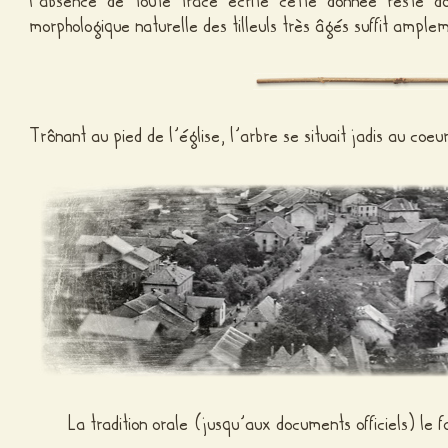
l’absence de toute trace écrite cette donnée reste do
morphologique naturelle des tilleuls très âgés suffit ampl
Trônant au pied de l’église, l’arbre se situait jadis au coe
La tradition orale (jusqu’aux documents officiels) le 