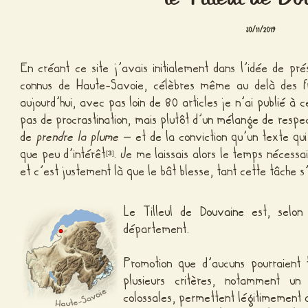
30/11/2019
En créant ce site j’avais initialement dans l’idée de prés
connus de Haute-Savoie, célèbres même au delà des fr
aujourd’hui, avec pas loin de 80 articles je n’ai publié à c
pas de procrastination, mais plutôt d’un mélange de respect
de
prendre la plume
– et de la conviction qu’un texte qui
que peu d’intérêt
. Je me laissais alors le temps nécessa
[
3
]
et c’est justement là que le bât blesse, tant cette tâche 
Le Tilleul de
Douvaine
est, selon 
département.
Promotion que d’aucuns pourraient t
plusieurs critères, notamment u
colossales, permettent légitimement de