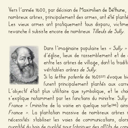
Vers l’année 1600, par décision de
Maximilien de Béthune
,
nombreux arbres, principalement des ormes, ont été plantés 
Les vieux ormes ont pratiquement tous disparu, victi
revanche il subsiste encore de nombreux
Tilleuls de Sully
.
Dans l’imaginaire populaire les
« Sully »
d’église, lieux de rassemblement et de 
entre les arbres de village, dont la tradit
véritables
arbres de Sully
.
Si la
lettre patente
de 1601
évoque bi
[
17
]
furent principalement plantés aux car
L’objectif était plus utilitaire que symbolique, et le ch
s’explique notamment par les fonctions du ministre: Su
France »
(ministre de la voirie en quelque sorte
) ain
[
34
]
France »
. La plantation massive de nombreux arbres 
nécessités: stabiliser les voies de communications, alo
quantité du bois de qualité pour fabriquer des affûts de ca