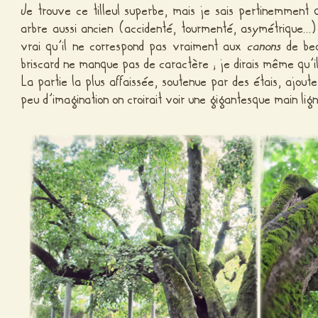
Je trouve ce tilleul superbe, mais je sais pertinemment 
arbre aussi ancien (accidenté, tourmenté, asymétrique…) e
vrai qu’il ne correspond pas vraiment aux
canons
de be
briscard ne manque pas de caractère ; je dirais même qu’i
La partie la plus affaissée, soutenue par des étais, ajou
peu d’imagination on croirait voir une gigantesque main lig