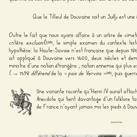
Que le Tilleul de Douvaine soit un
Sully
est une 
Outre le fait que nous ayons affaire à un arbre de cimet
critère
excluant
)
, le simple examen du contexte hist
[
39
]
hypothèse: la Haute-Savoie n’est française que depuis 18
ait appliqué à Douvaine vers 1600, deux siècles et demi
ministre d’une nation étrangère ; nation ennemie qui plus e
(→ 1598
différend
de la
« paix de Vervins »
, puis guer
[
40
]
Une variante raconte qu’Henri IV aurait attaché
Anecdote qui tient davantage d’un folklore tar
de France n’ayant jamais mis les pieds à Dou