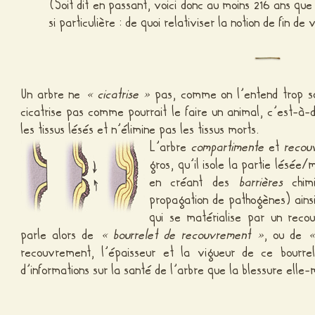
(Soit dit en passant, voici donc au moins 216 ans que 
si particulière : de quoi relativiser la notion de fin de
Un arbre ne
« cicatrise »
pas, comme on l’entend trop so
cicatrise pas comme pourrait le faire un animal, c’est-à-d
les tissus lésés et n’élimine pas les tissus morts.
L’arbre
compartimente
et
recou
gros, qu’il isole la partie lésée/
en créant des
barrières
chimi
propagation de pathogènes) ain
qui se matérialise par un reco
parle alors de
« bourrelet de recouvrement »
, ou de
«
recouvrement, l’épaisseur et la vigueur de ce bourre
d’informations sur la santé de l’arbre que la blessure elle