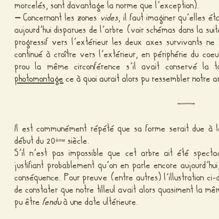
morcelés, sont davantage la norme que l’exception).
–
Concernant les zones
vides
, il faut imaginer qu’elles ét
aujourd’hui disparues de l’arbre (voir schémas dans la suit
progressif vers l’extérieur les deux axes survivants n
continué à croître vers l’extérieur, en périphérie du coe
prou la même circonférence s’il avait conservé la t
photomontage
ce à quoi aurait alors pu ressembler notre a
Il est communément répété que sa forme serait due à la
début du 20
siècle.
ème
S’il n’est pas impossible que cet arbre ait été specta
justifiant probablement qu’on en parle encore aujourd’hui
conséquence. Pour preuve (entre autres) l’illustration ci-
de constater que notre tilleul avait alors quasiment la mê
pu être
fendu
à une date ultérieure.