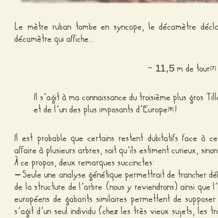
Le mètre ruban tombe en syncope, le décamètre déclare
décamètre qui affiche…
~
m de tour
11,5
[
7
]
Il s’agit à ma connaissance du troisième plus gros Til
et de l’un des plus imposants d’Europe
!
[
9
]
Il est probable que certains restent dubitatifs face à c
affaire à plusieurs arbres, soit qu’ils estiment curieux, sin
À ce propos, deux remarques succinctes:
–
Seule une analyse génétique permettrait de trancher défi
de la structure de l’arbre (nous y reviendrons) ainsi que l
européens de gabarits similaires permettent de suppose
s’agit d’un seul individu (chez les très vieux sujets, les 