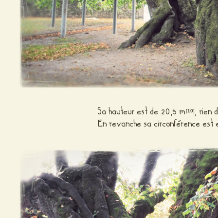
Sa hauteur est de 20,5 m
, rien 
[
10
]
En revanche sa circonférence est 