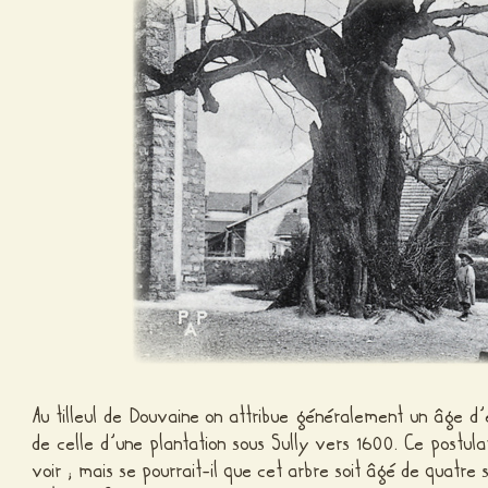
Au tilleul de Douvaine on attribue généralement un âge d
de celle d’une plantation sous Sully vers 1600. Ce postu
voir ; mais se pourrait-il que cet arbre soit âgé de quatre 