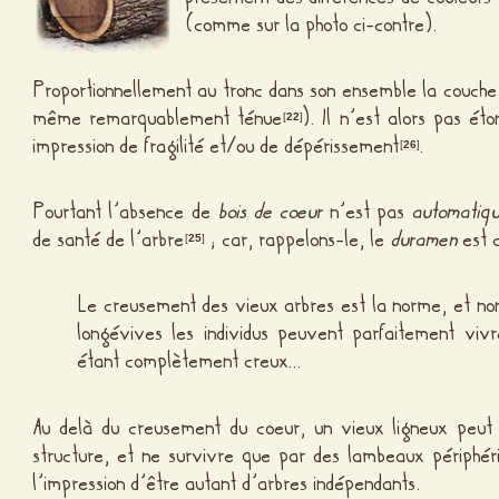
(comme sur la photo ci-contre).
Proportionnellement au tronc dans son ensemble la couch
même remarquablement ténue
). Il n’est alors pas ét
[
22
]
impression de fragilité et/ou de dépérissement
.
[
26
]
Pourtant l’absence de
bois de coeur
n’est pas
automatiq
de santé de l’arbre
; car, rappelons-le, le
duramen
est c
[
25
]
Le creusement des vieux arbres est la norme, et non
longévives les individus peuvent parfaitement vivr
étant complètement creux…
Au delà du creusement du coeur, un vieux ligneux peut 
structure, et ne survivre que par des lambeaux périphér
l’impression d’être autant d’arbres indépendants.