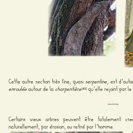
Cette autre section très fine, quasi
serpentine
, est d’auta
enroulée
autour de la
charpentière
qu’elle rejoint par 
[
41
]
Certains vieux arbres peuvent être totalement c
naturellement, par érosion, ou retiré par l’homme.