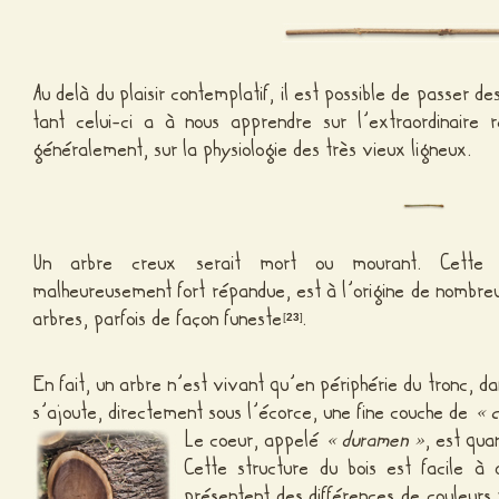
Au delà du plaisir contemplatif, il est possible de passer d
tant celui-ci a à nous apprendre sur l’extraordinaire ré
généralement, sur la physiologie des très vieux ligneux.
Un arbre creux serait mort ou mourant. Cette ap
malheureusement fort répandue, est à l’origine de nomb
arbres, parfois de façon funeste
.
[
23
]
En fait, un arbre n’est vivant qu’en périphérie du tronc, d
s’ajoute, directement sous l’écorce, une fine couche de
« 
Le coeur, appelé
« duramen »
, est qua
Cette structure du bois est facile à 
présentent des différences de couleur