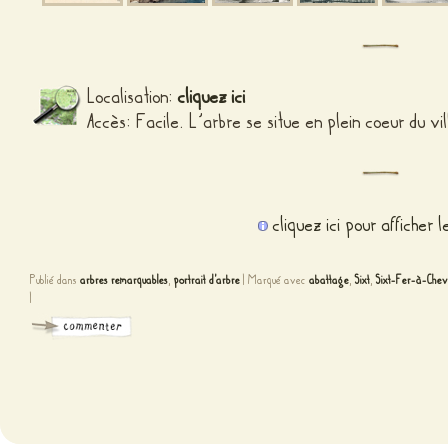
Localisation:
cliquez ici
Accès: Facile. L’arbre se situe en plein coeur du vi
cliquez ici pour afficher 
Publié dans
arbres remarquables
,
portrait d'arbre
|
Marqué avec
abattage
,
Sixt
,
Sixt-Fer-à-Chev
|