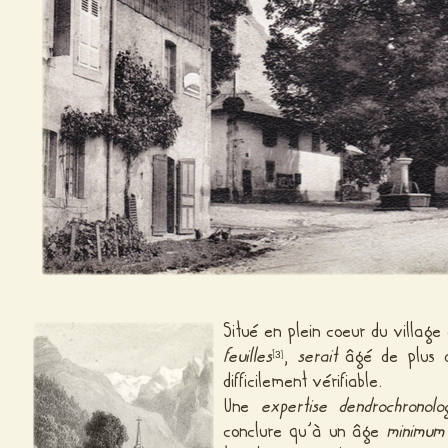
Situé en plein coeur du village
feuilles
,
serait
âgé de plus d
[
]
3
difficilement vérifiable.
Une
expertise dendrochronolo
conclure qu’à un âge
minimum