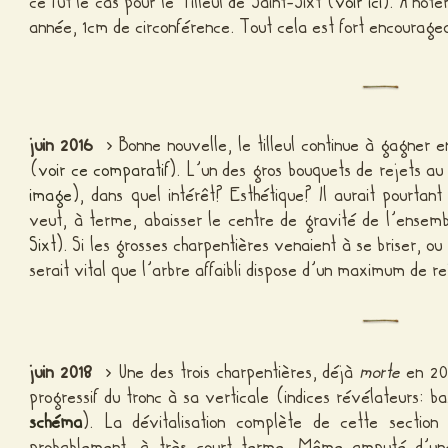
ce fut le cas pour le Tilleul de Saint-Sixt (
voir ici
). À not
année, 1cm de circonférence. Tout cela est fort encourage
juin 2016
> Bonne nouvelle, le tilleul continue à gagner 
(
voir ce comparatif
). L’un des gros bouquets de rejets a
image
), dans quel intérêt? Esthétique? Il aurait pourtan
veut, à terme, abaisser le centre de gravité de l’ensem
Sixt
). Si les grosses charpentières venaient à se briser, o
serait vital que l’arbre affaibli dispose d’un maximum de 
juin 2018
> Une des trois charpentières, déjà
morte
en 201
progressif du tronc à sa verticale (indices révélateurs: 
schéma
). La dévitalisation complète de cette section
probablement, à très court terme. Même amputé d’une