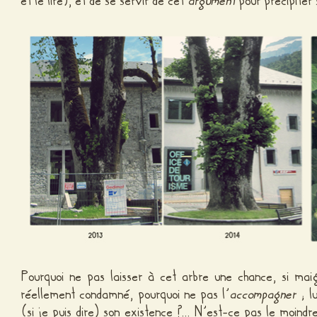
et le lire), et de se servir de cet
argument
pour précipiter
Pourquoi ne pas laisser à cet arbre une chance, si maigr
réellement condamné, pourquoi ne pas l’
accompagner
; l
(si je puis dire) son existence ?… N’est-ce pas le moindr