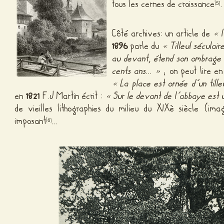
tous les cernes de croissance
.
[
]
5
Côté archives: un article de
« l
1896
parle du
« Tilleul séculair
au devant, étend son ombrage u
cents ans… »
; on peut lire e
« La place est ornée d’un till
en
1821
F.J Martin écrit :
« Sur le devant de l’abbaye est 
de vieilles lithographies du milieu du XIXè siècle (im
imposant
…
[
]
6