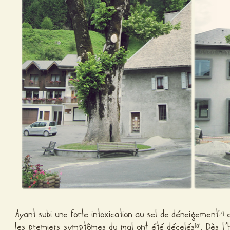
Ayant subi une forte intoxication au sel de déneigement
c
[
]
7
les premiers symptômes du mal ont été décelés
. Dès l
[
]
8