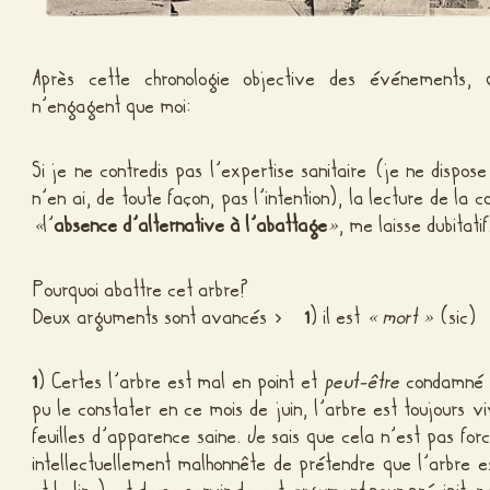
Après cette chronologie objective des événements, 
n’engagent que moi:
Si je ne contredis pas l’expertise sanitaire (je ne dispos
n’en ai, de toute façon, pas l’intention), la lecture de la 
«
l’
absence d’alternative à l’abattage
»
, me laisse dubitatif
Pourquoi abattre cet arbre?
Deux arguments sont avancés >
1
) il est
« mort »
(sic
1
) Certes l’arbre est mal en point et
peut-être
condamné à
pu le constater en ce mois de juin, l’arbre est toujours 
feuilles d’apparence saine. Je sais que cela n’est pas forc
intellectuellement malhonnête de prétendre que l’arbre 