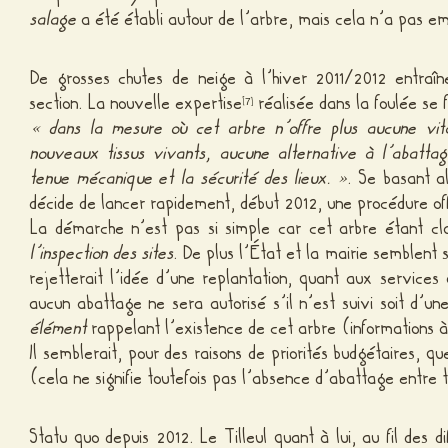
salage
a été établi autour de l’arbre, mais cela n’a pas e
De grosses chutes de neige à l’hiver 2011/2012 entraî
section. La nouvelle expertise
réalisée dans la foulée se f
[
]
7
« dans la mesure où cet arbre n’offre plus aucune vita
nouveaux tissus vivants, aucune alternative à l’abatta
tenue mécanique et la sécurité des lieux. »
. Se basant al
décide de lancer rapidement, début 2012, une procédure offic
La démarche n’est pas si simple car cet arbre étant cl
l’inspection des sites
. De plus l’État et la mairie semblent
rejetterait l’idée d’une replantation, quant aux services of
aucun abattage ne sera autorisé s’il n’est suivi soit d’une 
élément
rappelant l’existence de cet arbre (informations à
Il semblerait, pour des raisons de priorités budgétaires, q
(cela ne signifie toutefois pas l’absence d’abattage entre
Statu quo depuis 2012. Le Tilleul quant à lui, au fil des d