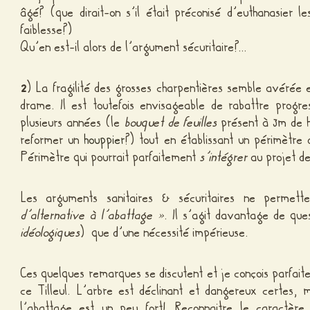
âgé? (que dirait-on s’il était préconisé d’euthanasier l
faiblesse?)
Qu’en est-il alors de l’argument sécuritaire?…
2
) La fragilité des grosses charpentières semble avérée e
drame. Il est toutefois envisageable de rabattre progre
plusieurs années (le
bouquet de feuilles
présent à 3m de h
reformer un
houppier
?) tout en établissant un périmètre 
Périmètre qui pourrait parfaitement
s’intégrer
au projet de
Les arguments sanitaires & sécuritaires ne permett
d’alternative à l’abattage »
. Il s’agit davantage de que
idéologiques
) que d’une nécessité impérieuse.
Ces quelques remarques se discutent et je conçois parfai
ce Tilleul. L’arbre est déclinant et dangereux certes, 
l’abattage est un peu fort! Reconnaitre le caractèr