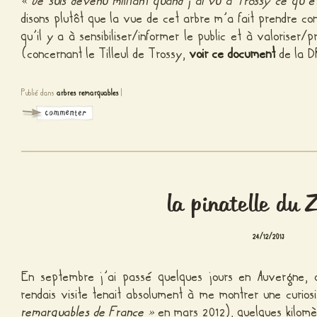
«
Je suis devenu militant quand j’ai vu à Trossy ce qu’ét
disons plutôt que la vue de cet arbre m’a fait prendre con
qu’il y a à sensibiliser/informer le public et à valoriser
(concernant le Tilleul de Trossy,
voir ce document
de la D
Publié dans
arbres remarquables
|
la pinatelle du 
24/12/2013
En septembre j’ai passé quelques jours en Auvergne,
rendais visite tenait absolument à me montrer une curios
remarquables de France »
en mars 2012), quelques kilomèt