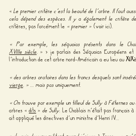
«
Le premier critère c’est la beauté de l’arbre. Il faut auss
cela dépend des espèces. Il y a également le critère 
critères, pas forcément le
« premier »
(
voir ici
).
«
Par exemple, les séquoias présents dans le Cha
XVIIIe siècle
.
» > je parlais des Séquoias Européens et no
l’introduction de cet arbre nord-Américain a eu lieu au
XIX
è
«
des arbres oratoires dans les troncs desquels sont insé
vierge
. » … mais pas uniquement.
«
On trouve par exemple un tilleul de Sully à Féternes o
arbres «
dits
»
de Sully.
Le Chablais n’était pas français à 
ait appliqué les directives d’un ministre d’Henri IV…