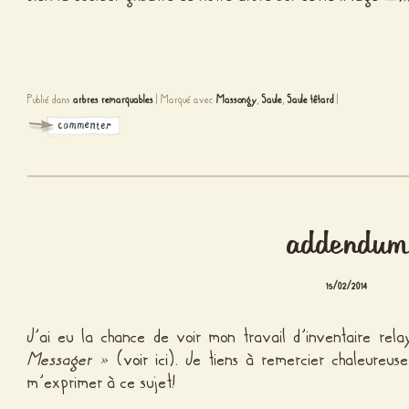
Publié dans
arbres remarquables
|
Marqué avec
Massongy
,
Saule
,
Saule têtard
|
addendum
15/02/2014
J’ai eu la chance de voir mon travail d’inventaire re
Messager »
(
voir ici
). Je tiens à remercier chaleureus
m’exprimer à ce sujet!