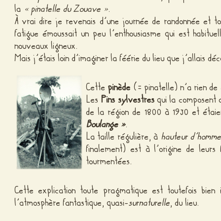
la
« pinatelle du Zouave
»
.
À vrai dire je revenais d’une journée de randonnée et t
fatigue émoussait un peu l’enthousiasme qui est habitu
nouveaux ligneux.
Mais j’étais loin d’imaginer la féérie du lieu que j’allais dé
Cette
pinède
(= pinatelle) n’a rien de
Les
Pins sylvestres
qui la composent al
de la région de 1800 à 1930 et étai
Boulange »
.
La taille régulière, à
hauteur d’homm
finalement) est à l’origine de leurs
tourmentées.
Cette explication toute pragmatique est toutefois bien 
l’atmosphère fantastique, quasi-
surnaturelle
, du lieu.