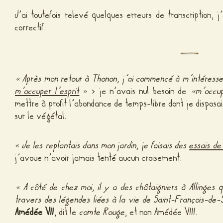
J’ai toutefois relevé quelques erreurs de transcription, 
correctif.
« Après mon retour à Thonon, j’ai commencé à m’intéress
m’occuper l’esprit
» > je n’avais nul besoin de
«
m’occup
mettre à profit l’abondance de temps-libre dont je dispos
sur le végétal.
«
Je les replantais dans mon jardin, je faisais des
essais de
j’avoue n’avoir jamais tenté aucun croisement.
«
A côté de chez moi, il y a des châtaigniers à Allinges 
travers des légendes liées à la vie de Saint-François-de
Amédée VII
, dit le
comte Rouge
, et non Amédée VIII.