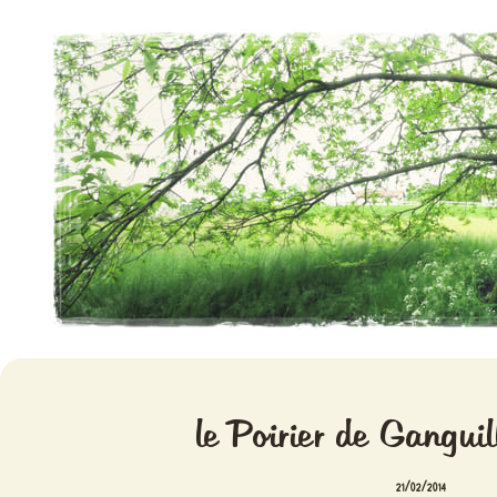
Aventures chlorophylliennes
Meristemes
le Poirier de Gangui
21/02/2014