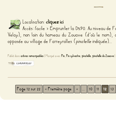
Localisation:
cliquez ici
Accès: facile > Emprunter la D590. Au niveau de 
Velay), non loin du hameau du Zouave (d’où le nom), a
opposée au village de Farreyrolles (
pinatelle
indiquée)…
Publié dans
arbres remarquables
|
Marqué avec
Pin
,
Pin sylvestre
,
pinatelle
,
pinatelle du Zouave
|
Page 12 sur 22
« Première page
«
…
10
11
12
13
Fièr