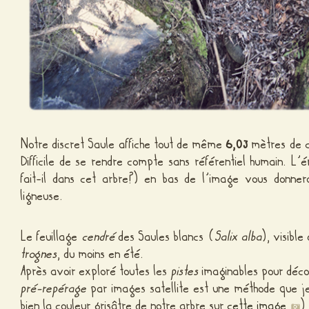
Notre discret Saule affiche tout de même
6,03
mètres de ci
Difficile de se rendre compte sans référentiel humain. L
fait-il dans cet arbre?) en bas de l’image vous donne
ligneuse.
Le feuillage
cendré
des Saules blancs (
Salix alba
), visible
trognes
, du moins en été.
Après avoir exploré toutes les
pistes
imaginables pour déco
pré-repérage
par images satellite est une méthode que j
bien la couleur grisâtre de notre arbre sur
cette image
)