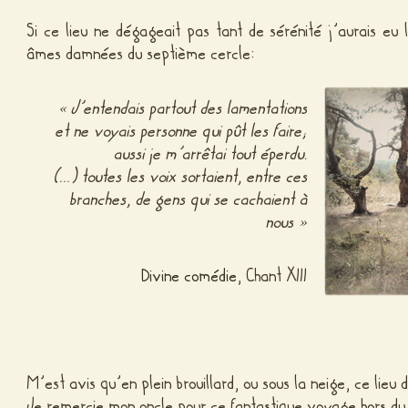
Si ce lieu ne dégageait pas tant de sérénité j’aurais eu 
âmes damnées du septième cercle:
« J’entendais partout des lamentations
et ne voyais personne qui pût les faire;
aussi je m’arrêtai tout éperdu.
(…) toutes les voix sortaient, entre ces
branches, de gens qui se cachaient à
nous »
Divine comédie
, Chant XIII
M’est avis qu’en plein brouillard, ou sous la neige, ce lieu
Je remercie mon oncle pour ce fantastique voyage hors du