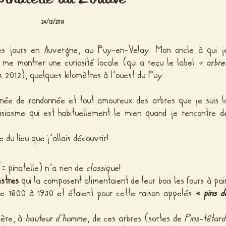
24/12/2013
es jours en Auvergne, au Puy-en-Velay. Mon oncle à qui j
à me montrer une curiosité locale (qui a reçu le label
« arbre
 2012), quelques kilomètres à l’ouest du Puy:
urnée de randonnée et tout amoureux des arbres que je suis l
usiasme qui est habituellement le mien quand je rencontre d
e du lieu que j’allais découvrir!
= pinatelle) n’a rien de
classique
!
estres
qui la composent alimentaient de leur bois les fours à pai
de 1800 à 1930 et étaient pour cette raison appelés
«
pins d
lière, à
hauteur d’homme
, de ces arbres (sortes de
Pins-têtard