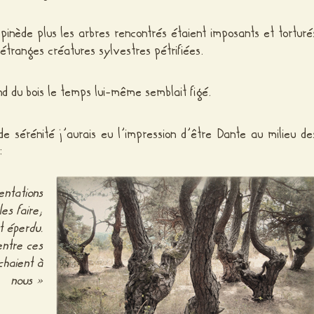
pinède plus les arbres rencontrés étaient imposants et torturé
étranges créatures sylvestres pétrifiées.
nd du bois le temps lui-même semblait figé.
de sérénité j’aurais eu l’impression d’être Dante au milieu de
:
entations
es faire;
ut éperdu.
entre ces
chaient à
nous »