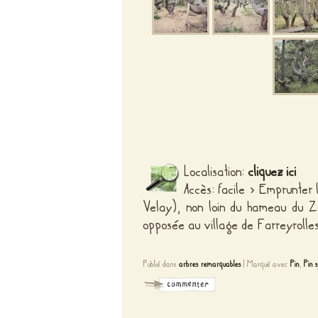
Localisation:
cliquez ici
Accès: facile > Emprunter
Velay), non loin du hameau du Z
opposée au village de Farreyrolle
Publié dans
arbres remarquables
|
Marqué avec
Pin
,
Pin 