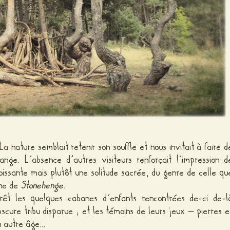
 La nature semblait retenir son souffle et nous invitait à faire d
nge. L’absence d’autres visiteurs renforçait l’impression d
oissante mais plutôt une solitude sacrée, du genre de celle qu
che de
Stonehenge
.
rêt les quelques cabanes d’enfants rencontrées de-ci de-l
scure tribu disparue ; et les témoins de leurs jeux – pierres e
n autre âge…