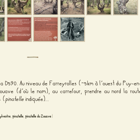
 la D590. Au niveau de Farreyrolles (~5km à l’ouest du Puy-en
ouave (d’où le nom), au carrefour, prendre au nord la rout
s (
pinatelle
indiquée)…
sylvestre
,
pinatelle
,
pinatelle du Zouave
|