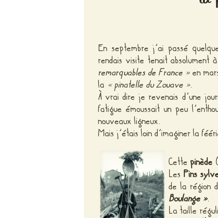
En septembre j’ai passé quelqu
rendais visite tenait absolument 
remarquables de France »
en mars
la
« pinatelle du Zouave
»
.
À vrai dire je revenais d’une jo
fatigue émoussait un peu l’entho
nouveaux ligneux.
Mais j’étais loin d’imaginer la fééri
Cette
pinède
(
Les
Pins sylv
de la région 
Boulange »
.
La taille régu