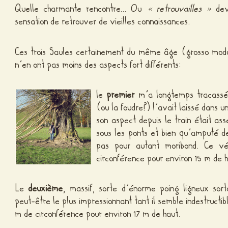
Quelle charmante rencontre… Ou
« retrouvailles »
devr
sensation de retrouver de vieilles connaissances.
Ces trois Saules certainement du même âge (grosso modo. 
n’en ont pas moins des aspects fort différents:
le
premier
m’a longtemps tracassé
(ou la foudre?) l’avait laissé dans
son aspect depuis le train était as
sous les ponts et bien qu’amputé de
pas pour autant moribond. Ce v
circonférence pour environ 15 m de h
Le
deuxième
, massif, sorte d’énorme poing ligneux sor
peut-être le plus impressionnant tant il semble indestructib
m de circonférence pour environ 17 m de haut.