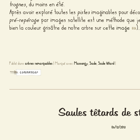
trognes
, du moins en été.
Après avoir exploré toutes les
pistes
imaginables pour déco
pré-repérage
par images satellite est une méthode que j
bien la couleur grisâtre de notre arbre sur
cette image
)
Publié dans
arbres remarquables
|
Marqué avec
Massongy
,
Saule
,
Saule têtard
|
Saules têtards de 
05/12/2013