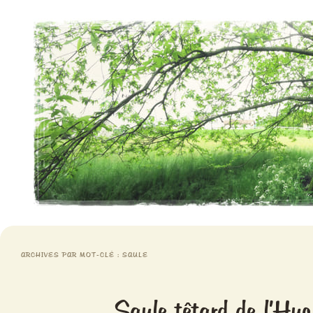
Aventures chlorophylliennes
Meristemes
ARCHIVES PAR MOT-CLÉ :
SAULE
Saule têtard de l’Hu