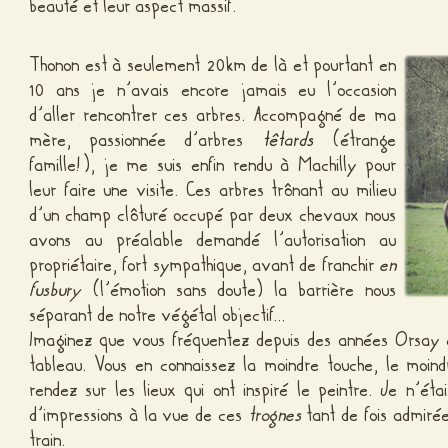
beauté
et leur aspect massif.
Thonon est à seulement 20km de là et pourtant en
10 ans je n’avais encore jamais eu l’occasion
d’aller rencontrer ces arbres. Accompagné de ma
mère, passionnée d’arbres
têtards
(étrange
famille!), je me suis enfin rendu à Machilly pour
leur faire une visite. Ces arbres trônant au milieu
d’un champ clôturé occupé par deux chevaux nous
avons au préalable demandé l’autorisation au
propriétaire, fort sympathique, avant de franchir
en
fusbury
(l’émotion sans doute) la barrière nous
séparant de notre végétal objectif…
Imaginez que vous fréquentez depuis des années Orsay
tableau. Vous en connaissez la moindre touche, le moind
rendez sur les lieux qui ont inspiré le peintre. Je n’é
d’impressions à la vue de ces
trognes
tant de fois admiré
train.