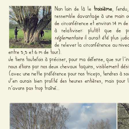
Non loin de là le
troisième
, fendu
ressemble davantage à une main ou
de circonférence et environ 14 m de
à relativiser: plutôt que de p
réglementaire
il aurait été plus ju
de relever la circonférence au niv
entre 5,5 et 6 m de tour).
Je tiens toutefois à préciser, pour ma défense, que sur l’i
nous étions par nos deux chevaux taquins, visiblement dés
(avec une nette préférence pour nos triceps, tendres à sou
J’en aurais bien profité des heures entières, mais pou
n’avons pas trop traîné…