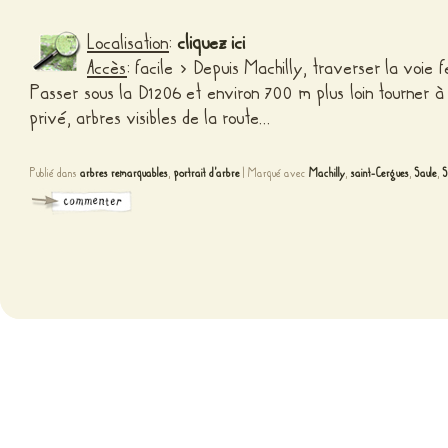
Localisation
:
cliquez ici
Accès
: facile > Depuis Machilly, traverser la voie 
Passer sous la D1206 et environ 700 m plus loin tourner 
privé, arbres visibles de la route…
Publié dans
arbres remarquables
,
portrait d'arbre
|
Marqué avec
Machilly
,
saint-Cergues
,
Saule
,
S
Fièr