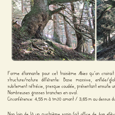
Forme étonnante pour cet troisième
Abies
qu’on croirai
structure/nature différente: Base massive, enflée/
subitement rétrécie, presque coudée, présentant ensuite un 
Nombreuses grosses branches en aval.
Circonférence:
m à 1m30 amont /
m au dessus d
4,55
3,65
Non loin de là un quatrième sapin fait office de
bon élè