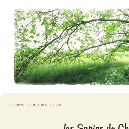
Aventures chlorophylliennes
Meristemes
ARCHIVES PAR MOT-CLÉ :
SALÈVE
les Sapins de C