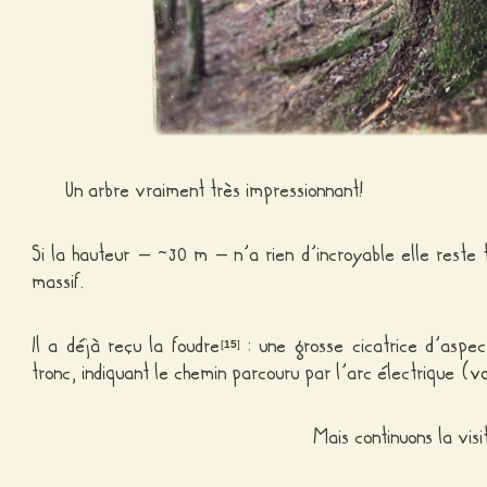
Un arbre vraiment très impressionnant!
Si la hauteur – ~30 m – n’a rien d’incroyable elle reste 
massif.
Il a déjà reçu la foudre
: une grosse cicatrice d’aspec
[
15
]
tronc, indiquant le chemin parcouru par l’arc électrique (
vo
Mais continuons la vis