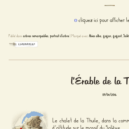
cliquez ici pour afficher 
Publié dans
arbres remarquables
,
portrait d'arbre
|
Marqué avec
Abies alba
,
gogan
,
gogant
,
Sal
l’Érable de la 
09/04/2016
Le chalet de la Thuile, dans la co
d’altitude sur le massif du
Salève
.