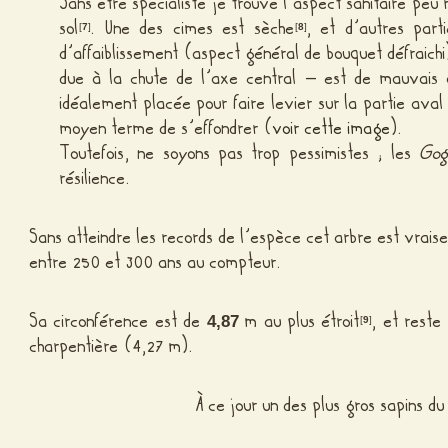
Sans être spécialiste je trouve l’aspect sanitaire peu 
sol
. Une des cimes est sèche
, et d’autres part
[
7
]
[
8
]
d’affaiblissement (aspect général de bouquet défraichi
due à la chute de l’axe central – est de mauvais 
idéalement placée pour faire levier sur la partie aval 
moyen terme de s’effondrer (
voir cette image
).
Toutefois, ne soyons pas trop pessimistes ; les
Gog
résilience.
Sans atteindre les records de l’espèce cet arbre est vra
entre 250 et 300 ans au compteur.
Sa circonférence est de
m au plus étroit
, et reste
4,87
[
9
]
charpentière (4,27 m).
À ce jour un des plus gros sapins 