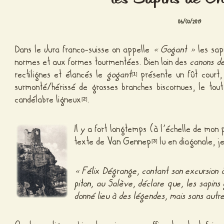
06/03/2019
Dans le Jura franco-suisse on appelle
« Gogant »
les sap
normes et aux formes tourmentées. Bien loin des
canons d
rectilignes et élancés le
gogant
présente un fût court, 
[
1
]
surmonté/hérissé de grosses branches biscornues, le tout
candélabre ligneux
.
[
2
]
Il y a fort longtemps (à l’échelle de mon 
texte de
Van Gennep
lu en diagonale, j
[
3
]
« Félix Dégrange, contant son excursion 
piton
, au Salève, déclare que, les sapin
donné lieu à des légendes, mais sans autr