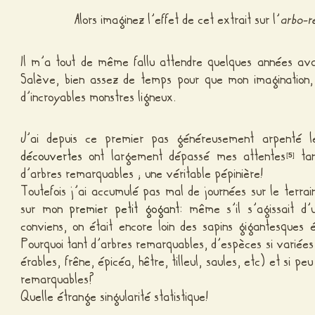
Alors imaginez l’effet de cet extrait sur l’
arbo-r
Il m’a tout de même fallu attendre quelques années avan
Salève, bien assez de temps pour que mon imagination, 
d’incroyables monstres ligneux.
J’ai depuis ce premier pas généreusement arpenté 
découvertes
ont largement dépassé mes attentes
tan
[
5
]
d’arbres remarquables ; une véritable pépinière!
Toutefois j’ai accumulé pas mal de journées sur le terra
sur mon
premier petit gogant
: même s’il s’agissait d’
conviens, on était encore loin des sapins gigantesques 
Pourquoi tant d’arbres remarquables, d’espèces si variées 
érables, frêne, épicéa, hêtre, tilleul, saules, etc) et si p
remarquables?
Quelle étrange singularité statistique!