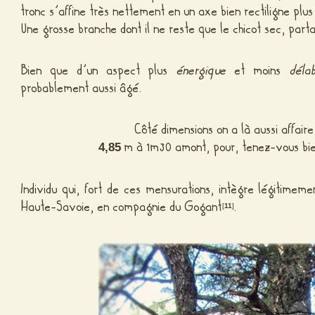
tronc s’affine très nettement en un axe bien rectiligne plus
Une grosse branche dont il ne reste que le chicot sec, parta
Bien que d’un aspect plus
énergique
et moins
déla
probablement aussi âgé.
Côté dimensions on a là aussi affair
m à 1m30 amont, pour, tenez-vous 
4,85
Individu qui, fort de ces mensurations, intègre légitimem
Haute-Savoie, en compagnie du Gogant
.
[
11
]