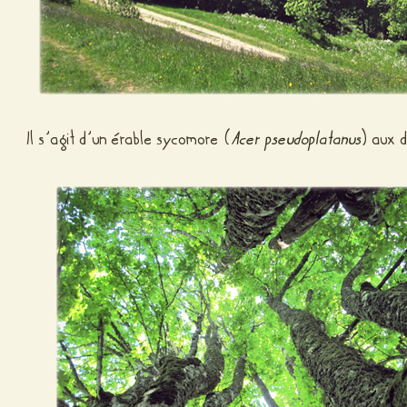
Il s’agit d’un érable sycomore (
Acer pseudoplatanus
) aux 