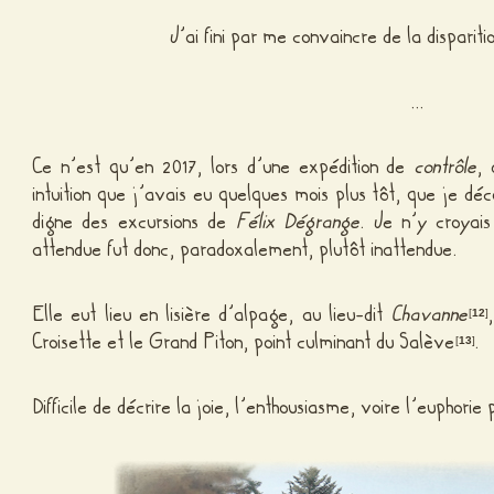
J’ai fini par me convaincre de la disparit
…
Ce n’est qu’en 2017, lors d’une expédition de
contrôle
, 
intuition que j’avais eu quelques mois plus tôt, que je d
digne des excursions de
Félix Dégrange
. Je n’y croyai
attendue fut donc, paradoxalement, plutôt inattendue.
Elle eut lieu en lisière d’alpage, au lieu-dit
Chavanne
[
12
]
Croisette et le Grand Piton, point culminant du Salève
.
[
13
]
Difficile de décrire la joie, l’enthousiasme, voire l’euphor