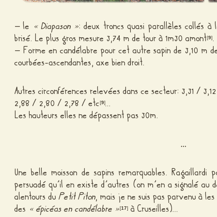
– le
« Diapason »
: deux troncs quasi parallèles collés à
brisé. Le plus gros mesure 3,74 m de tour à 1m30 amont
.
[
9
]
– Forme en candélabre pour cet autre sapin de 3,10 m de
courbées-ascendantes, axe bien droit.
Autres circonférences relevées dans ce secteur: 3,31 / 3,12
2,88 / 2,80 / 2,78 / etc
…
[
9
]
Les hauteurs elles ne dépassent pas 30m.
…
Une belle moisson de sapins remarquables. Ragaillardi 
persuadé qu’il en existe d’autres (on m’en a signalé au 
alentours du
Petit Piton
, mais je ne suis pas parvenu à le
des
« épicéas en candélabre »
à Cruseilles)…
[
17
]