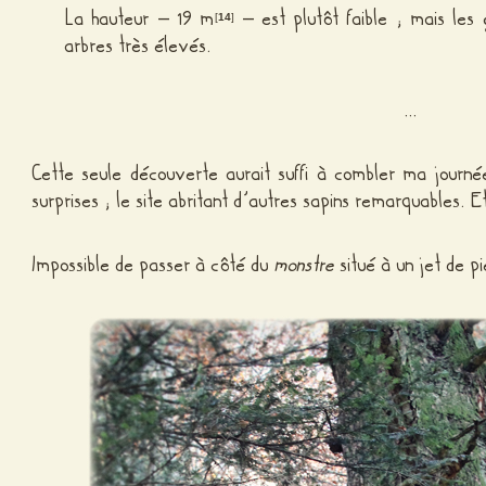
La hauteur – 19 m
– est plutôt faible ; mais les
[
14
]
arbres très élevés.
…
Cette seule découverte aurait suffi à combler ma journ
surprises ; le site abritant d’autres sapins remarquables. E
Impossible de passer à côté du
monstre
situé à un jet de p