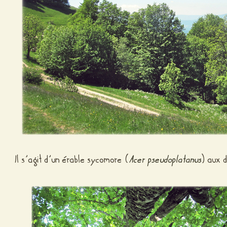
Il s’agit d’un érable sycomore (
Acer pseudoplatanus
) aux 