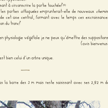
isant à circonscrire la partie touchée?
(6)
 les parties
attaquées
emprunterait-elle de nouveaux
chemin
e de cet axe central, formant avec le temps ces excroissance
ion du tronc?
 en physiologie végétale je ne peux qu’émettre des suppositions
(avis bienvenus
est bien celui d’un arbre unique.
as la barre des 3 m mais reste saisissant avec ses 2,82 m d