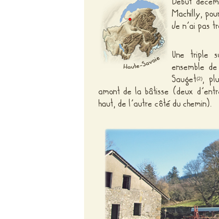
Début décem
Machilly
, pou
Je n’ai pas t
Une triple s
ensemble de 
Sauget
, pl
(2)
amont de la bâtisse (deux d’entr
haut, de l’autre côté du chemin).