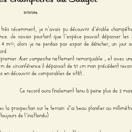
07/01/2016
à très récemment, je n’avais pu découvrir d’érable champêtr
ence. Je savais pourtant que l’espèce pouvait dépasser les 
t 4 m
, alors je ne perdais pas espoir de dénicher, un jour o
(1)
ard.
n premier
Acer campestre
nettement remarquable ; et avec un
6 m de circonférence il dépassait de 51 cm mon précédent recor
as en découvrir de comparables de sitôt…
Ce record aura finalement tenu à peine plus de 2 mois
c la prospection sur le terrain: J’ai beau planifier au millimètr
toujours de l’inattendu)