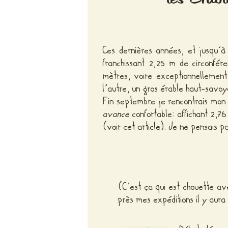
Ces dernières années, et jusqu’
franchissant 2,25 m de circonfér
mètres, voire exceptionnellemen
l’autre, un gros érable haut-savoy
Fin septembre je rencontrais mo
avance
confortable: affichant 2,7
(
voir cet article
). Je ne pensais p
(C’est ça qui est chouette ave
près mes expéditions il y aura 