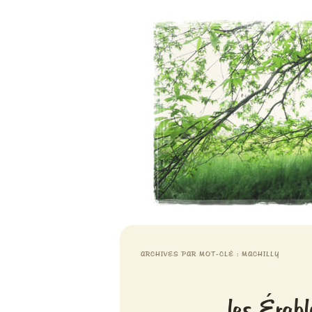
Aventures chlorophylliennes
Meristemes
ARCHIVES PAR MOT-CLÉ :
MACHILLY
les Érab