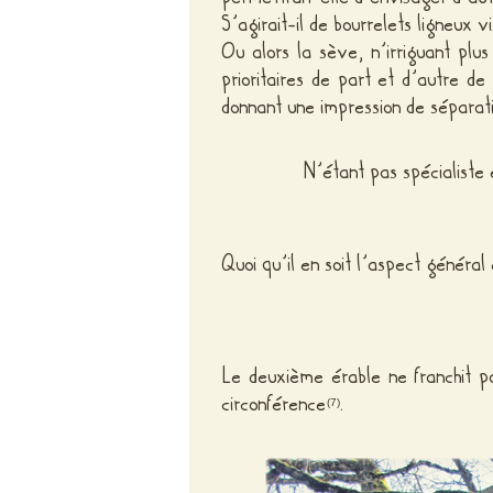
S’agirait-il de bourrelets ligneux v
Ou alors la sève, n’irriguant plus
prioritaires de part et d’autre d
donnant une impression de séparat
N’étant pas spécialiste
Quoi qu’il en soit l’aspect général 
Le deuxième érable ne franchit p
circonférence
.
(7)