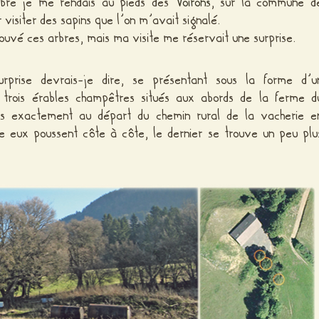
bre je me rendais au pieds des
Voirons
, sur la commune d
r visiter des sapins que l’on m’avait signalé.
rouvé ces arbres, mais ma visite me réservait une surprise.
urprise devrais-je dire, se présentant sous la forme d’u
trois érables champêtres situés aux abords de la ferme d
us exactement au départ du chemin rural de la vacherie e
e eux poussent côte à côte, le dernier se trouve un peu plu