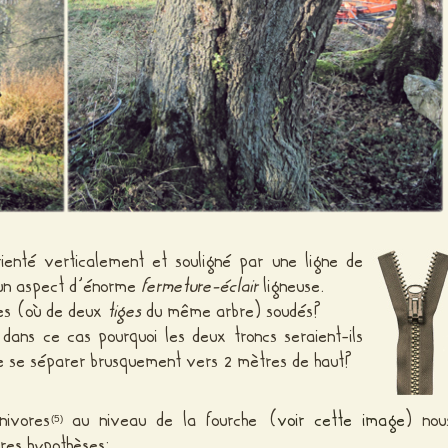
ienté verticalement et souligné par une ligne de
 un aspect d’énorme
fermeture-éclair
ligneuse.
res (où de deux
tiges
du même arbre) soudés?
is dans ce cas pourquoi les deux troncs seraient-ils
de se séparer brusquement vers 2 mètres de haut?
nivores
au niveau de la fourche (
voir cette image
) nou
(5)
tres hypothèses: