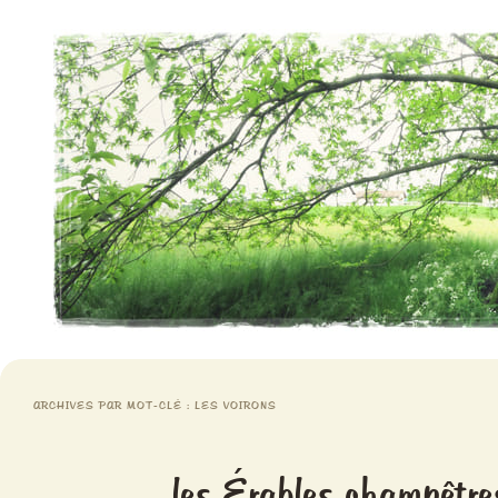
Aventures chlorophylliennes
Meristemes
ARCHIVES PAR MOT-CLÉ :
LES VOIRONS
les Érables champêtr