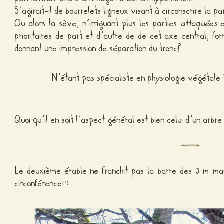
S’agirait-il de bourrelets ligneux visant à circonscrire la p
Ou alors la sève, n’irriguant plus les parties
attaquées
e
prioritaires de part et d’autre de de cet axe central, f
donnant une impression de séparation du tronc?
N’étant pas spécialiste en physiologie végétale
Quoi qu’il en soit l’aspect général est bien celui d’un arbre
Le deuxième érable ne franchit pas la barre des 3 m ma
circonférence
.
(7)