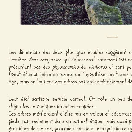
Les dimensions des deux plus gros érables suggèrent 
l’espèce
Acer campestre
qui dépasserait rarement 150 a
présentent pas des
physionomies
de
vieillards
et sont pe
(peut-être un indice en faveur de l’hypothèse des troncs so
âge, mais en tout cas ces arbres ont vraisemblablement dé
Leur état sanitaire semble correct. On note un peu de
stigmates de quelques branches coupées.
Ces arbres mériteraient d’être mis en valeur et débarrass
pieds, non seulement dans un but esthétique, mais aussi
gros blocs de pierres, pourraient par leur manipulation en