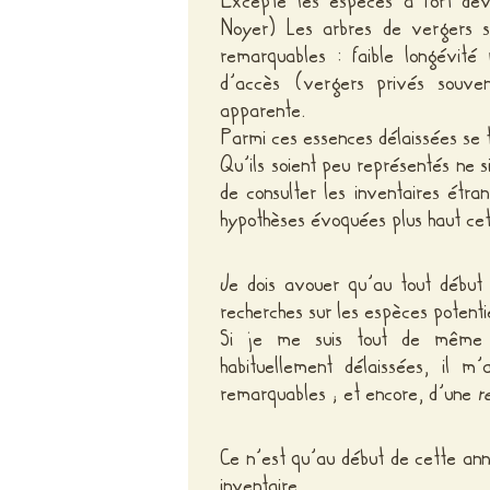
Excepté les espèces à fort dév
Noyer) Les arbres de vergers so
remarquables : faible longévité r
d’accès (vergers privés souven
apparente.
Parmi ces essences délaissées se t
Qu’ils soient peu représentés ne si
de consulter les inventaires étr
hypothèses évoquées plus haut cett
Je dois avouer qu’au tout début
recherches sur les espèces potenti
Si je me suis tout de même a
habituellement délaissées, il m
remarquables ; et encore, d’une
r
Ce n’est qu’au début de cette ann
inventaire.