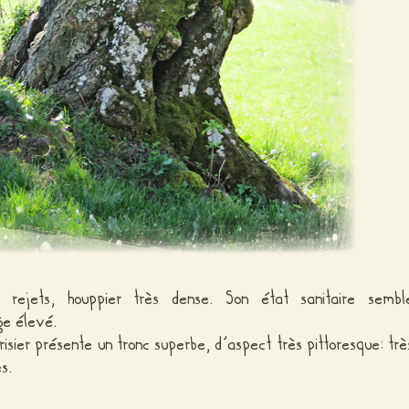
 rejets, houppier très dense. Son état sanitaire sembl
ge élevé.
isier présente un tronc superbe, d’aspect très pittoresque: trè
s.