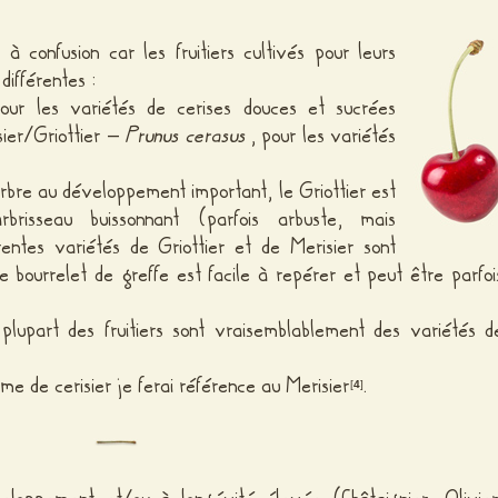
à confusion car les fruitiers cultivés pour leurs
différentes :
pour les variétés de cerises douces et sucrées
isier/Griottier –
Prunus cerasus
, pour les variétés
 arbre au développement important, le Griottier est
risseau buissonnant (parfois arbuste, mais
rentes variétés de Griottier et de Merisier sont
e bourrelet de greffe est facile à repérer et peut être parfoi
lupart des fruitiers sont vraisemblablement des variétés d
erme de cerisier je ferai référence au Merisier
.
[
4
]