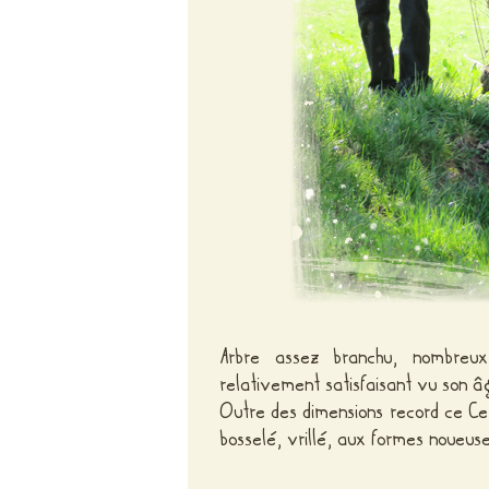
Arbre assez branchu, nombreux
relativement satisfaisant vu son â
Outre des dimensions record ce Cer
bosselé, vrillé, aux formes noueuse