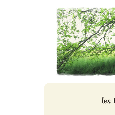
Aventures chlorophylliennes
Meristemes
les 