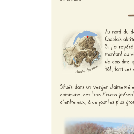
Au nord du d
Chablais abri
Si j’ai repér
montant au vi
Je dois dire
tôt, tant ces 
Situés dans un verger clairsemé 
commune, ces trois
Prunus
présent
d’entre eux, à ce jour les plus gr