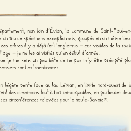
épartement, non loin d’Évian, la commune de Saint-Paul-en
te un trio de spécimens exceptionnels, groupés en un même lieu.
é ces arbres il y a déjà fort longtemps – car visibles de la rout
llage – je ne les ai visités qu’en début d’année.
 que je me sens un peu bête de ne pas m’y être précipité plu
cerisiers sont extraordinaires.
en légère pente face au lac Léman, en limite nord-ouest de l
ent des dimensions tout à fait remarquables, en particulier deu
osses circonférences relevées pour la haute-Savoie
.
[
8
]