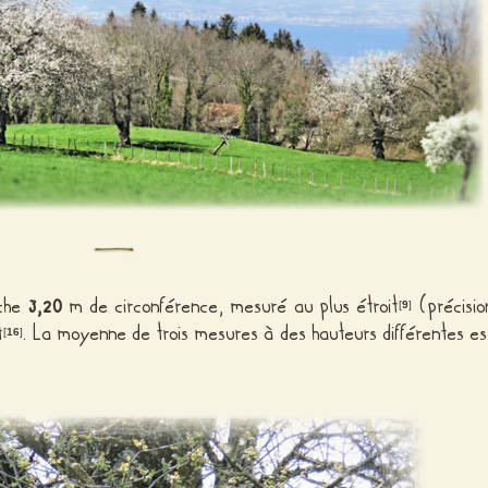
iche
3,20
m de circonférence, mesuré au plus étroit
(précisio
[
9
]
t
. La moyenne de trois mesures à des hauteurs différentes es
[
16
]