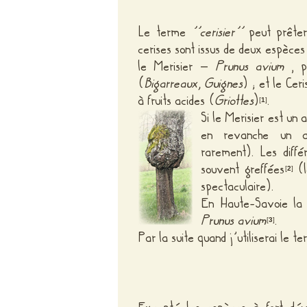
Le terme
’’cerisier’’
peut prêter 
cerises sont issus de deux espèces 
le Merisier –
Prunus avium
, 
(
Bigarreaux, Guignes
) ; et le Cer
à fruits acides (
Griottes
)
.
[
1
]
Si le Merisier est un
en revanche un arb
rarement). Les diffé
souvent greffées
(l
[
2
]
spectaculaire).
En Haute-Savoie la p
Prunus avium
.
[
3
]
Par la suite quand j’utiliserai le t