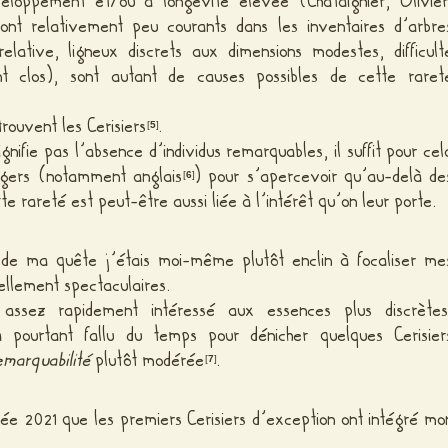
eloppement et/ou à longévité élevée (Châtaignier, Olivier
nt relativement peu courants dans les inventaires d’arbre
elative, ligneux discrets aux dimensions modestes, difficult
t clos), sont autant de causes possibles de cette raret
rouvent les Cerisiers
.
[
5
]
gnifie pas l’absence d’individus remarquables, il suffit pour cel
angers (notamment anglais
) pour s’apercevoir qu’au-delà de
[
6
]
e rareté est peut-être aussi liée à l’intérêt qu’on leur porte.
 de ma quête j’étais moi-même plutôt enclin à focaliser me
ellement spectaculaires.
ssez rapidement intéressé aux essences plus discrètes
’a pourtant fallu du temps pour dénicher quelques Cerisier
emarquabilité
plutôt modérée
.
[
7
]
ée 2021 que les premiers Cerisiers d’exception ont intégré mo