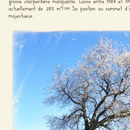
grosse charpentière manquante. Casse entre 1984 et 19
actuellement de 280 m²!
Sa position au sommet d’u
[
14
]
majestueux.