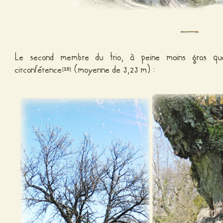
Le second membre du trio, à peine moins gros q
circonférence
(moyenne de 3,23 m) :
[
10
]