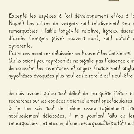
Excepté les espèces à fort développement et/ou à lon
Noyer) Les arbres de vergers sont relativement peu co
remarquables : faible longévité relative, ligneux discre
d’accès (vergers privés souvent clos), sont autant 
apparente.
Parmi ces essences délaissées se trouvent les Cerisiers
.
[
5
]
Qu’ils soient peu représentés ne signifie pas l’absence d’in
de consulter les inventaires étrangers (notamment angla
hypothèses évoquées plus haut cette rareté est peut-être au
Je dois avouer qu’au tout début de ma quête j’étais m
recherches sur les espèces potentiellement spectaculaires.
Si je me suis tout de même assez rapidement inté
habituellement délaissées, il m’a pourtant fallu du t
remarquables ; et encore, d’une
remarquabilité
plutôt mo