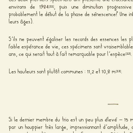
environs de 1984
, puis une diminution progressi
[
11
]
probablement le début de la phase de sénescence? Une inf
leurs âges).
S’ils ne peuvent égaliser les records des essences les p
faible espérance de vie, ces spécimens sont vraisemblabl
ans, ce qui serait tout à fait remarquable pour l’espèce
.
[
12
]
Les hauteurs sont plutôt communes : 11,2 et 10,8 m
.
[
13
]
Si le dernier membre du trio est un peu plus élevé – 15 m
par un houppier très large, impressionnant d’amplitude