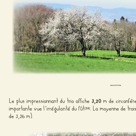
Le plus impressionnant du trio affiche
3,20
m de circonfére
importante vue l’irrégularité du fût
. La moyenne de troi
[
16
]
de 3,36 m).