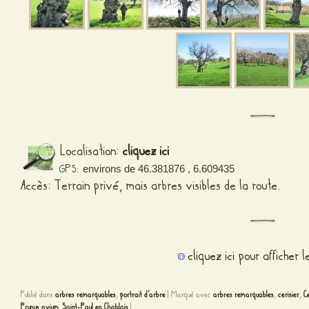
Localisation:
cliquez ici
GPS:
environs de 46.381876 , 6.609435
Accès: Terrain privé, mais arbres visibles de la route.
cliquez ici pour afficher 
Publié dans
arbres remarquables
,
portrait d'arbre
|
Marqué avec
arbres remarquables
,
cerisier
,
C
Prunus avium
,
Saint-Paul en Chablais
|