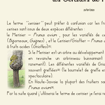
21/07/2021
Le terme
’’cerisier’’
peut prêter à confusion car les fru
cerises sont issus de deux espèces différentes :
le Merisier –
Prunus avium
, pour les variétés de c
(
Bigarreaux, Guignes
) ; et le Cerisier/Griottier –
Prunus 
à fruits acides (
Griottes
)
.
[
1
]
Si le Merisier est un arbre au développement 
en revanche un arbrisseau buissonnant 
rarement). Les différentes variétés de Grio
souvent greffées
(le bourrelet de greffe es
[
2
]
spectaculaire).
En Haute-Savoie la plupart des fruitiers s
Prunus avium
.
[
3
]
Par la suite quand j’utiliserai le terme de cerisier je ferai