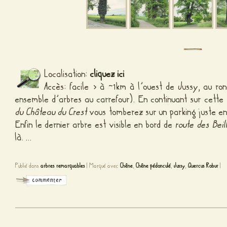
Localisation:
cliquez ici
Accès: facile > à ~1km à l’ouest de Jussy, au ro
ensemble d’arbres au carrefour). En continuant sur cet
du Château du Crest
vous tomberez sur un parking juste e
Enfin le dernier arbre est visible en bord de
route des Beil
là. …
Publié dans
arbres remarquables
|
Marqué avec
Chêne
,
Chêne pédonculé
,
Jussy
,
Quercus Robur
|