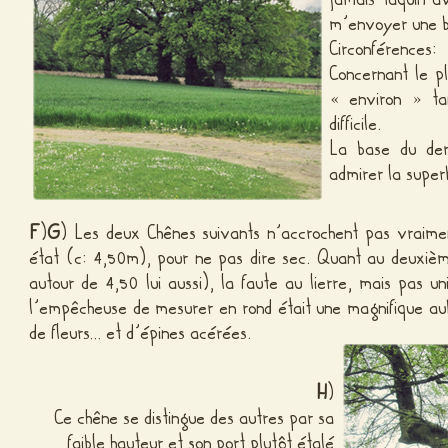
m’envoyer une br
Circonférence
Concernant le pl
« environ » ta
difficile.
La base du dern
admirer la supe
F
)
G
) Les deux Chênes suivants n’accrochent pas vraime
état (c: 4,50m), pour ne pas dire sec. Quant au deuxiè
autour de 4,50 lui aussi), la faute au lierre, mais pas u
l’empêcheuse de mesurer en rond était une magnifique au
de fleurs… et d’épines acérées.
H
)
Ce chêne se distingue des autres par sa
faible hauteur et son port plutôt étalé