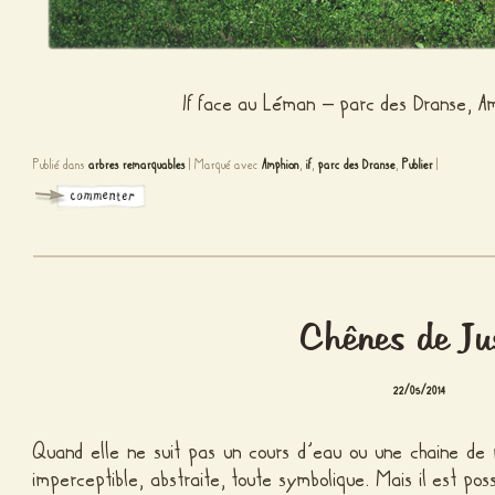
If face au Léman – parc des Dranse, A
Publié dans
arbres remarquables
|
Marqué avec
Amphion
,
if
,
parc des Dranse
,
Publier
|
Chênes de Ju
22/05/2014
Quand elle ne suit pas un cours d’eau ou une chaine de
imperceptible, abstraite, toute symbolique. Mais il est pos