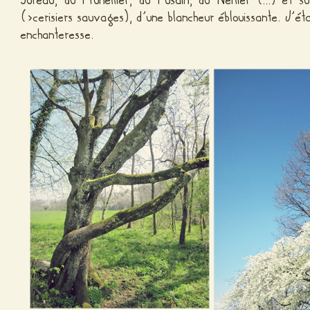
Sureau
, du
Prunellier
, du
Fusain
, du
Néflier
(…) et su
(>cerisiers sauvages), d’une blancheur éblouissante. J’éta
enchanteresse.