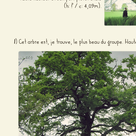
(h: ? / c: 4,09m).
I
) Cet arbre est, je trouve, le plus beau du groupe. Hau