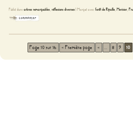
Publié dans
arbres remarquables
,
réflexions diverses
|
Marqué avec
forêt de Ripaille
,
Merisier
,
Pru
Page 10 sur 16
« Première page
«
…
8
9
10
Fièr