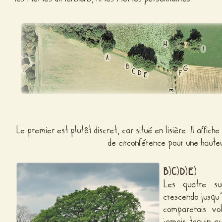
Le premier est plutôt discret, car situé en lisière. Il affi
de circonférence pour une haute
B
)
C
)
D
)
E
)
Les quatre su
crescendo jusqu’
comparerais vol
jamais taquin av