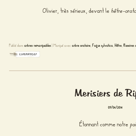
Olivier, très sérieux, devant le
hêtre-orato
Publié dans
arbres remarquables
|
Marqué avec
arbre oratoire
,
Fagus sylvatica
,
Hêtre
,
Roseires 
Merisiers de Ri
09/04/2014
Étonnant comme notre
po