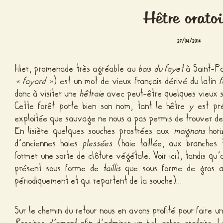
Hêtre oratoi
27/04/2014
Hier, promenade très agréable au
bois du fayet
à
Saint-Pa
« fayard »
) est un mot de vieux français dérivé du latin
donc à visiter une
hêtraie
avec peut-être quelques vieux s
Cette forêt porte bien son nom, tant le hêtre y est pr
exploitée que sauvage ne nous a pas permis de trouver de 
En lisière quelques souches prostrées aux
moignons
hori
d’anciennes haies
plessées
(haie taillée, aux branches 
former une sorte de clôture végétale.
Voir ici
), tandis qu
présent sous forme de
taillis
que sous forme de gros a
périodiquement et qui repartent de la souche)…
Sur le chemin du retour nous en avons profité pour faire u
Roseires d’amont
afin d’admirer un bel
arbre oratoire
. L