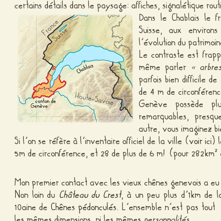
certains détails dans le paysage: affiches, signalétique rout
Dans le Chablais le f
Suisse, aux enviro
l’évolution du patrimoi
Le contraste est frap
même parler
« arbre
parfois bien difficile d
de 4 m de circonférenc
Genève possède pl
remarquables, presqu
autre, vous imaginez bi
Si l’on se réfère à l’inventaire officiel de la ville (
voir ici
) 
5m de circonférence, et 28 de plus de 6 m! (pour 282km² 
Mon premier contact avec les vieux chênes genevois a eu
Non loin du
Château du Crest
, à un peu plus d’1km de l
10aine de
Chênes pédonculés
. L’ensemble n’est pas tout 
les mêmes dimensions, ni les mêmes
personnalités
.