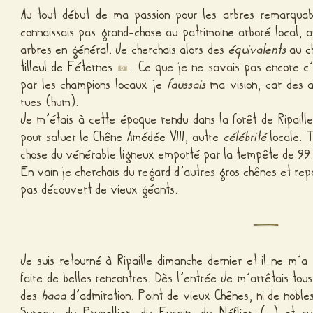
Au tout début de ma passion pour les arbres remarquab
connaissais pas grand-chose au patrimoine arboré local
arbres en général. Je cherchais alors des
équivalents
au
c
tilleul de Féternes
. Ce que je ne savais pas encore 
par les champions locaux je
faussais
ma vision, car des a
rues (hum).
Je m’étais à cette époque rendu dans la forêt de Ripai
pour saluer le
Chêne Amédée VIII
, autre
célébrité
locale. T
chose du vénérable ligneux emporté par la tempête de 99
En vain je cherchais du regard d’autres gros chênes et repa
pas découvert de vieux géants.
Je suis retourné à Ripaille dimanche dernier et il ne m’a
faire de belles rencontres. Dès l’entrée Je m’arrêtais to
des
haaa
d’admiration. Point de vieux Chênes, ni de noble