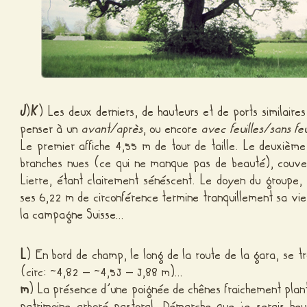
J
)
K
) Les deux derniers, de hauteurs et de ports similaires
penser à un
avant/après
, ou encore
avec feuilles/sans feu
Le premier affiche 4,55 m de tour de taille. Le deuxième
branches nues (ce qui ne manque pas de beauté), couve
Lierre, étant clairement sénéscent. Le doyen du groupe,
ses 6,22 m de circonférence termine tranquillement sa vi
la campagne Suisse…
L
) En bord de champ, le long de la route de la gara, se tr
(circ: ~4,82 – ~4,53 – 3,88 m)…
m
) La présence d’une poignée de chênes fraichement plan
patrimoine arboré pastoral. Démarche que je serais he