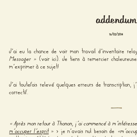
addendum
15/02/2014
J’ai eu la chance de voir mon travail d’inventaire re
Messager »
(
voir ici
). Je tiens à remercier chaleureus
m’exprimer à ce sujet!
J’ai toutefois relevé quelques erreurs de transcription, 
correctif.
« Après mon retour à Thonon, j’ai commencé à m’intéress
m’occuper l’esprit
» > je n’avais nul besoin de
«
m’occup