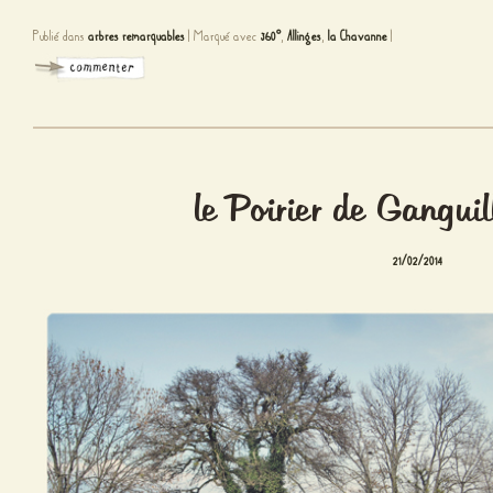
Publié dans
arbres remarquables
|
Marqué avec
360°
,
Allinges
,
la Chavanne
|
le Poirier de Gangui
21/02/2014