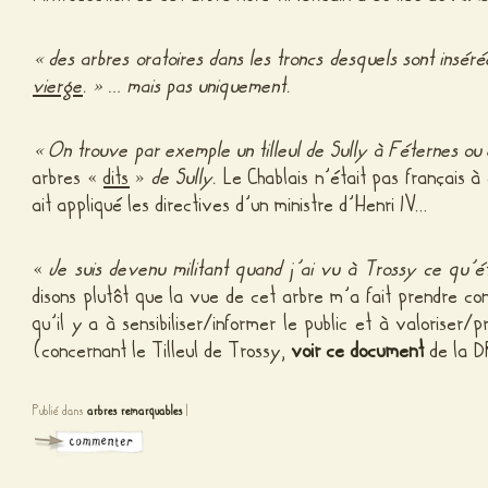
«
des arbres oratoires dans les troncs desquels sont insé
vierge
. » … mais pas uniquement.
«
On trouve par exemple un tilleul de Sully à Féternes o
arbres «
dits
»
de Sully.
Le Chablais n’était pas français à 
ait appliqué les directives d’un ministre d’Henri IV…
«
Je suis devenu militant quand j’ai vu à Trossy ce qu’ét
disons plutôt que la vue de cet arbre m’a fait prendre con
qu’il y a à sensibiliser/informer le public et à valoriser
(concernant le Tilleul de Trossy,
voir ce document
de la D
Publié dans
arbres remarquables
|