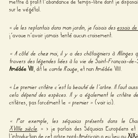
mettre à profit l’abondance de temps-libre dont je dispos
sur le végétal.
«
Je les replantais dans mon jardin, je faisais des
essais de
j’avoue n’avoir jamais tenté aucun croisement.
«
A côté de chez moi, il y a des châtaigniers à Allinges 
travers des légendes liées à la vie de Saint-François-de
Amédée VII
, dit le
comte Rouge
, et non Amédée VIII.
«
Le premier critère c’est la beauté de l’arbre. Il faut auss
cela dépend des espèces. Il y a également le critère 
critères, pas forcément le
« premier »
(
voir ici
).
«
Par exemple, les séquoias présents dans le Cha
XVIIIe siècle
.
» > je parlais des Séquoias Européens et no
l’introduction de cet arbre nord-Américain a eu lieu au
XIX
è