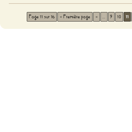
Page 11 sur 16
« Première page
«
…
9
10
11
Fièr