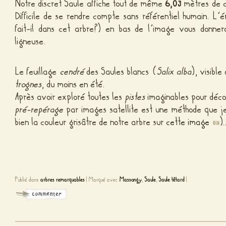
Notre discret Saule affiche tout de même
6,03
mètres de ci
Difficile de se rendre compte sans référentiel humain. L
fait-il dans cet arbre?) en bas de l’image vous donne
ligneuse.
Le feuillage
cendré
des Saules blancs (
Salix alba
), visible
trognes
, du moins en été.
Après avoir exploré toutes les
pistes
imaginables pour déco
pré-repérage
par images satellite est une méthode que j
bien la couleur grisâtre de notre arbre sur
cette image
)
Publié dans
arbres remarquables
|
Marqué avec
Massongy
,
Saule
,
Saule têtard
|