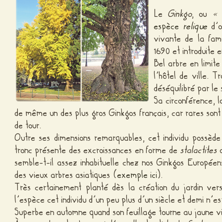
Le
Ginkgo
, ou
« 
espèce
relique
d’o
vivante de la fam
1690 et introduite
Bel arbre en limite
l’hôtel de ville. 
déséquilibré par le 
Sa circonférence, l
de même un des plus gros Ginkgos français, car rares sont
de tour.
Outre ses dimensions remarquables, cet individu possède 
tronc présente des excroissances en forme de
stalactites
a
semble-t-il assez inhabituelle chez nos Ginkgos Européen
des vieux arbres asiatiques (
exemple ici
).
Très certainement planté dès la création du jardin ver
l’espèce cet individu d’un peu plus d’un siècle et demi n’e
Superbe en automne quand son feuillage tourne au jaune vi