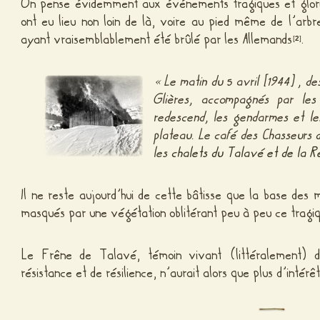
On pense évidemment aux événements tragiques et glorieu
ont eu lieu non loin de là, voire au pied même de l’arbre 
ayant vraisemblablement été brûlé par les Allemands
.
[
2
]
« Le matin du 5 avril [1944] , d
Glières, accompagnés par le
redescend, les gendarmes et le
plateau. Le café des Chasseurs
les
chalets du Talavé et de la 
Il ne reste aujourd’hui de cette bâtisse que la base des
masqués par une végétation oblitérant peu à peu ce tragi
Le Frêne de Talavé, témoin vivant (littéralement) 
résistance et de résilience, n’aurait alors que plus d’intérêt