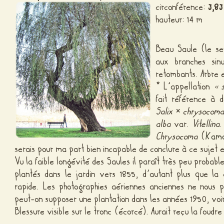
circonférence:
3,83
hauteur: 14 m
Beau Saule (le se
aux branches si
retombants. Arbre 
* L’appellation
« 
fait référence à de
Salix
×
chrysocom
alba
var.
Vitellina
Chrysocoma
(
Kamo
serais pour ma part bien incapable de conclure à ce sujet
Vu la faible longévité des Saules il paraît très peu probabl
plantés dans le jardin vers 1855, d’autant plus que la
rapide. Les photographies aériennes anciennes ne nous 
peut-on supposer une plantation dans les années 1950, vo
Blessure visible sur le tronc (écorcé). Aurait reçu la foudre