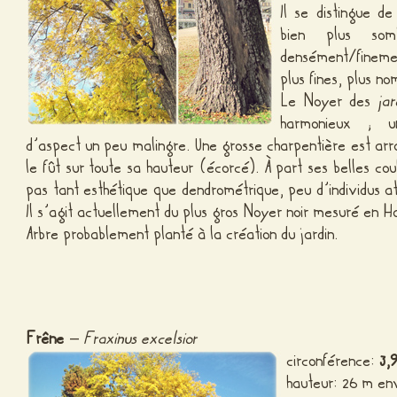
Il se distingue 
bien plus so
densément/finemen
plus fines, plus n
Le Noyer des
ja
harmonieux ; un
d’aspect un peu malingre. Une grosse charpentière est arr
le fût sur toute sa hauteur (écorcé). À part ses belles co
pas tant esthétique que dendrométrique, peu d’individus att
Il s’agit actuellement du plus gros Noyer noir mesuré en 
Arbre probablement planté à la création du jardin.
Frêne
–
Fraxinus excelsior
circonférence:
3,
hauteur: 26 m en