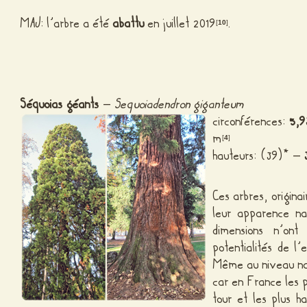
MAJ: l’arbre a été
abattu
en juillet 2019
.
[
10
]
Séquoias géants
–
Sequoiadendron giganteum
circonférences:
5,9
m
[
4
]
hauteurs: (39)* –
Ces arbres, origina
leur apparence na
dimensions n’ont
potentialités de l
Même au niveau nat
car en France les p
tour et les plus h