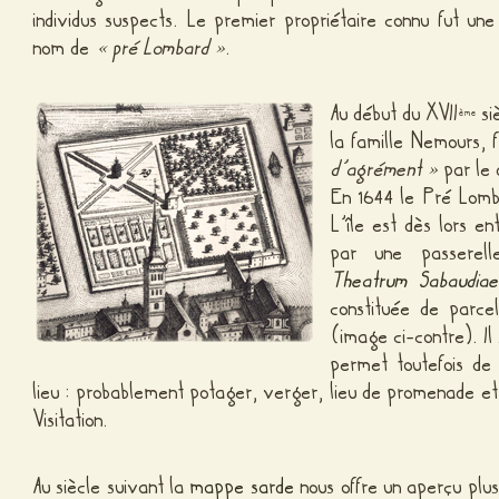
individus suspects. Le premier propriétaire connu fut un
nom de
« pré Lombard »
.
Au début du XVII
si
ème
la famille Nemours,
d’agrément »
par le
En 1644 le Pré Lomba
L’île est dès lors e
par une passerell
Theatrum Sabaudia
constituée de parce
(image ci-contre). Il
permet toutefois de
lieu : probablement potager, verger, lieu de promenade et 
Visitation.
Au siècle suivant la
mappe sarde
nous offre un aperçu plus 