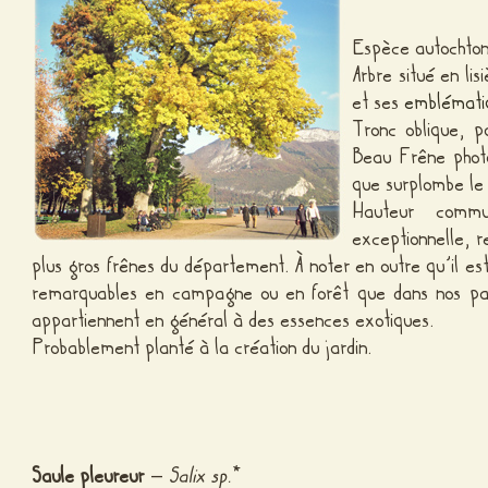
Espèce autochton
Arbre situé en li
et ses
emblématiq
Tronc oblique, p
Beau Frêne photo
que surplombe le
Hauteur commu
exceptionnelle, r
plus gros frênes du département. À noter en outre qu’il es
remarquables en campagne ou en forêt que dans nos parc
appartiennent en général à des essences exotiques.
Probablement planté à la création du jardin.
Saule pleureur
–
Salix sp.
*