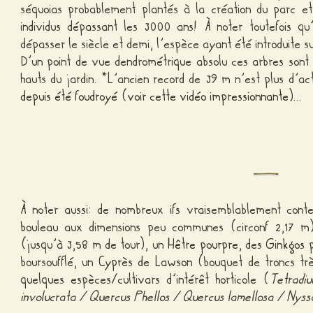
séquoias probablement plantés à la création du parc e
individus dépassant les 3000 ans! À noter toutefois q
dépasser le siècle et demi, l’espèce ayant été introduite s
D’un point de vue dendrométrique absolu ces arbres sont 
hauts du jardin. *L’ancien record de 39 m n’est plus d’act
depuis été foudroyé
(
voir cette vidéo impressionnante
)…
À noter aussi: de nombreux
ifs
vraisemblablement contem
bouleau
aux dimensions peu communes (circonf 2,17 m
(jusqu’à 3,58 m de tour), un
Hêtre pourpre
, des
Ginkgos
p
boursoufflé, un
Cyprès de Lawson
(bouquet de troncs tr
quelques espèces/cultivars d’intérêt horticole (
Tetradiu
involucrata / Quercus Phellos / Quercus lamellosa / Nyss