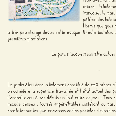
arbres. Initial
française
, le pa
pétition des habita
Hormis quelques mo
a très peu changé depuis cette époque. Il reste toutefois a
premières plantations.
Le parc n’acquiert son titre actue
…
Le jardin était donc initialement constitué de 650 arbres 
on considère la superficie travaillée et l’état actuel des p
l’endroit avait à ses débuts un tout autre aspect : Tous 
massifs denses ; fourrés impénétrables conférant au parc 
constater sur les plus anciennes cartes postales disponibles