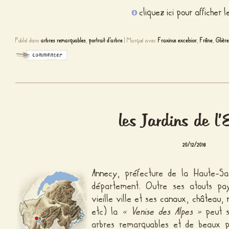
cliquez ici pour afficher 
Publié dans
arbres remarquables
,
portrait d'arbre
|
Marqué avec
Fraxinus excelsior
,
Frêne
,
Glière
les Jardins de l
20/12/2018
Annecy
, préfecture de la Haute-Sa
département. Outre ses atouts pays
vieille ville et ses
canaux
,
château
,
etc) la
« Venise des Alpes »
peut s
arbres remarquables et de beaux p