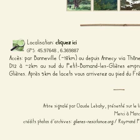
Localisation:
cliquez ici
GPS:
45.97648 , 6.369887
Accès: par Bonneville (~18km) ou depuis Annecy via Thôn
D12 à ~2km au sud du Petit-Bornand-les-Glières empr
Glières. Après 5km de lacets vous arriverez au pied du Fr
Arbre signalé par Claude Lebahy, présenté sur le 
Merci à Marc 
crédits photos d’archives:
glieres-resistance.org
/ Raymond Per