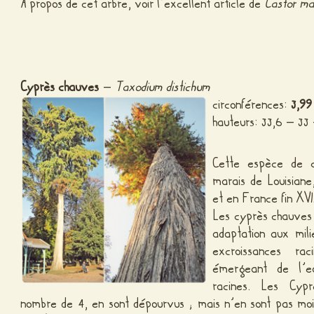
À propos de cet arbre, voir l’excellent article de
Castor m
Cyprès chauves
–
Taxodium distichum
circonférences:
3,99
hauteurs: 33,6 – 33
Cette espèce de c
marais de Louisiane
et en France fin XVI
Les cyprès chauves 
adaptation aux mil
excroissances ra
émergeant de l’ea
racines.
Les Cypr
nombre de 4, en sont dépourvus ; mais n’en sont pas moi