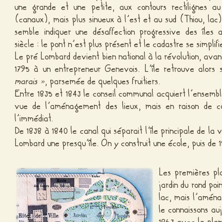
une grande et une petite, aux contours rectilignes au
(canaux), mais plus sinueux à l’est et au sud (Thiou, la
semble indiquer une désaffection progressive des îles 
siècle : le pont n’est plus présent et le cadastre se simplifi
Le pré Lombard devient bien national à la révolution, ava
1795 à un entrepreneur Genevois. L’île retrouve alors
marais »
, parsemée de quelques fruitiers.
Entre 1835 et 1843 le conseil communal acquiert l’ensembl
vue de l’aménagement des lieux, mais en raison de con
l’immédiat.
De 1838 à 1840 le canal qui séparait l’île principale de la 
Lombard une presqu’île. On y construit une école, puis de 18
Les premières pla
jardin du rond poi
lac, mais l’aména
le connaissons au
1863 avec la plan