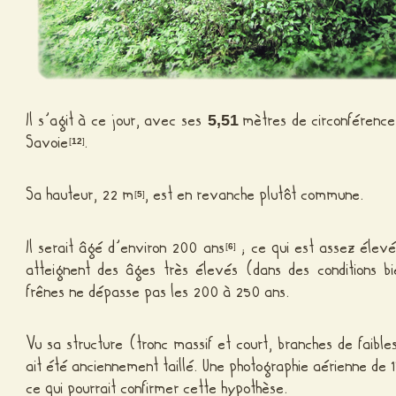
Il s’agit à ce jour, avec ses
mètres de circonférenc
5,51
Savoie
.
[
12
]
Sa hauteur, 22 m
, est en revanche plutôt commune.
[
5
]
Il serait âgé d’environ 200 ans
; ce qui est assez élevé 
[
6
]
atteignent des âges très élevés (dans des conditions bie
frênes ne dépasse pas les 200 à 250 ans.
Vu sa structure (tronc massif et court, branches de faibles
ait été anciennement taillé. Une photographie aérienne de 
ce qui pourrait confirmer cette hypothèse.