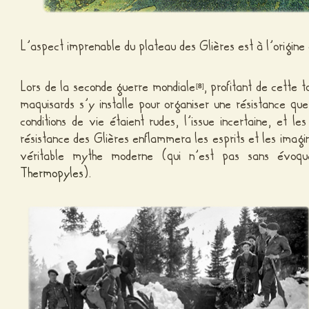
L’aspect imprenable du plateau des Glières est à l’origin
Lors de la seconde guerre mondiale
, profitant de cette 
[
8
]
maquisards s’y installe pour organiser une résistance que 
conditions de vie étaient rudes, l’issue incertaine, et l
résistance des Glières enflammera les esprits et les imagi
véritable mythe moderne (qui n’est pas sans évoquer
Thermopyles
).