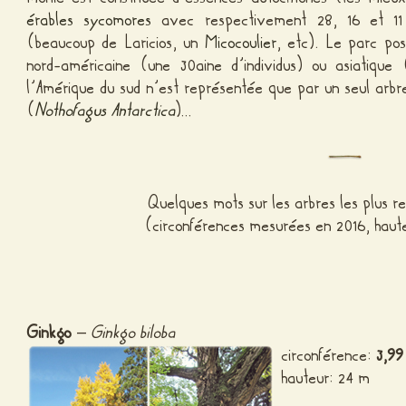
érables sycomores
avec respectivement 28, 16 et 11 
(beaucoup de Laricios, un
Micocoulier
, etc). Le parc po
nord-américaine (une 30aine d’individus) ou asiatique 
l’Amérique du sud n’est représentée que par un seul arbr
(
Nothofagus Antarctica
)…
Quelques mots sur les arbres les plus r
(circonférences mesurées en 2016, haut
Ginkgo
–
Ginkgo biloba
circonférence:
3,99
hauteur: 24 m