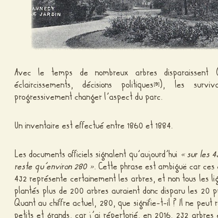
Avec le temps de nombreux arbres disparaissent (m
éclaircissements, décisions politiques
), les surviv
[
9
]
progressivement changer l’aspect du parc.
Un inventaire est effectué entre 1860 et 1884.
Les documents officiels signalent qu’aujourd’hui
« sur les 
reste qu’environ 280 »
. Cette phrase est ambiguë car ces c
432 représente certainement les arbres, et non tous les lig
plantés plus de 200 arbres auraient donc disparu les 20 p
Quant au chiffre actuel, 280, que signifie-t-il ? Il ne peu
petits et grands, car j’ai répertorié, en 2016, 232 arbres 