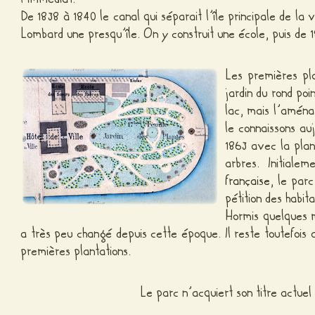
De 1838 à 1840 le canal qui séparait l’île principale de la 
Lombard une presqu’île. On y construit une école, puis de 18
Les premières pla
jardin du rond poi
lac, mais l’aména
le connaissons au
1863 avec la plan
arbres. Initial
française
, le pa
pétition des habita
Hormis quelques mo
a très peu changé depuis cette époque. Il reste toutefois a
premières plantations.
Le parc n’acquiert son titre actue