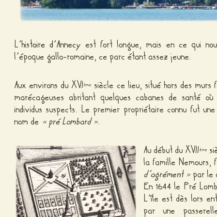
L’
histoire d’Annecy
est fort longue, mais en ce qui no
l’époque gallo-romaine, ce parc étant assez jeune.
Aux environs du XVI
siècle ce lieu, situé hors des murs fo
ème
marécageuses abritant quelques cabanes de santé où 
individus suspects. Le premier propriétaire connu fut un
nom de
« pré Lombard »
.
Au début du XVII
si
ème
la famille Nemours,
d’agrément »
par le
En 1644 le Pré Lomba
L’île est dès lors e
par une passerell