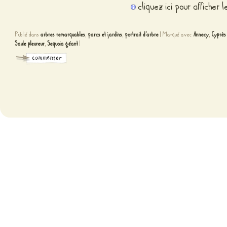
cliquez ici pour afficher 
Publié dans
arbres remarquables
,
parcs et jardins
,
portrait d'arbre
|
Marqué avec
Annecy
,
Cyprès
Saule pleureur
,
Sequoia géant
|
Fièr