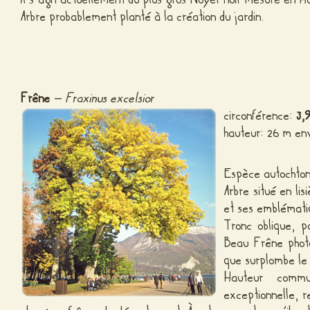
Arbre probablement planté à la création du jardin.
Frêne
–
Fraxinus excelsior
circonférence:
3,
hauteur: 26 m en
Espèce autochton
Arbre situé en li
et ses
emblématiq
Tronc oblique, p
Beau Frêne photo
que surplombe le
Hauteur commu
exceptionnelle, r