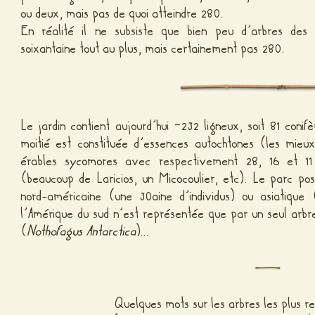
ou deux, mais pas de quoi atteindre 280.
En réalité il ne subsiste que bien peu d’arbres des p
soixantaine tout au plus, mais certainement pas 280.
Le jardin contient aujourd’hui ~232 ligneux, soit 81 conifè
moitié est constituée d’essences autochtones (les mieu
érables sycomores
avec respectivement 28, 16 et 11 
(beaucoup de Laricios, un
Micocoulier
, etc). Le parc po
nord-américaine (une 30aine d’individus) ou asiatique 
l’Amérique du sud n’est représentée que par un seul arbr
(
Nothofagus Antarctica
)…
Quelques mots sur les arbres les plus r