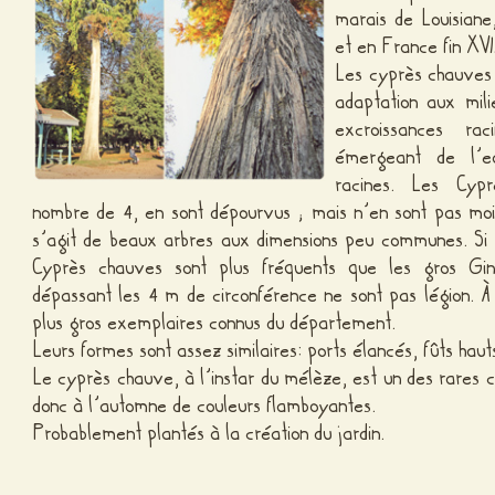
marais de Louisiane
et en France fin XVI
Les cyprès chauves 
adaptation aux mil
excroissances ra
émergeant de l’ea
racines.
Les Cypr
nombre de 4, en sont dépourvus ; mais n’en sont pas moi
s’agit de beaux arbres aux dimensions peu communes. Si
Cyprès chauves sont plus fréquents que les gros Gink
dépassant les 4 m de circonférence ne sont pas légion. À 
plus gros exemplaires connus du département.
Leurs formes sont assez similaires: ports élancés, fûts hauts
Le cyprès chauve, à l’instar du mélèze, est un des rares co
donc à l’automne de couleurs flamboyantes.
Probablement plantés à la création du jardin.