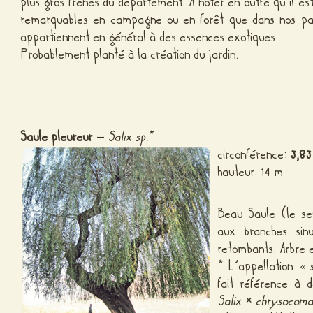
plus gros frênes du département. À noter en outre qu’il es
remarquables en campagne ou en forêt que dans nos parc
appartiennent en général à des essences exotiques.
Probablement planté à la création du jardin.
Saule pleureur
–
Salix sp.
*
circonférence:
3,83
hauteur: 14 m
Beau Saule (le se
aux branches si
retombants. Arbre 
* L’appellation
« 
fait référence à de
Salix
×
chrysocom