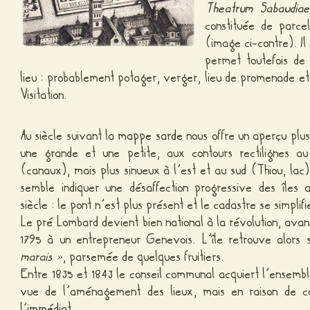
Theatrum Sabaudia
constituée de parce
(image ci-contre). Il
permet toutefois de
lieu : probablement potager, verger, lieu de promenade et 
Visitation.
Au siècle suivant la
mappe sarde
nous offre un aperçu plus 
une grande et une petite, aux contours rectilignes au
(canaux), mais plus sinueux à l’est et au sud (Thiou, la
semble indiquer une désaffection progressive des îles 
siècle : le pont n’est plus présent et le cadastre se simplifi
Le pré Lombard devient bien national à la révolution, ava
1795 à un entrepreneur Genevois. L’île retrouve alors
marais »
, parsemée de quelques fruitiers.
Entre 1835 et 1843 le conseil communal acquiert l’ensembl
vue de l’aménagement des lieux, mais en raison de con
l’immédiat.