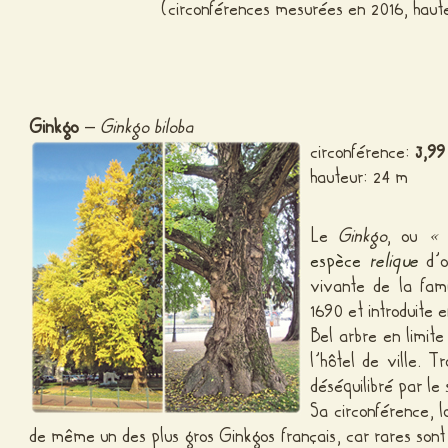
(circonférences mesurées en 2016, haut
Ginkgo
–
Ginkgo biloba
circonférence:
3,99
hauteur: 24 m
Le
Ginkgo
, ou
« 
espèce
relique
d’o
vivante de la fam
1690 et introduite
Bel arbre en limite
l’hôtel de ville. 
déséquilibré par le 
Sa circonférence, l
de même un des plus gros Ginkgos français, car rares sont