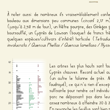
À noter aussi: de nombreux
ifs
vraisemblablement contem
bouleau
aux dimensions peu communes (circonf 2,17 m
(jusqu’à 3,58 m de tour), un
Hêtre pourpre
, des
Ginkgos
p
boursoufflé, un
Cyprès de Lawson
(bouquet de troncs tr
quelques espèces/cultivars d’intérêt horticole (
Tetradiu
involucrata / Quercus Phellos / Quercus lamellosa / Nyss
Les arbres les plus hauts sont tou
Cyprès chauves. Record actuel a
(un autre le talonne de près. 
foudroyé
), ce qui n’a rien d’excep
suffisante pour rendre cet individ
parc ne dépassant pas dans leu
assez nombreux à atteindre 30 à 3
En revanche les feuillus sont bien