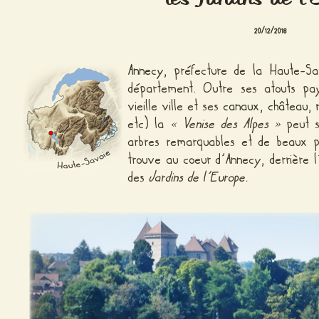
20/12/2018
Annecy
, préfecture de la Haute-Sa
département. Outre ses atouts pays
vieille ville et ses
canaux
,
château
,
etc) la
« Venise des Alpes »
peut s
arbres remarquables et de beaux p
trouve au coeur d’Annecy, derrière l’h
des
Jardins de l’Europe.