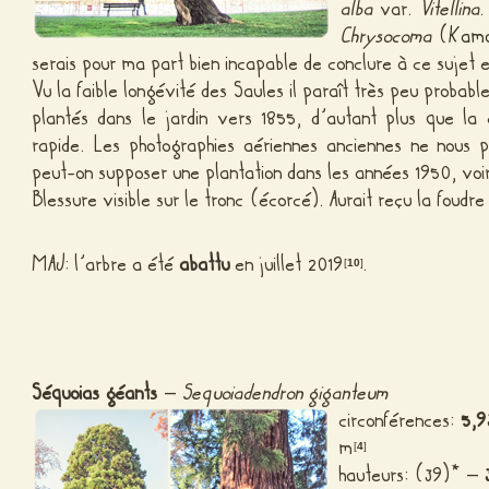
alba
var.
Vitellina
Chrysocoma
(
Kamo
serais pour ma part bien incapable de conclure à ce sujet
Vu la faible longévité des Saules il paraît très peu probabl
plantés dans le jardin vers 1855, d’autant plus que la
rapide. Les photographies aériennes anciennes ne nous 
peut-on supposer une plantation dans les années 1950, vo
Blessure visible sur le tronc (écorcé). Aurait reçu la foudre
MAJ: l’arbre a été
abattu
en juillet 2019
.
[
10
]
Séquoias géants
–
Sequoiadendron giganteum
circonférences:
5,9
m
[
4
]
hauteurs: (39)* –