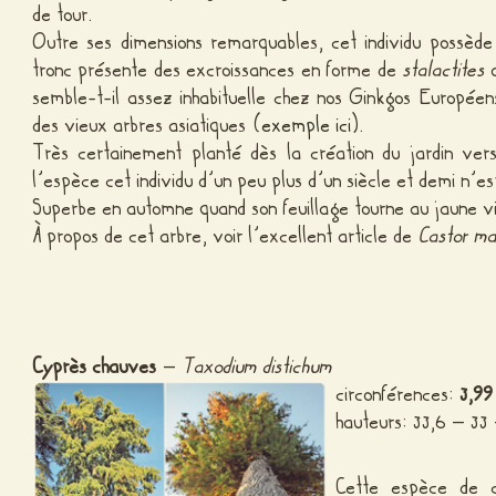
de tour.
Outre ses dimensions remarquables, cet individu possède 
tronc présente des excroissances en forme de
stalactites
a
semble-t-il assez inhabituelle chez nos Ginkgos Européen
des vieux arbres asiatiques (
exemple ici
).
Très certainement planté dès la création du jardin ver
l’espèce cet individu d’un peu plus d’un siècle et demi n’e
Superbe en automne quand son feuillage tourne au jaune vi
À propos de cet arbre, voir l’excellent article de
Castor m
Cyprès chauves
–
Taxodium distichum
circonférences:
3,99
hauteurs: 33,6 – 33
Cette espèce de c