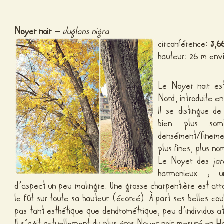
Noyer noir
–
Juglans nigra
circonférence:
3,6
hauteur: 26 m env
Le Noyer noir es
Nord, introduite e
Il se distingue 
bien plus so
densément/finemen
plus fines, plus n
Le Noyer des
ja
harmonieux ; un
d’aspect un peu malingre. Une grosse charpentière est arr
le fût sur toute sa hauteur (écorcé). À part ses belles co
pas tant esthétique que dendrométrique, peu d’individus att
Il s’agit actuellement du plus gros Noyer noir mesuré en 