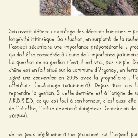
Son avenir dépend davantage des décisions humaines – pas
longévité intrinsèque. Sa situation, en surplomb de la route
l’aspect sécuritaire une importance prépondérante ; pro
qui doit être considérée à l’aune de l’importance patrimon
La question de sa gestion n’est, il est vrai, pas simple.
chêne est en fait situé sur la commune d’Argonay, en terr
signé une convention
en 2005 avec la propriétaire ; l’a
attentions (haubanage notamment). Depuis trois ans
reprendre la gestion. Si cette dernière est à l’origine de
A.R.B.R.E.S
, ce qui est tout à son honneur, c’est aussi ell
de l’abattre, l’arbre devenant dangereux (conclusion d
2019
).
[
21
]
Je ne peux légitimement me prononcer sur l’aspect pur