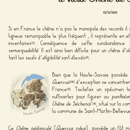
02/12/2020
Si en France le chêne n’a pas le monopole des records il
ligneux remarquable le plus fréquent ; il représente en e
inventaires
. Conséquence de cette surabondance :
[
1
]
remarquabilité
. Il est ainsi bien difficile pour un chêne d’o
tant les seuils d’
éligibilité
sont élevés
.
[
2
]
Bien que la Haute-Savoie possède 
Quercus
d’exception se concentren
[
16
]
France
. Toutefois un spécimen h
[
3
]
suffisantes pour figurer au
panthéo
Chêne de Séchenal
, situé sur la c
[
4
]
la commune de
Saint-Martin-Bellevu
Ce
Chêne pédonculé
(
Quercus robur
), possède un
fût
ma