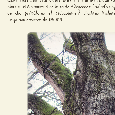
Chose étonnante (car plutôt rare) le chêne est indiqué s
alors situé à proximité de la
route d’Argonnex
(autrefois 
de champs/pâtures et probablement d’arbres fruitier
jusqu’aux environs de 1980
.
[
10
]