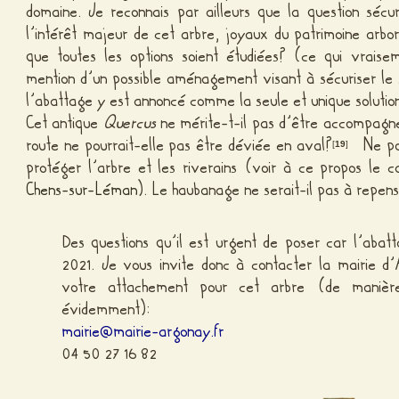
domaine. Je reconnais par ailleurs que la question sécur
l’intérêt majeur de cet arbre, joyaux du patrimoine arbor
que toutes les options soient étudiées? (ce qui vraise
mention d’un possible aménagement visant à sécuriser le 
l’abattage y est annoncé comme la seule et unique solutio
Cet antique
Quercus
ne mérite-t-il pas d’être accompagné
route ne pourrait-elle pas être déviée en aval?
Ne pour
[
19
]
protéger l’arbre et les riverains (voir à ce propos le
Chens-sur-Léman
). Le haubanage ne serait-il pas à repen
Des questions qu’il est urgent de poser car l’aba
2021. Je vous invite donc à contacter la mairie d’
votre attachement pour cet arbre (de manière
évidemment):
mairie@mairie-argonay.fr
04 50 27 16 82