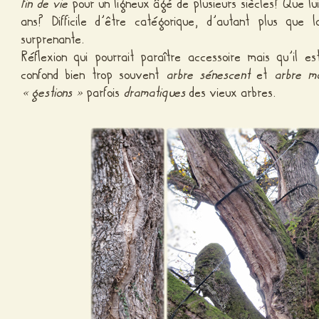
fin de vie
pour un ligneux âgé de plusieurs siècles? Que lu
ans? Difficile d’être catégorique, d’autant plus que 
surprenante.
Réflexion qui pourrait paraître accessoire mais qu’il 
confond bien trop souvent
arbre sénescent
et
arbre m
« gestions »
parfois
dramatiques
des vieux arbres.