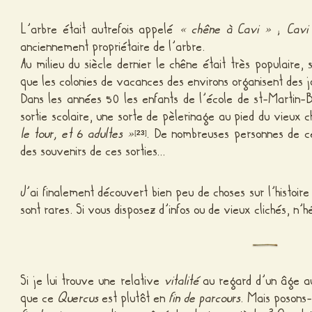
L’arbre était autrefois appelé
« chêne à Cavi »
;
Cavi
anciennement propriétaire de l’arbre.
Au milieu du siècle dernier le chêne était très populaire, 
que les colonies de vacances des environs organisent des j
Dans les années 50 les enfants de l’école de st-Martin-B
sortie scolaire, une sorte de pèlerinage au pied du vieux 
le tour, et 6 adultes »
. De nombreuses personnes de ce
[
23
]
des souvenirs de ces sorties…
J’ai finalement découvert bien peu de choses sur l’histoire
sont rares. Si vous disposez d’infos ou de vieux clichés, n’
Si je lui trouve une relative
vitalité
au regard d’un âge a
que ce
Quercus
est plutôt en
fin de parcours
. Mais posons-