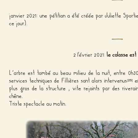
janvier 2021: une pétition a été créée par Juliette Sportie
ce jour).
2 février 2021:
le colosse es
L’arbre est tombé au beau milieu de la nuit, entre 0h3
services techniques de Fillières sont alors intervenus
en
[
25
]
plus gros de la structure ; vite rejoints par des river
chêne.
Triste spectacle au matin.