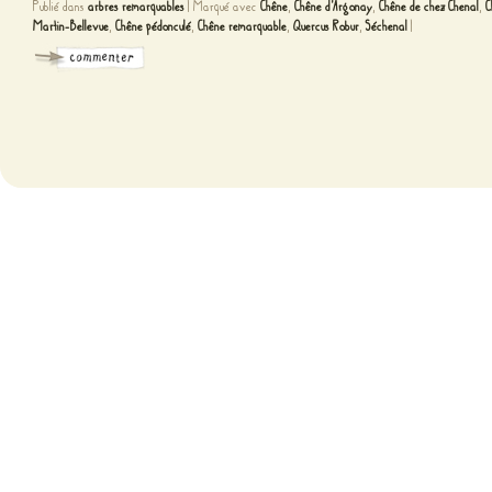
Publié dans
arbres remarquables
|
Marqué avec
Chêne
,
Chêne d'Argonay
,
Chêne de chez Chenal
,
C
Martin-Bellevue
,
Chêne pédonculé
,
Chêne remarquable
,
Quercus Robur
,
Séchenal
|
Fièr