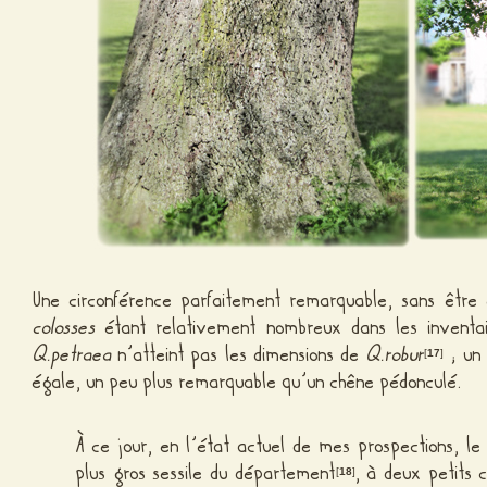
Une circonférence parfaitement remarquable, sans être e
colosses
étant relativement nombreux dans les inventa
Q.petraea
n’atteint pas les dimensions de
Q.robur
; un 
[
17
]
égale, un peu plus remarquable qu’un chêne pédonculé.
À ce jour, en l’état actuel de mes prospections,
plus gros sessile du département
, à deux petits 
[
18
]