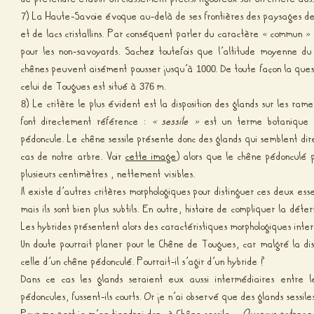
) La Haute-Savoie évoque au-delà de ses frontières des paysages d
7
et de lacs cristallins. Par conséquent parler du caractère « commun 
pour les non-savoyards. Sachez toutefois que l’altitude moyenne 
chênes peuvent aisément pousser jusqu’à
. De toute façon la ques
1000
celui de Tougues est situé à
m.
376
) Le critère le plus évident est la disposition des glands sur les r
8
font directement référence :
« sessile »
est un terme botanique q
pédoncule. Le chêne sessile présente donc des glands qui semblent di
cas de notre arbre. Voir
cette image
) alors que le chêne pédonculé 
plusieurs centimètres , nettement visibles.
Il existe d’autres critères morphologiques pour distinguer ces deux esse
mais ils sont bien plus subtils. En outre, histoire de compliquer la dé
Les hybrides présentent alors des caractéristiques morphologiques inte
Un doute pourrait planer pour le Chêne de Tougues, car malgré la dis
celle d’un chêne pédonculé. Pourrait-il s’agir d’un hybride ?
Dans ce cas les glands seraient eux aussi intermédiaires entre 
pédoncules, fussent-ils courts. Or je n’ai observé que des glands sessile
Pour ma part je m’en tiendrai donc à Chêne sessile –
Quercus petraea
.