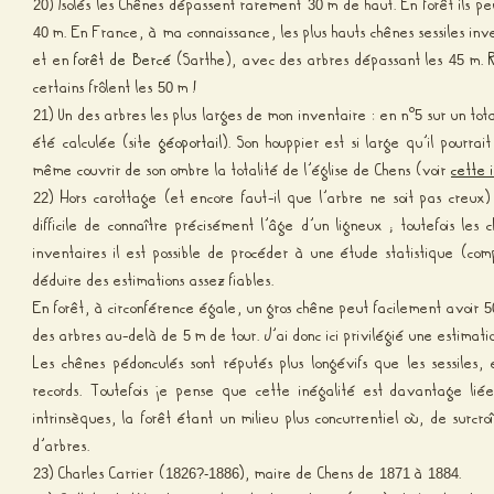
) Isolés les Chênes dépassent rarement
m de haut. En forêt ils p
20
30
m. En France, à ma connaissance, les plus hauts chênes sessiles in
40
et en
forêt de Bercé
(Sarthe), avec des arbres dépassant les
m.
45
certains frôlent les
m !
50
) Un des arbres les plus larges de mon inventaire : en n°
sur un tot
21
5
été calculée (site
géoportail
). Son houppier est si large qu’il pourra
même couvrir de son ombre la totalité de l’église de Chens (voir
cette
) Hors carottage (et encore faut-il que l’arbre ne soit pas creu
22
difficile de connaître précisément l’âge d’un ligneux ; toutefois les
inventaires il est possible de procéder à une étude statistique (co
déduire des estimations assez fiables.
En forêt, à circonférence égale, un gros chêne peut facilement avoir
5
des arbres au-delà de
m de tour. J’ai donc ici privilégié une estimat
5
Les chênes pédonculés sont réputés plus longévifs que les sessiles, 
records. Toutefois je pense que cette inégalité est davantage liée 
intrinsèques, la forêt étant un milieu plus concurrentiel où, de surcroî
d’arbres.
) Charles Carrier (
), maire de Chens de
à
.
23
1826?-1886
1871
1884