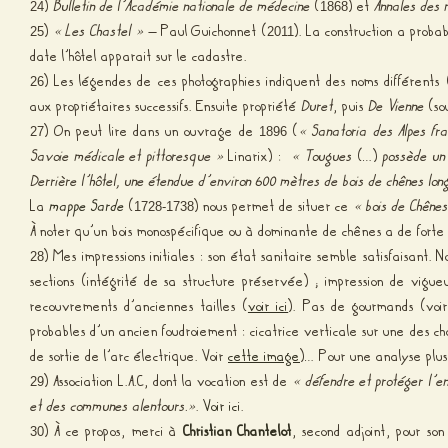
)
Bulletin de l’Académie nationale de médecine
(
) et
Annales des 
24
1868
)
« Les Chastel »
– Paul Guichonnet (
). La construction a prob
25
2011
date l’hôtel apparait sur le cadastre.
) Les légendes de ces photographies indiquent des noms différents 
26
aux propriétaires successifs. Ensuite propriété
Duret
, puis
De Vienne
(so
) On peut lire dans un ouvrage de
(
« Sanatoria des Alpes fr
27
1896
Savoie médicale et pittoresque »
Linarix) :
« Tougues
(…)
possède un 
Derrière l’hôtel, une étendue d’environ 600 mètres de bois de chênes lo
La
mappe Sarde
(
) nous permet de situer ce
« bois de Chêne
1728-1738
À noter qu’un bois monospécifique ou à dominante de chênes a de forte 
) Mes impressions initiales : son état sanitaire semble satisfaisant
28
sections (intégrité de sa structure préservée) ; impression de vigu
recouvrements d’anciennes tailles (
voir ici
). Pas de gourmands (voi
probables d’un ancien foudroiement : cicatrice verticale sur une des ch
de sortie de l’arc électrique. Voir
cette image
)… Pour une analyse plu
) Association L.A.C, dont la vocation est de
« défendre et protéger l’
29
et des communes alentours.»
.
Voir ici
.
) À ce propos, merci à
Christian Chantelot
, second adjoint, pour son
30