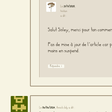
Le
21/11/2020
,
tristan
a dit :
Salut Sisley, merci pour ton commen
Pas de mise à jour de l’article car p
moins en suspend.
↓
Répondre
Le
05/05/2024
,
Annick Joly
a dit :