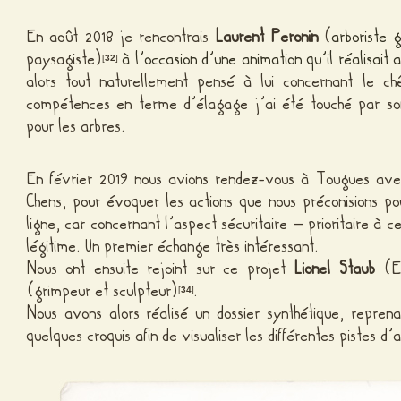
En août 2018 je rencontrais
Laurent Peronin
(
arboriste 
paysagiste)
à l’occasion d’une animation qu’il réalisait
[
32
]
alors tout naturellement pensé à lui concernant le 
compétences en terme d’élagage j’ai été touché par son
pour les arbres.
En février 2019 nous avions rendez-vous à Tougues 
Chens, pour évoquer les actions que nous préconisions po
ligne, car concernant l’aspect sécuritaire – prioritaire à c
légitime. Un premier échange très intéressant.
Nous ont ensuite rejoint sur ce projet
Lionel Staub
(Ex
(grimpeur et sculpteur)
.
[
34
]
Nous avons alors réalisé un dossier synthétique, repre
quelques croquis afin de visualiser les différentes piste