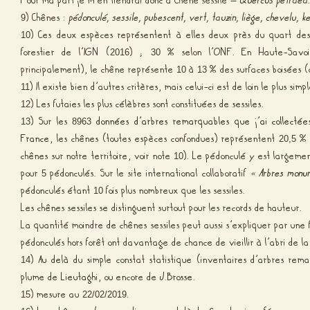
) Chênes :
pédonculé, sessile, pubescent, vert, tauzin, liège, chevelu, 
9
) Ces deux espèces représentent à elles deux près du quart de
10
forestier de l’IGN (
) ;
% selon l’ONF. En Haute-Savoie
2016
30
principalement), le chêne représente
à
% des surfaces boisées (
10
13
) Il existe bien d’autres critères, mais celui-ci est de loin le plus sim
11
) Les futaies les plus célèbres sont constituées de sessiles.
12
) Sur les
données d’arbres remarquables que j’ai collectées
13
8963
France
, les chênes (toutes espèces confondues) représentent
% (
20,5
chênes sur notre territoire, voir note
). Le pédonculé y est largemen
10
pour
pédonculés. Sur le site international collaboratif
« Arbres monu
5
pédonculés étant
fois plus nombreux que les sessiles.
10
Les chênes sessiles se distinguent surtout pour les records de hauteur.
La quantité moindre de chênes sessiles peut aussi s’expliquer par une fo
pédonculés hors forêt ont davantage de chance de vieillir à l’abri de l
) Au delà du simple constat statistique (inventaires d’arbres re
14
plume de
Lieutaghi
, ou encore de
J.Brosse
.
) mesure au
.
15
22/02/2019