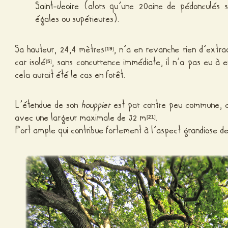
Saint-Jeoire
(alors qu’une 20aine de pédonculés s
égales ou supérieures).
Sa hauteur, 24,4 mètres
, n’a en revanche rien d’extrao
[
19
]
car isolé
, sans concurrence immédiate, il n’a pas eu à
[
5
]
cela aurait été le cas en forêt.
L’étendue de son
houppier
est par contre peu commune, ca
avec une largeur maximale de 32 m
.
[
21
]
Port ample qui contribue fortement à l’aspect grandiose d