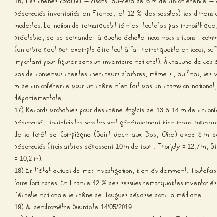
) Les chênes
colosses
– disons, au-delà de
m de circonférence – 
16
6
pédonculés inventoriés en France, et
% des sessiles) les dimens
12
modestes. La notion de remarquabilité n’est toutefois pas monolithique,
préalable, de se demander à quelle échelle nous nous situons : com
(un arbre peut par exemple être tout à fait remarquable en local, su
important pour figurer dans un inventaire national). À chacune de ces éc
pas de consensus chez les chercheurs d’arbres, même si, au final, les
m de circonférence pour un chêne n’en fait pas un champion national,
départementale.
) Records probables pour des chêne Anglais de
à
m de circonf
17
13
14
pédonculé ; toutefois les sessiles sont généralement bien moins imposan
de la
forêt de Compiègne
(Saint-Jean-aux-Bois, Oise) avec
m de 
8
pédonculés (trois arbres dépassent
m de tour :
Tronjoly
=
m,
S
10
12,7
=
m).
10,2
) En l’état actuel de mes investigation, bien évidemment. Toutefoi
18
faire fort rares. En France
% des sessiles remarquables inventoriés
42
l’échelle nationale le chêne de Tougues dépasse donc la médiane.
) Au dendromètre Suunto le
.
19
14/05/2019