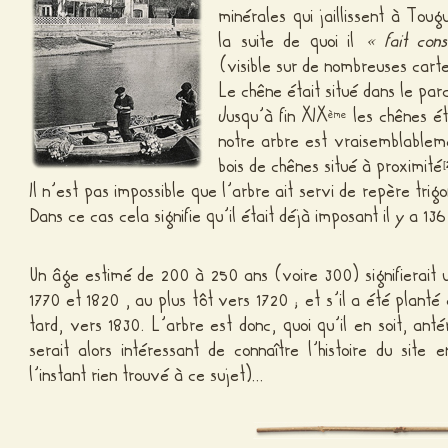
minérales qui jaillissent à Toug
la suite de quoi il
« fait cons
(visible sur de nombreuses cart
Le chêne était situé dans le parc
Jusqu’à fin XIX
les chênes ét
ème
notre arbre est vraisemblablem
bois de chênes situé à proximité
[
Il n’est pas impossible que l’arbre ait servi de repère tri
Dans ce cas cela signifie qu’il était déjà imposant il y a 136
Un âge estimé de 200 à 250 ans (voire 300) signifierait 
1770 et 1820 , au plus tôt vers 1720 ; et s’il a été planté 
tard, vers 1830. L’arbre est donc, quoi qu’il en soit, antér
serait alors intéressant de connaître l’histoire du site
l’instant rien trouvé à ce sujet)…