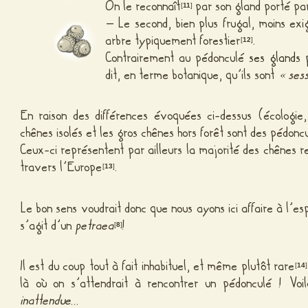
On le reconnaît
par son gland porté pa
[
11
]
– Le second, bien plus frugal, moins exi
arbre typiquement forestier
.
[
12
]
Contrairement au pédonculé
ses glands
dit, en terme botanique, qu’ils sont
« sess
En raison des différences évoquées ci-dessus (écologie,
chênes isolés et les gros chênes hors forêt sont des pédonc
Ceux-ci représentent par ailleurs la majorité des chênes 
travers l’Europe
.
[
13
]
Le bon sens voudrait donc que nous ayons ici affaire à l’e
s’agit d’un
petraea
!
[
8
]
Il est du coup tout à fait inhabituel, et même plutôt rare
[
14
]
là où on s’attendrait à rencontrer un pédonculé ! Voi
inattendue
…