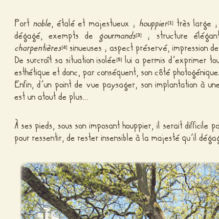
Port
noble
, étalé et majestueux ;
houppier
très large 
[
1
]
dégagé, exempts de
gourmands
; structure élégant
[
3
]
charpentières
sinueuses ; aspect préservé, impression de
[
4
]
De surcroît sa situation isolée
lui a permis d’exprimer to
[
5
]
esthétique et donc, par conséquent, son côté photogénique
Enfin, d’un point de vue paysager, son implantation à u
est un atout de plus…
À ses pieds, sous son imposant houppier, il serait difficile
pour ressentir, de rester insensible à la majesté qu’il déga