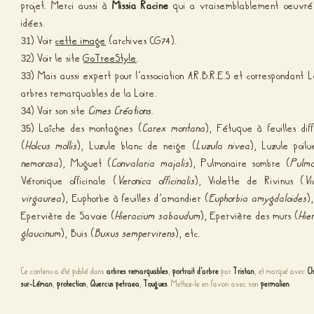
projet. Merci aussi à
Missia Racine
qui a vraisemblablement oeuvré 
idées.
) Voir
cette image
(archives CG74).
31
) Voir le site
GoTreeStyle
.
32
) Mais aussi expert pour l’association A.R.B.R.E.S et correspondant L
33
arbres remarquables de la Loire.
) Voir son site
Cimes Créations
.
34
) Laîche des montagnes (
Carex montana
), Fétuque à feuilles dif
35
(
Holcus mollis
), Luzule blanc de neige (
Luzula nivea
), Luzule poil
nemorosa
), Muguet (
Convalaria majalis
), Pulmonaire sombre (
Pulmo
Véronique officinale (
Veronica officinalis
), Violette de Rivinus (
Vi
virgaurea
), Euphorbe à feuilles d’amandier (
Euphorbia amygdaloides
)
Epervière de Savoie (
Hieracium sabaudum
), Epervière des murs (
Hie
glaucinum
), Buis (
Buxus sempervirens
), etc.
Ce contenu a été publié dans
arbres remarquables
,
portrait d'arbre
par
Tristan
, et marqué avec
C
sur-Léman
,
protection
,
Quercus petraea
,
Tougues
. Mettez-le en favori avec son
permalien
.