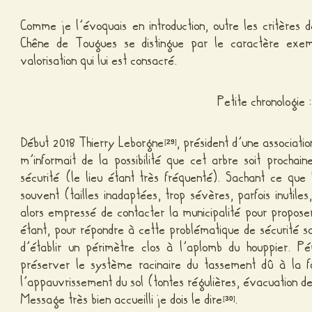
Comme je l’évoquais en introduction, outre les critères
Chêne de Tougues se distingue par le caractère exem
valorisation qui lui est consacré.
Petite chronologie :
Début 2018 Thierry Leborgne
, président d’une associati
[
29
]
m’informait de la possibilité que cet arbre soit procha
sécurité (le lieu étant très fréquenté). Sachant ce que
souvent (tailles inadaptées, trop sévères, parfois inutiles,
alors empressé de contacter la municipalité pour proposer
étant, pour répondre à cette problématique de sécurité s
d’établir un périmètre clos à l’aplomb du houppier. Pé
préserver le système racinaire du tassement dû à la fo
l’appauvrissement du sol (tontes régulières, évacuation de
Message très bien accueilli je dois le dire
.
[
30
]