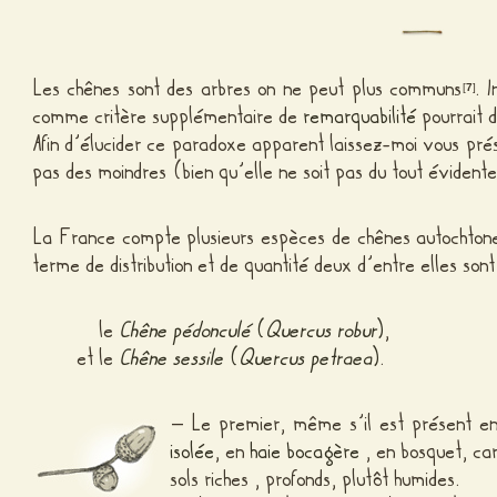
Les chênes sont des arbres on ne peut plus communs
. 
[
7
]
comme critère supplémentaire de
remarquabilité
pourrait 
Afin d’élucider ce paradoxe apparent laissez-moi vous prés
pas des moindres (bien qu’elle ne soit pas du tout évident
La France compte plusieurs espèces de chênes autochton
terme de distribution et de quantité deux d’entre elles son
le
Chêne pédonculé
(
Quercus robur
)
,
et le
Chêne sessile
(
Quercus petraea
)
.
– Le premier, même s’il est présent en
isolée
, en
haie bocagère
, en bosquet, car
sols riches , profonds, plutôt humides.