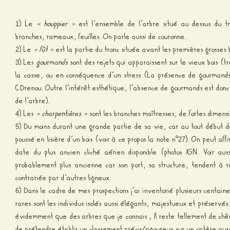
) Le
« houppier »
est l’ensemble de l’arbre situé au dessus du t
1
branches, rameaux, feuilles. On parle aussi de couronne.
) Le
« fût »
est la partie du tronc située avant les premières grosses 
2
) Les
gourmands
sont des rejets qui apparaissent sur le vieux bois (t
3
la casse, ou en conséquence d’un stress (La présence de gourmands
C.Drenou. Outre l’intérêt esthétique, l’absence de gourmands est donc 
de l’arbre).
) Les
« charpentières »
sont les branches maîtresses, de fortes dimensio
4
) Du moins durant une grande partie de sa vie, car au tout début 
5
poussé en lisière d’un bois (voir à ce propos la note n°
). On peut aff
27
date du plus ancien cliché aérien disponible (photos IGN. Voir au
probablement plus ancienne car son port, sa structure, tendent à re
contrariée par d’autres ligneux.
) Dans le cadre de mes prospections j’ai inventorié plusieurs centaines
6
rares sont les individus isolés aussi élégants, majestueux et préservés
évidemment que des arbres que je connais ; Il reste tellement de chên
de prétendre établir un classement précis/rigoureux sur un critère auss