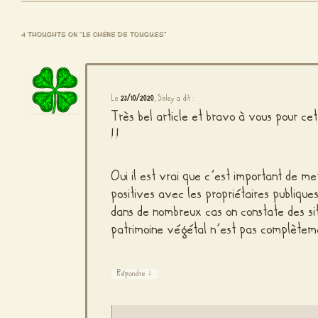
4 THOUGHTS ON “
LE CHÊNE DE TOUGUES
”
Le
23/10/2020
,
Sisley
a dit :
Très bel article et bravo à vous pour cet
!!
Oui il est vrai que c’est important de m
positives avec les propriétaires publique
dans de nombreux cas on constate des sit
patrimoine végétal n’est pas complètem
↓
Répondre