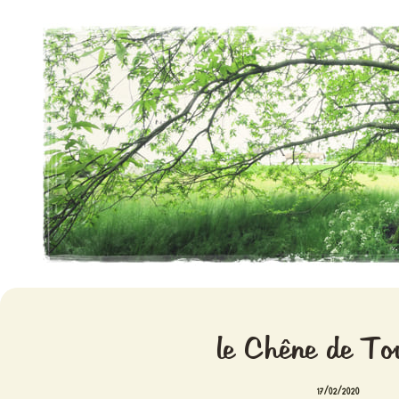
Aventures chlorophylliennes
Meristemes
le Chêne de To
17/02/2020