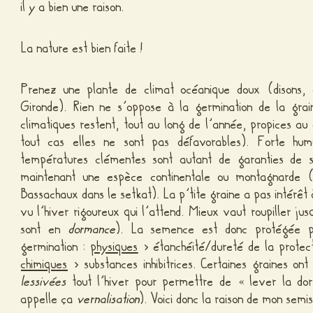
il y a bien une raison.
La nature est bien faite !
Prenez une plante de climat océanique doux (disons,
Gironde). Rien ne s’oppose à la germination de la grai
climatiques restent, tout au long de l’année, propices a
tout cas elles ne sont pas défavorables). Forte humid
températures clémentes sont autant de garanties de s
maintenant une espèce continentale ou montagnarde (
Bassachaux dans le setkat). La p’tite graine a pas intérêt 
vu l’hiver rigoureux qui l’attend. Mieux vaut roupiller ju
sont en
dormance
). La semence est donc protégée p
germination :
physiques
> étanchéité/dureté de la protec
chimiques
> substances inhibitrices. Certaines graines ont
lessivées
tout l’hiver pour permettre de « lever la do
appelle ça
vernalisation
). Voici donc la raison de mon semis