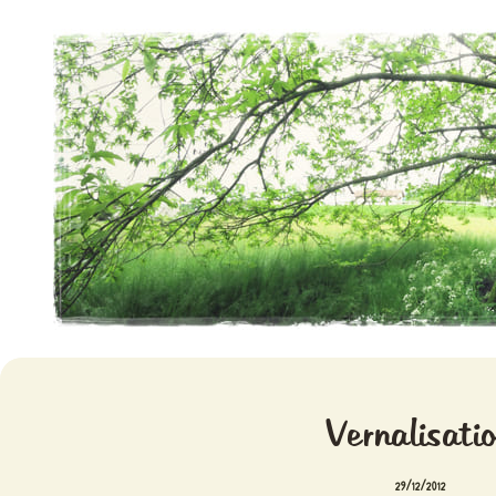
Aventures chlorophylliennes
Meristemes
Vernalisati
29/12/2012