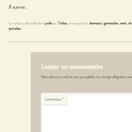
A suivre…
Ce contenu a été publié dans
jardin
par
Tristan
, et marqué avec
dormance
,
germination
,
semis
,
str
permalien
.
Laisser un commentaire
Votre adresse e-mail ne sera pas publiée.
Les champs obligatoires so
Commentaire
*