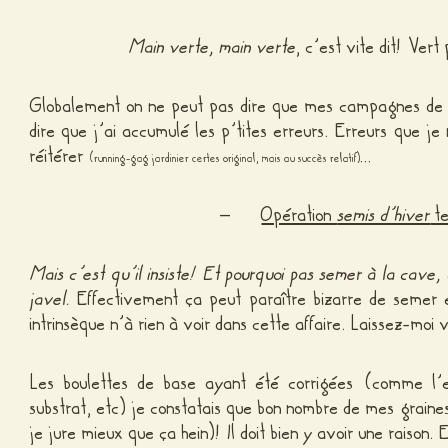
Main verte, main verte
, c’est vite dit! Vert
Globalement on ne peut pas dire que mes campagnes de s
dire que j’ai accumulé les p’tites erreurs. Erreurs que je
réitérer
…
(running-gag jardinier certes original, mais au succès relatif)
–
Opération
semis d’hiver
te
Mais c’est qu’il insiste! Et pourquoi pas semer à la cave, d
javel.
Effectivement ça peut paraître bizarre de semer 
intrinsèque n’à rien à voir dans cette affaire. Laissez-moi 
Les boulettes de base ayant été corrigées (comme l’e
substrat, etc) je constatais que bon nombre de mes grain
je jure mieux que ça hein)! Il doit bien y avoir une raison. E