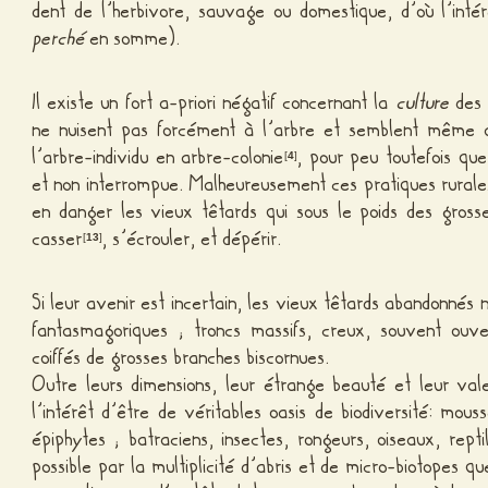
dent de l’herbivore, sauvage ou domestique, d’où l’inté
perché
en somme).
Il existe un fort a-priori négatif concernant la
culture
des 
ne nuisent pas forcément à l’arbre et semblent même a
l’arbre-individu en arbre-colonie
, pour peu toutefois que
[
4
]
et non interrompue. Malheureusement ces pratiques rural
en danger les vieux têtards qui sous le poids des gros
casser
, s’écrouler, et dépérir.
[
13
]
Si leur avenir est incertain, les vieux têtards abandonné
fantasmagoriques ; troncs massifs, creux, souvent ouve
coiffés de grosses branches biscornues.
Outre leurs dimensions, leur étrange beauté et leur val
l’intérêt d’être de véritables oasis de biodiversité: mous
épiphytes ; batraciens, insectes, rongeurs, oiseaux, rept
possible par la multiplicité d’abris et de micro-biotopes q