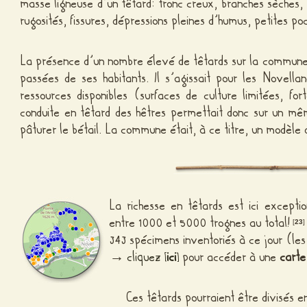
masse ligneuse d’un têtard: tronc creux, branches sèches, 
rugosités, fissures, dépressions pleines d’humus, petites p
La présence d’un nombre élevé de têtards sur la commune 
passées de ses habitants. Il s’agissait pour les Novellan
ressources disponibles (surfaces de culture limitées, fo
conduite en têtard des hêtres permettait donc sur un mêm
pâturer le bétail. La commune était, à ce titre, un modèle
La richesse en têtards est ici exceptio
entre 1000 et 5000 trognes au total!
[
23
]
343 spécimens inventoriés à ce jour (le
→
cliquez
ici
pour accéder à une
carte
[
]
Ces têtards pourraient être divisés e