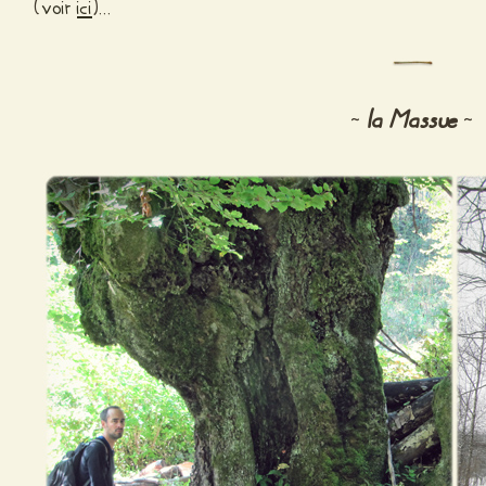
(
voir
ici
)…
la Massue
~
~