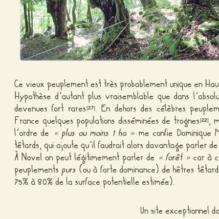
Ce vieux peuplement est très probablement unique en Ha
Hypothèse d’autant plus vraisemblable que dans l’absolu 
devenues fort rares
. En dehors des célèbres peuple
[
27
]
France quelques populations disséminées de trognes
, 
[
22
]
l’ordre de
« plus ou moins 1 ha »
me confie Dominique Ma
têtards, qui ajoute qu’il faudrait alors davantage parler d
À Novel on peut légitimement parler de
« forêt »
car à ce
peuplements
purs
(ou à forte dominance) de hêtres têtard
75% à 80% de la surface potentielle estimée).
Un site exceptionnel d