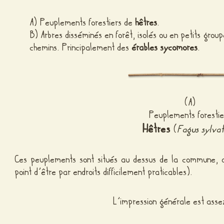
A) Peuplements forestiers de
hêtres
.
B) Arbres disséminés en forêt, isolés ou en petits group
chemins. Principalement des
érables sycomores
.
(A)
Peuplements forestie
Hêtres
(
Fagus sylvat
Ces peuplements sont situés au dessus de la commune, d
point d’être par endroits difficilement praticables).
L’impression générale est ass