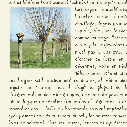
surmonté d’une (ou plusieurs) touffe(s) de fins rejets hirs
Cet aspect caractérist
branches dans le but de f
chauffage, fagots pour l
piquets, etc ; les feuill
comme fourrage. Préserv
des rejets, augmentant a
n’est pas le cas avec 
d’arbres de futaie en 
décennies, voire en sièc
têtards se compte en ann
Les trognes sont relativement communes, et même abon
régions de France, mais il s’agit la plupart du te
d’alignements ou de petits groupes, rarement de peupleme
même logique de récoltes fréquentes et régulières, il e
rencontrer des
« taillis »
: boisements souvent impénétra
cycliquement coupés au niveau du sol ; les souches couve
(
voir ce schéma
). Mais les jeunes, tendres et appétissa