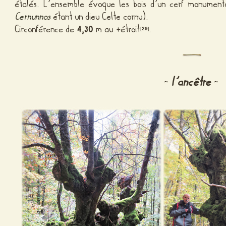
étalés. L’ensemble évoque les bois d’un cerf monumenta
Cernunnos
étant un dieu Celte cornu).
Circonférence de
4,30
m au +étroit
.
[
29
]
l’ancêtre
~
~