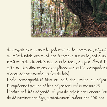
Je croyais bien cerner le potentiel de la commune, réguli
ne m’attendais vraiment pas à tomber sur un fayard aussi
6,50
m
de circonférence vers la base, au plus étroit! 
[
14
]
2,93 m. Des dimensions exceptionnelles qui le catapulten
niveau départemental
(et de loin).
[
15
]
Forte remarquabilité bien au delà des limites du dépar
Européenne) peu de hêtres dépassent cette mesure
.
[
16
]
L’arbre est très dégradé, et peu de rejets sont encore feuil
de déterminer son âge, probablement autour des 300 ans.