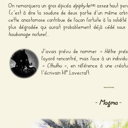
On remarquera un gros épicéa
épiphyte
assez haut per
[
18
]
(c’est à dire la soudure de deux partie d’un même arb
cette anastomose contribue de façon fortuite à la solidi
plus dégradée qui aurait probablement déjà cédé sous 
haubanage naturel
…
J’avais prévu de nommer
« Hêtre prés
fayard rencontré, mais face à un individu
« Cthulhu »
, en référence à une créatur
l’écrivain HP.Lovecraft.
Magma
~
~