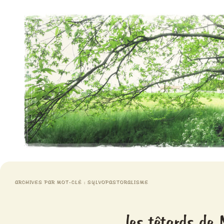
Aventures chlorophylliennes
Meristemes
ARCHIVES PAR MOT-CLÉ :
SYLVOPASTORALISME
les têtards de 