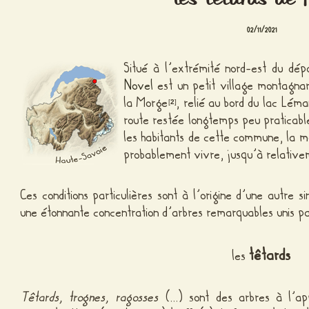
02/11/2021
Situé à l’extrémité nord-est du dép
Novel
est un petit village montagnar
la Morge
, relié au bord du lac Lém
[
2
]
route restée longtemps peu praticable.
les habitants de cette commune, la 
probablement vivre, jusqu’à relati
Ces conditions particulières sont à l’origine d’une autre si
une étonnante concentration d’arbres remarquables unis p
têtards
les
Têtards, trognes, ragosses
(…) sont des arbres à l’app