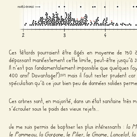
Ces têtards pourraient être âgés en moyenne de 150 
dépassant manifestement cette limite, peut-être jusqu’à 
Il n’est pas fondamentalement impossible que quelques fa
400 ans? Davantage?)
mais il faut rester prudent car
[
17
]
spéculation qu’à ce jour bien peu de données solides perme
Ces arbres sont, en majorité, dans un état sanitaire très 
s’écrouler sous le poids des vieux rejets…
Je me suis permis de baptiser les plus intéressants :
la M
le Pommeau, la Gorgone, le Pilier, le Gnome, Lancelot, la S