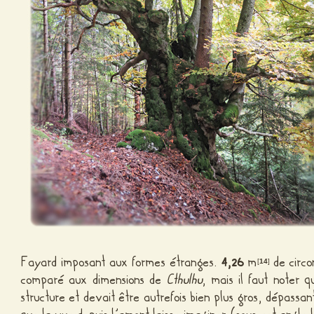
Fayard imposant aux formes étranges.
4,26
m
de circo
[
14
]
comparé aux dimensions de
Cthulhu
, mais il faut noter 
structure et devait être autrefois bien plus gros, dépassa