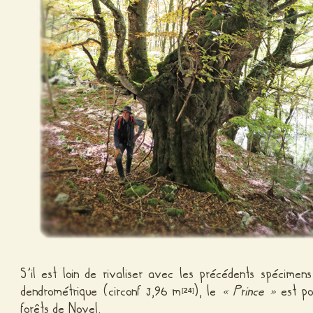
S’il est loin de rivaliser avec les précédents spécime
dendrométrique (circonf 3,96 m
), le
« Prince »
est po
[
24
]
forêts de Novel.