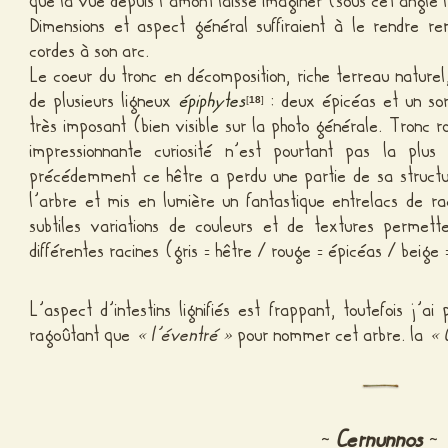
que la vue depuis l’amont laisse imaginer (sous cet angle 
Dimensions et aspect général suffiraient à le rendre r
cordes à son arc.
Le coeur du tronc en décomposition, riche terreau nature
de plusieurs ligneux
épiphytes
: deux épicéas et un sor
[
18
]
très imposant (bien visible sur la photo générale. Tronc r
impressionnante curiosité n’est pourtant pas la plu
précédemment ce hêtre a perdu une partie de sa structu
l’arbre et mis en lumière un fantastique entrelacs de ra
subtiles variations de couleurs et de textures permett
différentes racines (gris
hêtre / rouge
épicéas / beige
=
=
L’aspect d’intestins lignifiés est frappant, toutefois j’
ragoûtant que
« l’éventré »
pour nommer cet arbre. la
« 
Cernunnos
~
~