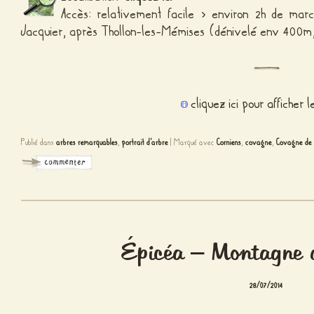
Accès: relativement facile > environ 2h de march
Jacquier, après Thollon-les-Mémises (dénivelé env 400m, 
cliquez ici pour afficher 
Publié dans
arbres remarquables
,
portrait d'arbre
|
Marqué avec
Corniens
,
covagne
,
Covagne de 
Épicéa – Montagne 
28/07/2014