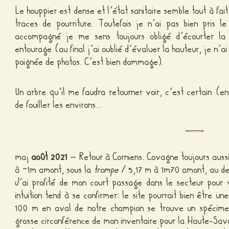
Le houppier est dense et l’état sanitaire semble tout à fai
traces de pourriture. Toutefois je n’ai pas bien pris 
accompagné je me sens toujours obligé d’écourter l
entourage (au final j’ai oublié d’évaluer la hauteur, je n’a
poignée de photos. C’est bien dommage).
Un arbre qu’il me faudra retourner voir, c’est certain (enf
de fouiller les environs…
maj
août 2021
– Retour à Corniens. Covagne toujours auss
à ~1m amont, sous la
trompe
/ 5,17 m à 1m70 amont, au de
J’ai profité de mon court passage dans le secteur pour v
intuition tend à se confirmer: le site pourrait bien être 
100 m en aval de notre champion se trouve un spécim
grosse circonférence de mon inventaire pour la Haute-Savo