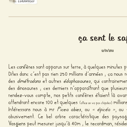
ça sent le sa
12/01/2013
Les
conifères
sont apparus sur terre, à quelques minutes prè
Dites donc c’est pas rien 250 millions d’années ; ça nous
des
dimétrodons
et autres
édaphosaures
, qui contrairem
des dinosaures ; ces derniers n’apparaîtront que plusieur
rendez-vous compte, nos petits conifères étaient là avan
attendront encore 100 et quelques
million
(allez on va pas chipoter)
Intéressons nous à mr
Picea abies
, ou
« épicéa »
, ou 
abusivement. Ce bel arbre caractéristique des pays
Vosgiens
peut mesurer jusqu’à 40m ;
le recordman
, résid