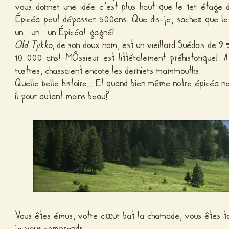
vous donner une idée c’est plus haut que le 1er étage 
Épicéa peut dépasser 500ans. Que dis-je, sachez que le
un… un… un Épicéa! gagné!
Old Tjikko
, de son doux nom, est un vieillard Suédois de 9
10 000 ans! MÔssieur est littéralement préhistorique! 
rustres, chassaient encore les derniers mammouths.
Quelle belle histoire… Et quand bien même notre épicéa ne
il pour autant moins beau?
Vous êtes émus, votre cœur bat la chamade, vous êtes 
je vous comprends…