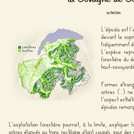
25/08/2015
L’épicéa est l’
devant le sapi
fréquemment d
L’espèce re
forestière du 
haut-savoyards
Formes étrang
arbres (…) ne 
l’aspect esthéti
épicéas remarq
L’exploitation forestière pourrait, à la limite, expliquer 
arbres élancés au tronc rectiligne étant coupés, pour des r