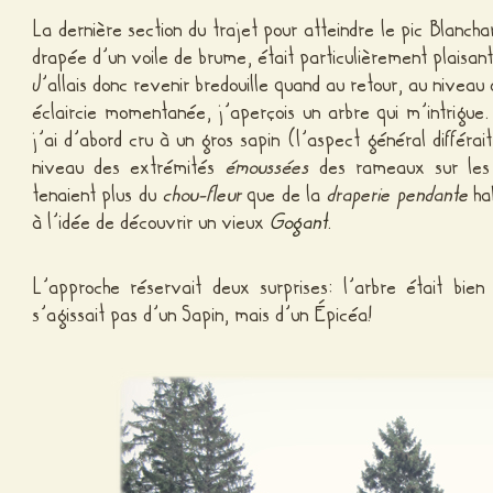
La dernière section du trajet pour atteindre le pic Blancha
drapée d’un voile de brume, était particulièrement plaisan
J’allais donc revenir bredouille quand au retour, au niveau
éclaircie momentanée, j’aperçois un arbre qui m’intrigue.
j’ai d’abord cru à un gros sapin (l’aspect général différai
niveau des extrémités
émoussées
des rameaux sur les 
tenaient plus du
chou-fleur
que de la
draperie pendante
hab
à l’idée de découvrir un vieux
Gogant
.
L’approche réservait deux surprises: l’arbre était bien
s’agissait pas d’un Sapin, mais d’un Épicéa!