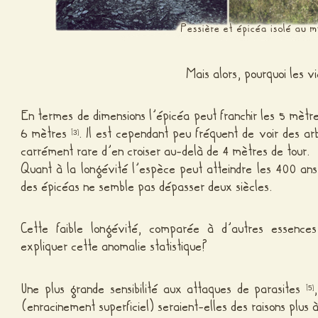
Mais alors, pourquoi les vi
En termes de dimensions l’épicéa peut franchir les 5 mètr
6 mètres
. Il est cependant peu fréquent de voir des a
[
]
3
carrément rare d’en croiser au-delà de 4 mètres de tour.
Quant à la longévité l’espèce peut atteindre les 400 an
des épicéas ne semble pas dépasser deux siècles.
Cette faible longévité, comparée à d’autres essences 
expliquer cette anomalie statistique?
Une plus grande sensibilité aux attaques de parasites
[
]
5
(enracinement superficiel) seraient-elles des raisons plus