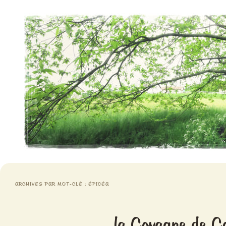
Aventures chlorophylliennes
Meristemes
ARCHIVES PAR MOT-CLÉ :
ÉPICÉA
la Covagne de C