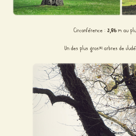
Circonférence :
3,86
m au plu
Un des plus gros
arbres de Judé
[
6
]