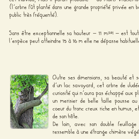
(l’arbre fût planté dans une grande propriété privée en b
public très fréquenté).
Sans être exceptionnelle sa hauteur – 11 m
– est tout
[
10
]
l’espèce peut atteindre 15 à 16 m elle ne dépasse habitue
Outre ses dimensions, sa beauté et 
d’un lac savoyard, cet arbre de Judé
curiosité qui n’aura pas échappé aux p
un merisier de belle taille pousse au
coeur du tronc creux riche en humus, et
de son hôte.
De loin, avec son double feuillage 
ressemble à une étrange chimère végé