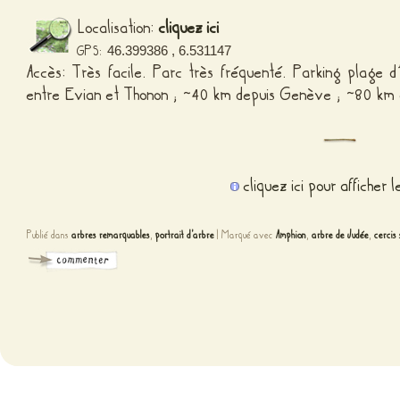
Localisation:
cliquez ici
GPS:
46.399386 , 6.531147
Accès: Très facile. Parc très fréquenté. Parking plage d
entre Evian et Thonon ; ~40 km depuis Genève ; ~80 km 
cliquez ici pour afficher 
Publié dans
arbres remarquables
,
portrait d'arbre
|
Marqué avec
Amphion
,
arbre de Judée
,
cercis 