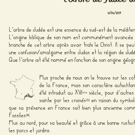
13/05/2019
L’arbre de Judée est une essence du sud-est de la méditer
L’origine biblique de son nom est communément avancée :
branche de cet arbre après avoir trahi le Christ. Il se peu
une confusion/amalgame entre Judas et la région de
Jud
Que l’arbre ait été nommé en fonction de son origine géogr
Plus proche de nous on le trouve sur les co
de la France, mais son caractère autochto
été introduit au XVI
siècle, pour d’autres
ème
sainte par les croisés
en raison du symbole
[
1
]
que sa présence en France soit bien plus ancienne com
Fossiles
.
[
4
]
Plus au nord, pour sa beauté et grâce à une bonne rustic
les parcs et jardins.