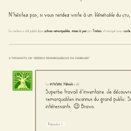
N’hésitez pas, si vous rendez visite à un
Vénérable
du cru,
Ce contenu a été publié dans
arbres remarquables
,
mises à jour
par
Tristan
, et marqué avec
carte
2 THOUGHTS ON “
ARBRES REMARQUABLES DU CHABLAIS
”
Le
17/11/2013
,
Y@nick
a dit :
Superbe travail d’inventaire. Je découvr
remarquables inconnus du grand public. S
intéressants. 😉 Bravo.
↓
Répondre