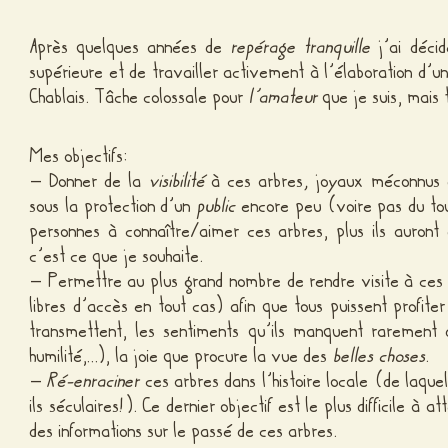
Après quelques années de
repérage tranquille
j’ai décid
supérieure et de travailler activement à l’élaboration d’
Chablais. Tâche colossale pour
l’amateur
que je suis, mais
Mes objectifs:
– Donner de la
visibilité
à ces arbres
,
joyaux méconnus d
sous la protection d’un
public
encore peu (voire pas du tout
personnes à connaître/aimer ces arbres, plus ils auron
c’est ce que je souhaite.
– Permettre au plus grand nombre de rendre visite à ce
libres d’accès en tout cas) afin que tous puissent profite
transmettent, les sentiments qu’ils manquent rarement 
humilité,…), la joie que procure la vue des
belles choses
.
–
Ré-enraciner
ces arbres dans l’histoire locale (de laquel
ils séculaires!). Ce dernier objectif est le plus difficile à a
des informations sur le passé de ces arbres.