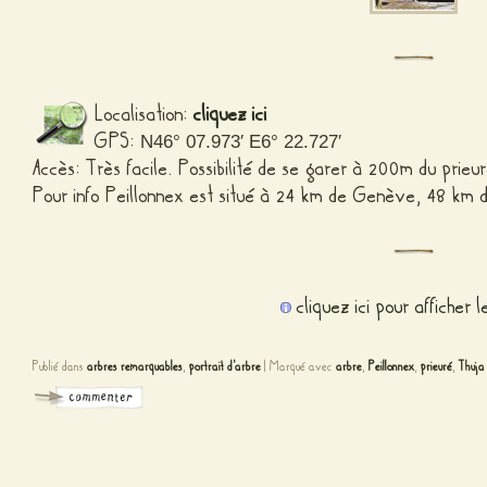
Localisation:
cliquez ici
GPS:
N46° 07.973′ E6° 22.727′
Accès: Très facile. Possibilité de se garer à 200m du prieu
Pour info Peillonnex est situé à 24 km de Genève, 48 km 
cliquez ici pour afficher 
Publié dans
arbres remarquables
,
portrait d'arbre
|
Marqué avec
arbre
,
Peillonnex
,
prieuré
,
Thuja 