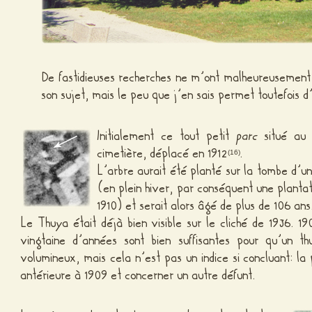
De fastidieuses recherches ne m’ont malheureusemen
son sujet, mais le peu que j’en sais permet toutefois d’
Initialement ce tout petit
parc
situé au 
cimetière, déplacé en 1912
.
(16)
L’arbre aurait été planté sur la tombe d
(en plein hiver, par conséquent une plantat
1910) et serait alors âgé de plus de 106 ans
Le Thuya était déjà bien visible sur le cliché de 1936. 1
vingtaine d’années sont bien suffisantes pour qu’un t
volumineux, mais cela n’est pas un indice si concluant: la 
antérieure à 1909 et concerner un autre défunt.