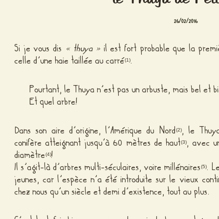
26/02/2016
Si je vous dis
« thuya »
il est fort probable que la prem
celle d’une haie taillée au carré
.
(1)
Pourtant, le Thuya n’est pas un arbuste, mais bel et b
Et quel arbre!
Dans son aire d’origine, l’Amérique du Nord
, le Thuy
(2)
conifère atteignant jusqu’à 60 mètres de haut
, avec u
(3)
diamètre
!
(4)
Il s’agit-là d’arbres multi-séculaires, voire millénaires
. L
(5)
jeunes, car l’espèce n’a été introduite sur le vieux cont
chez nous qu’un siècle et demi d’existence, tout au plus.