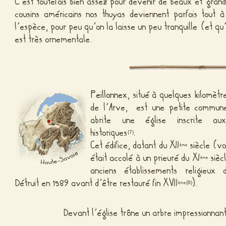
C’est toutefois bien assez pour devenir de beaux et grand
cousins américains nos thuyas deviennent parfois tout 
l’espèce, pour peu qu’on la laisse un peu tranquille (et qu’
est très ornementale.
Peillonnex
, situé à quelques kilomètr
de l’Arve, est une petite commune
abrite une église inscrite a
historiques
.
(7)
Cet édifice, datant du XII
siècle (vo
ème
était accolé à un prieuré du XI
sièc
ème
anciens établissements religieux 
Détruit en 1589 avant d’être restauré fin XVII
).
ème
(8)
Devant l’église trône un arbre impressionnant