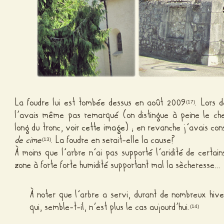
La foudre lui est tombée dessus en août 2009
. Lors 
(17)
l’avais même pas remarqué (on distingue à peine le ch
long du tronc,
voir cette image
) ; en revanche j’avais con
de cime
. La foudre en serait-elle la cause?
(13)
À moins que l’arbre n’ai pas supporté l’aridité de certai
zone à forte forte humidité supportant mal la sècheresse…
À noter que l’arbre a servi, durant de nombreux hive
qui, semble-t-il, n’est plus le cas aujourd’hui.
(14)