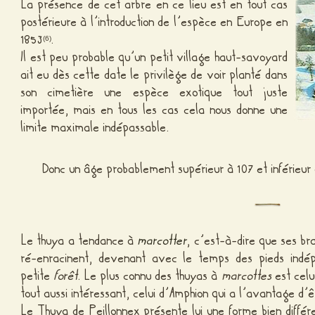
La présence de cet arbre en ce lieu est en tout cas
postérieure à l’introduction de l’espèce en Europe en
1853
.
(6)
Il est peu probable qu’un petit village haut-savoyard
ait eu dès cette date le privilège de voir planté dans
son cimetière une espèce exotique tout juste
importée, mais en tous les cas cela nous donne une
limite maximale indépassable.
Donc un âge probablement supérieur à 107 et inférieur
Le thuya a tendance à
marcotter
, c’est-à-dire que ses br
ré-enracinent, devenant avec le temps des pieds indép
petite
forêt
. Le plus connu des thuyas à
marcottes
est celu
tout aussi intéressant, celui d’Amphion qui a l’avantage d
Le Thuya de Peillonnex présente lui une forme bien différ