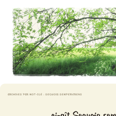
Aventures chlorophylliennes
Meristemes
ARCHIVES PAR MOT-CLÉ :
SEQUOIA SEMPERVIRENS
ci-gît Sequoia sem