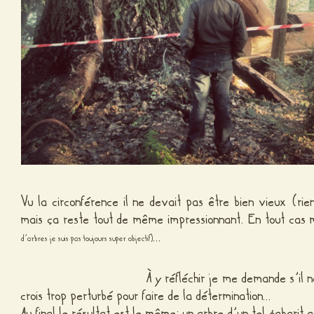
Vu la circonférence il ne devait pas être bien vieux (ri
mais ça reste tout de même impressionnant. En tout cas 
…
d’arbres je suis pas toujours super objectif)
À y réfléchir je me demande s’il ne s’agissa
crois trop perturbé pour faire de la détermination…
Au final le résultat est le même: un arbre d’un tel gabarit a