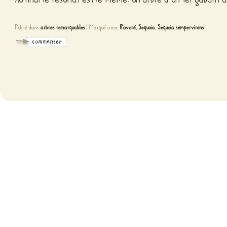
Publié dans
arbres remarquables
|
Marqué avec
Rovoré
,
Sequoia
,
Sequoia sempervirens
|
Fièr