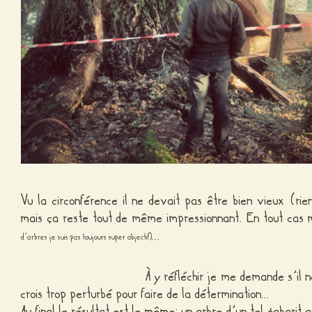
Vu la circonférence il ne devait pas être bien vieux (ri
mais ça reste tout de même impressionnant. En tout cas 
…
d’arbres je suis pas toujours super objectif)
À y réfléchir je me demande s’il ne s’agissa
crois trop perturbé pour faire de la détermination…
Au final le résultat est le même: un arbre d’un tel gabarit a