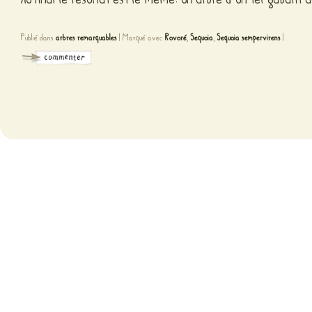
Publié dans
arbres remarquables
|
Marqué avec
Rovoré
,
Sequoia
,
Sequoia sempervirens
|
Fièr