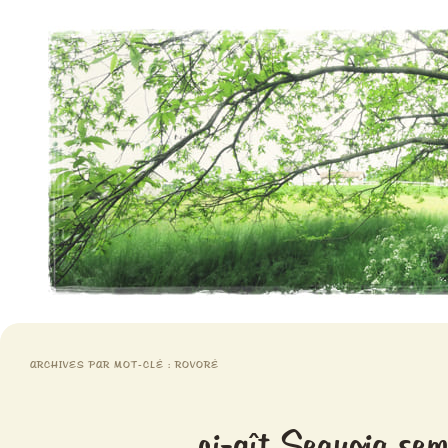
Aventures chlorophylliennes
Meristemes
ARCHIVES PAR MOT-CLÉ :
ROVORÉ
ci-gît Sequoia sem