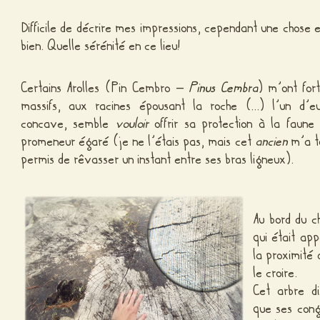
Difficile de décrire mes impressions, cependant une chose e
bien. Quelle sérénité en ce lieu!
Certains Arolles (Pin Cembro –
Pinus Cembra
) m’ont for
massifs, aux racines épousant la roche (…) l’un d’e
concave, semble
vouloir
offrir sa protection à la faune
promeneur égaré (je ne l’étais pas, mais cet
ancien
m’a t
permis de rêvasser un instant entre ses bras ligneux).
Au bord du c
qui était a
la proximité
le croire.
Cet arbre d
que ses cong