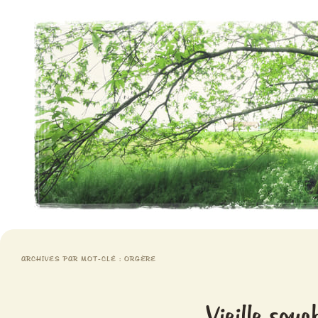
Aventures chlorophylliennes
Meristemes
ARCHIVES PAR MOT-CLÉ :
ORGÈRE
Vieille souc