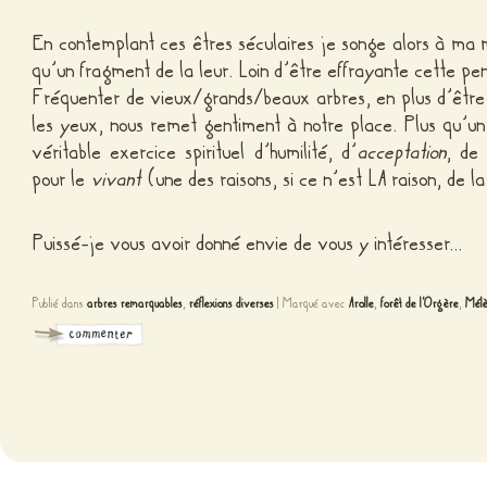
En contemplant ces êtres séculaires
je songe alors à ma 
qu’un fragment de la leur. Loin d’être effrayante cette pe
Fréquenter de vieux/grands/beaux arbres, en plus d’être 
les yeux, nous remet gentiment à notre place. Plus qu’un
véritable exercice spirituel d’humilité, d’
acceptation
, de
pour le
vivant
(une des raisons, si ce n’est LA raison, de l
Puissé-je vous avoir donné envie de vous y intéresser…
Publié dans
arbres remarquables
,
réflexions diverses
|
Marqué avec
Arolle
,
forêt de l'Orgère
,
Mélè