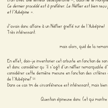
croît avec une lenteur désespérante
, aussi ne le multip
Ce dernier procédé est à préférer. Le Néflier est bien reçu 
et l’Aubépine »
.
J’avais donc affaire à un Néflier greffé sur de l’Aubépine!
Très intéressant.
mais alors, quid de la remar
En effet, dois-je inventorier cet arbuste en fonction de so
et donc considérer qu ‘il s’agit d’un néflier remarquable d
considérer cette dernière mesure en fonction des critères
de l’Aubépine?
[
]
2
Dans ce cas 1m de circonférence est intéressant, mais bie
Question épineuse donc (et qui montre 