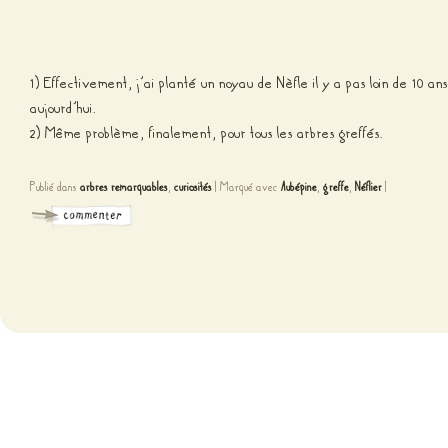
1) Effectivement, j’ai planté un noyau de Nèfle il y a pas loin de 10 ans
aujourd’hui.
2) Même problème, finalement, pour tous les arbres greffés.
Publié dans
arbres remarquables
,
curiosités
|
Marqué avec
Aubépine
,
greffe
,
Néflier
|
Fièr