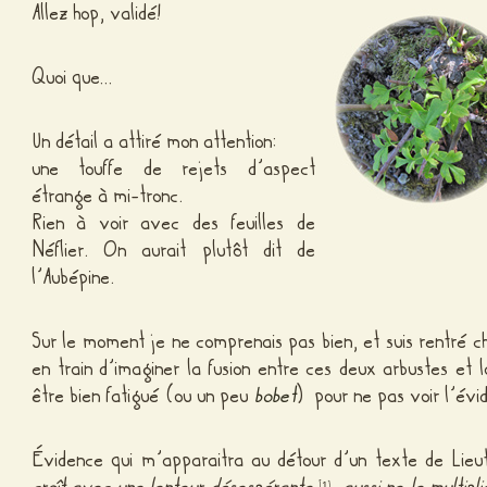
Allez hop, validé!
Quoi que…
Un détail a attiré mon attention:
une touffe de rejets d’aspect
étrange à mi-tronc.
Rien à voir avec des feuilles de
Néflier. On aurait plutôt dit de
l’Aubépine.
Sur le moment je ne comprenais pas bien, et suis rentré c
en train d’imaginer la fusion entre ces deux arbustes et l
être bien fatigué (ou un peu
bobet
) pour ne pas voir l’évi
Évidence qui m’apparaitra au détour d’un texte de Lieu
[
]
1