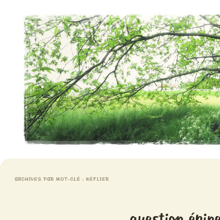
Aventures chlorophylliennes
Meristemes
ARCHIVES PAR MOT-CLÉ :
NÉFLIER
question épin