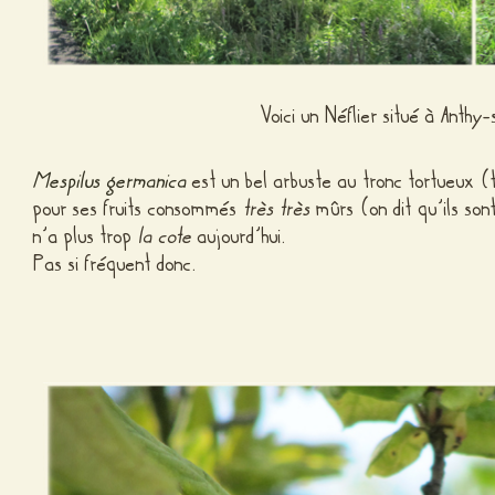
Voici un Néflier situé à Anthy
Mespilus germanica
est un bel arbuste au tronc tortueux (t
pour ses fruits consommés
très très
mûrs (on dit qu’ils son
n’a plus trop
la cote
aujourd’hui.
Pas si fréquent donc.