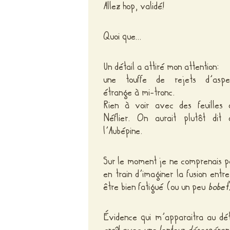
Allez hop, validé!
Quoi que…
Un détail a attiré mon attention:
une touffe de rejets d’aspe
étrange à mi-tronc.
Rien à voir avec des feuilles 
Néflier. On aurait plutôt dit 
l’Aubépine.
Sur le moment je ne comprenais pa
en train d’imaginer la fusion entr
être bien fatigué (ou un peu
bobet
Évidence qui m’apparaitra au dét