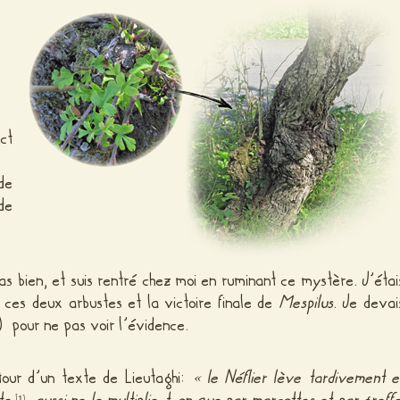
ct
de
de
s bien, et suis rentré chez moi en ruminant ce mystère. J’étai
e ces deux arbustes et la victoire finale de
Mespilus
. Je devai
) pour ne pas voir l’évidence.
our d’un texte de Lieutaghi:
« le Néflier lève tardivement e
[
]
1