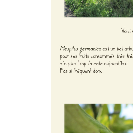
Voici
Mespilus germanica
est un bel arbu
pour ses fruits consommés
très trè
n’a plus trop
la cote
aujourd’hui.
Pas si fréquent donc.