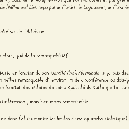
nte
, aussi ne le multiplie-t-on que par marcottes et par greffe
Le Néflier est bien reçu par le Poirier, le Cognassier, le Pommie
reffé sur de l’Aubépine!
s alors, quid de la remarquabilité?
rbuste en fonction de son
identité finale/terminale
, si je puis dir
’un néflier remarquable d’ environ 1m de circonférence où dois-j
n fonction des critères de remarquabilité du porte greffe, don
st intéressant, mais bien moins remarquable.
use donc (et qui montre les limites d’une approche statistique)