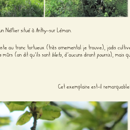
 un Néflier situé à Anthy-sur Léman.
ste au tronc tortueux (très ornemental je trouve), jadis cultiv
s
mûrs (on dit qu’ils sont
blets
, d’aucuns diront
pourris
), mais qu
Cet exemplaire est-il remarquable