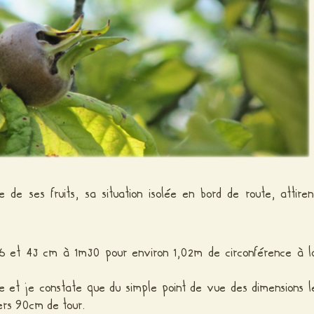
e de ses fruits, sa situation isolée en bord de route, attiren
 56 et 43 cm à 1m30 pour environ 1,02m de circonférence à l
ue et je constate que du simple point de vue des dimensions l
ers 90cm de tour.