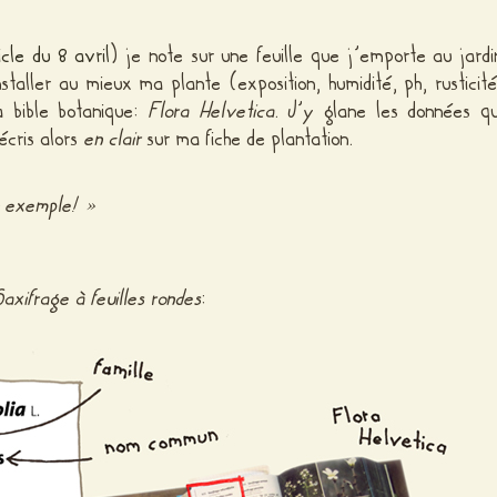
icle du 8 avril
) je note sur une feuille que j’emporte au jardi
taller au mieux ma plante (exposition, humidité, ph, rusticité
 bible botanique:
Flora Helvetica
. J’y glane les données qu
écris alors
en clair
sur ma fiche de plantation.
emple! »
Saxifrage à feuilles rondes
: