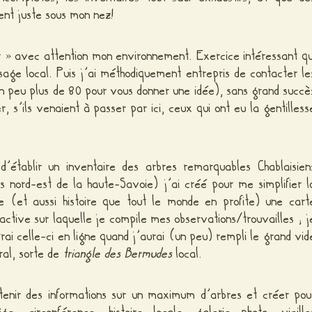
nt juste sous mon nez!
 » avec attention mon environnement. Exercice intéressant qu
age local. Puis j’ai méthodiquement entrepris de contacter le
. Un peu plus de 80 pour vous donner une idée), sans grand succè
r, s’ils venaient à passer par ici, ceux qui ont eu la gentilless
 d’établir un inventaire des arbres remarquables Chablaisien
rs nord-est de la haute-Savoie) j’ai créé pour me simplifier l
e (et aussi histoire que tout le monde en profite) une cart
ractive sur laquelle je compile mes observations/trouvailles ; j
rai celle-ci en ligne quand j’aurai (un peu) rempli le grand vid
ral, sorte de
triangle des Bermudes
local.
btenir des informations sur un maximum d’arbres et créer pou