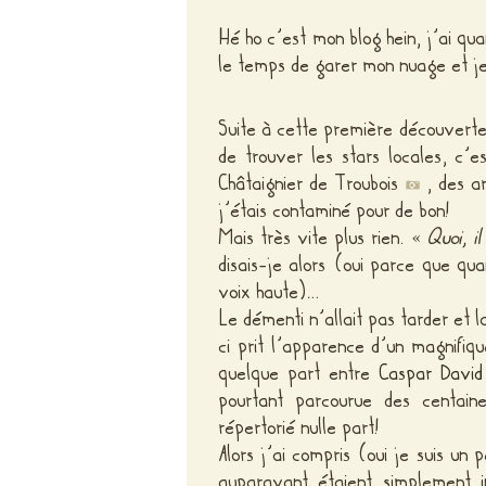
Hé ho c’est mon blog hein, j’ai q
le temps de garer mon nuage et je
Suite à cette première découverte
de trouver les stars locales, c’e
Châtaignier de Troubois
, des ar
j’étais contaminé pour de bon!
Mais très vite plus rien. «
Quoi, i
disais-je alors (oui parce que qua
voix haute)
.
..
Le démenti n’allait pas tarder et l
ci prit l’apparence d’un magnifiq
quelque part entre
Caspar David 
pourtant parcourue des centain
répertorié nulle part!
Alors j’ai compris (oui je suis un
auparavant étaient simplement i