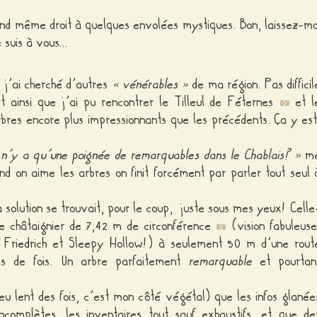
uand même droit à quelques envolées mystiques. Bon, laissez-mo
 suis à vous…
 j’ai cherché d’autres
« vénérables »
de ma région. Pas difficil
st ainsi que j’ai pu rencontrer le Tilleul de Féternes
et l
bres encore plus impressionnants que les précédents. Ça y est
l n’y a qu’une poignée de remarquables dans le Chablais? »
m
nd on aime les arbres on finit forcément par parler tout seul 
a solution se trouvait, pour le coup, juste sous mes yeux! Celle
ue châtaignier de 7,42 m de circonférence
(vision fabuleuse
Friedrich
et Sleepy Hollow!) à seulement 50 m d’une rout
es de fois. Un arbre parfaitement
remarquable
et pourtan
 peu lent des fois, c’est mon côté végétal) que les infos glanée
ncomplètes, les inventaires tout sauf exhaustifs, et que de