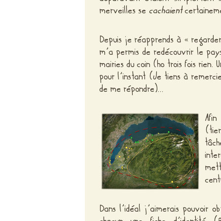
merveilles se
cachaient
certaineme
Depuis je réapprends à « regarder
m’a permis de redécouvrir le pays
mairies du coin (ho trois fois rien
pour l’instant (Je tiens à remercie
de me répondre)…
Afin
(tie
tâch
inte
mett
cent
Dans l’idéal j’aimerais pouvoir o