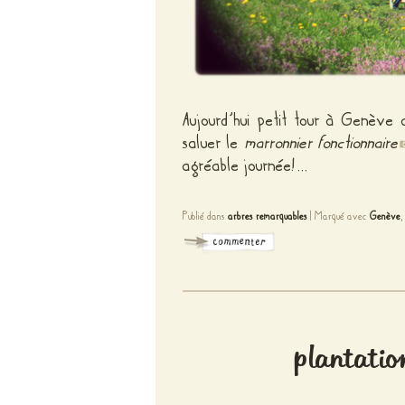
Aujourd’hui petit tour à Genève
saluer le
marronnier fonctionnaire
agréable journée!…
Publié dans
arbres remarquables
|
Marqué avec
Genève
plantatio