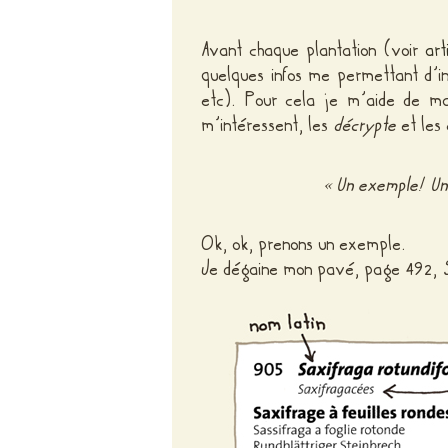
Avant chaque plantation (voir
art
quelques infos me permettant d’ins
etc). Pour cela je m’aide de ma
m’intéressent, les
décrypte
et les 
« Un exemple! Un ex
Ok, ok, prenons un exemple.
Je dégaine mon pavé, page 492,