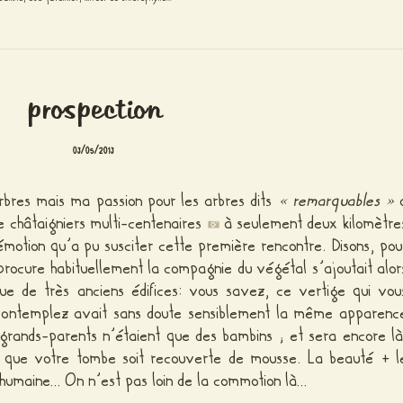
prospection
03/05/2013
arbres mais ma passion pour les arbres dits
« remarquables »
 châtaigniers multi-centenaires
à seulement deux kilomètre
l’émotion qu’a pu susciter cette première rencontre. Disons, pou
 procure habituellement la compagnie du végétal s’ajoutait alor
ue de très anciens édifices: vous savez, ce vertige qui vou
contemplez avait sans doute sensiblement la même apparenc
 grands-parents n’étaient que des bambins ; et sera encore là
ès que votre tombe soit recouverte de mousse. La beauté + l
de humaine… On n’est pas loin de la commotion là…