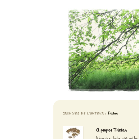
Aventures chlorophylliennes
Meristemes
Tristan
ARCHIVES DE L’AUTEUR :
A propos Tristan
Botaniste en herbe, apprenti herba