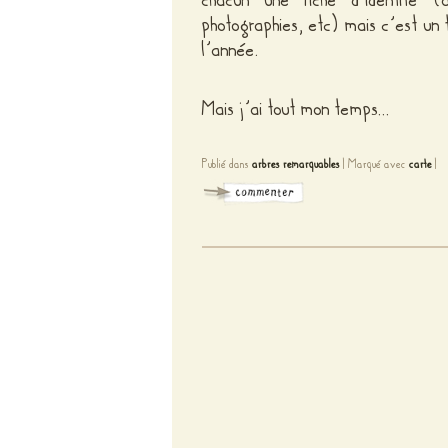
chacun une fiche d’identité (âg
photographies, etc) mais c’est un
l’année.
Mais j’ai tout mon temps…
Publié dans
arbres remarquables
|
Marqué avec
carte
|