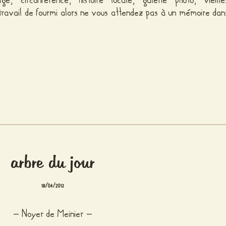
e, circonférence, histoire locale, galerie photo, vieille
 travail de fourmi alors ne vous attendez pas à un mémoire dan
arbre du jour
18/04/2013
– Noyer de Meinier –