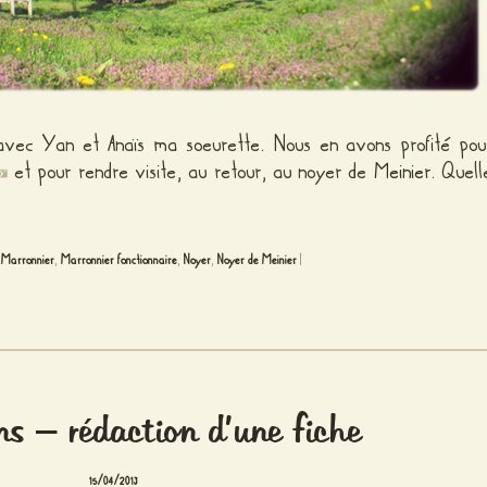
 avec Yan et Anaïs ma soeurette. Nous en avons profité pou
et pour rendre visite, au retour, au noyer de
Meinier
. Quell
,
Marronnier
,
Marronnier fonctionnaire
,
Noyer
,
Noyer de Meinier
|
ns – rédaction d’une fiche
15/04/2013