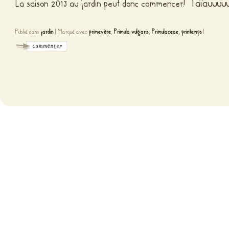
Taïauuuu
La saison 2013 au jardin peut donc commencer!
Publié dans
jardin
|
Marqué avec
primevère
,
Primula vulgaris
,
Primulaceae
,
printemps
|
Fièr