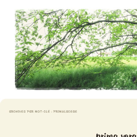
Aventures chlorophylliennes
Meristemes
ARCHIVES PAR MOT-CLÉ :
PRIMULACEAE
prima vera