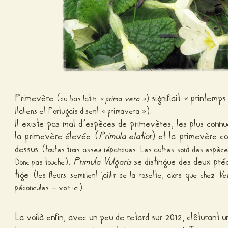
Primevère
signifiait « printemp
(du bas latin
« prima vera »
)
.
Italiens et Portugais disent « primavera »)
Il existe pas mal d’espèces de primevères, les plus conn
la primevère élevée (
Primula elatior
) et la primevère 
dessus
(toutes trois assez répandues. Les autres sont des espèc
.
Primula Vulgaris
se distingue des deux pr
Donc pas touche)
tige
(les fleurs semblent jaillir de la rosette, alors que chez
Ver
pédoncules –
voir ici
).
La voilà enfin, avec un peu de retard sur 2012, clôturant u