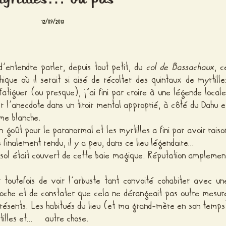
12/09/2013
d’entendre parler, depuis tout petit, du
col de Bassachaux
, c
hique où il serait si aisé de récolter des quintaux de myrtille
fatiguer (ou presque), j’ai fini par croire à une légende locale
r l’anecdote dans un tiroir mental approprié, à côté du Dahu e
me blanche.
 goût pour le paranormal et les myrtilles a fini par avoir raiso
 finalement rendu, il y a peu, dans ce lieu légendaire…
 le sol était couvert de cette baie magique. Réputation amplemen
toutefois de voir l’arbuste tant convoité cohabiter avec un
roche et de constater que cela ne dérangeait pas outre mesur
présents. Les habitués du lieu (et ma grand-mère en son temps
rtilles et… autre chose.