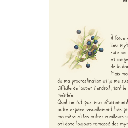
À force 
lieu myt
sans se 
et range
de la da
Mais mon
de ma procrastination et je me suis
Difficile de louper l’endroit, tant
méritée.
Quel ne fut pas mon étonnement 
autre espèce visuellement très p
ma mère et les autres cueilleurs 
ont donc toujours ramassé des my