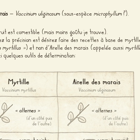
rais
–
Vaccinium uliginosum
(sous-espèce
microphyllum
?).
uit est comestible (mais moins goûtu je trouve).
 la précision est désirez faire des recettes à base de myrtill
 myrtillus »
) et non d’Airelle des marais (appelée aussi
myrtill
ci quelques outils de détermination: