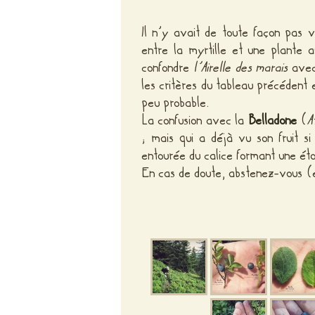
Il n’y avait de toute façon pas 
entre la myrtille et une plante a
confondre
l’Airelle des marais
ave
les critères du tableau précédent e
peu probable.
La confusion avec la
Belladone
(
A
; mais qui a déjà vu son fruit si
entourée du calice formant une éto
En cas de doute, abstenez-vous (e