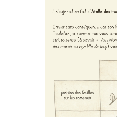
Il s’agissait en fait d’
Airelle des ma
Erreur sans conséquence car son fr
Toutefois, si comme moi vous aimez
stricto sensu
(à savoir «
Vaccinium
des marais
ou
myrtille de loup
) voi