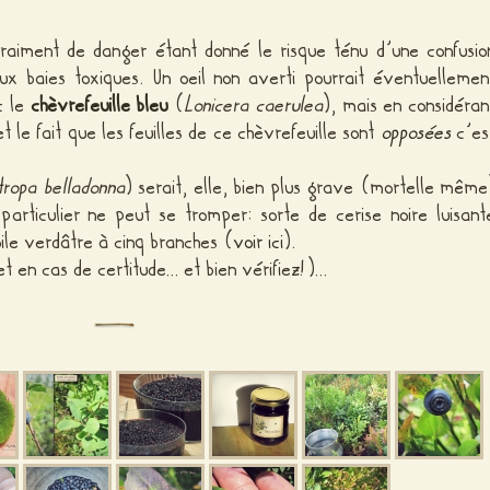
vraiment de danger étant donné le risque ténu d’une confusio
ux baies toxiques. Un oeil non averti pourrait éventuellemen
c le
chèvrefeuille bleu
(
Lonicera caerulea
), mais en considéran
t le fait que les feuilles de ce chèvrefeuille sont
opposées
c’es
tropa belladonna
) serait, elle, bien plus grave (mortelle même
 particulier ne peut se tromper: sorte de cerise noire luisant
ile verdâtre à cinq branches (
voir ici
).
t en cas de certitude… et bien vérifiez!)…