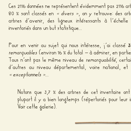
Ces 2116 données ne représentent évidemment pas 2116 ar
80
sont classés en
« divers »
, on y retrouve: des ar
%
arbres d’avenir, des ligneux intéressants à l’échel
inventoriés dans un but statistique…
Pour en venir au sujet qui nous intéresse, j’ai classé
3
remarquables
(environ 16
du total – à admirer, en parti
%
Tous n’ont pas le même niveau de
remarquabilité
, certa
d’autres au niveau départemental, voire national, et
« exceptionnels »
…
Notons que 3,7
des arbres de cet inventaire ont
%
plupart il y a bien longtemps (répertoriés pour leur in
Voir cette galerie
).