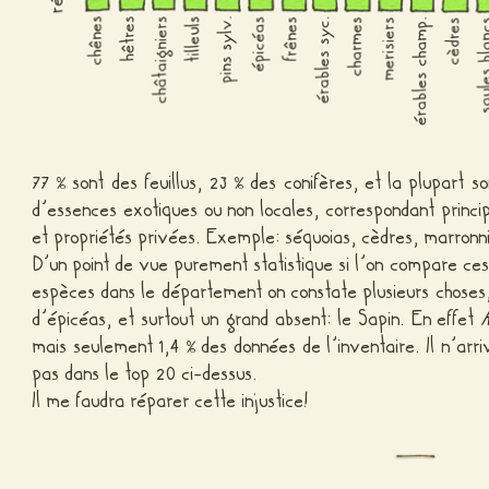
77
sont des feuillus, 23
des conifères, et la plupart s
%
%
d’essences exotiques ou non locales, correspondant princi
et propriétés privées. Exemple: séquoias, cèdres, marronni
D’un point de vue purement statistique si l’on compare ces 
espèces dans le département on constate plusieurs choses
d’épicéas, et surtout un grand absent: le Sapin. En effet
mais seulement 1,4
des données de l’inventaire. Il n’arr
%
pas dans le top 20 ci-dessus.
Il me faudra réparer cette injustice!