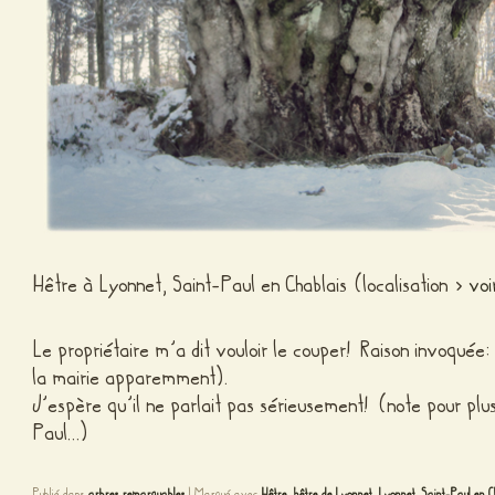
Hêtre à Lyonnet, Saint-Paul en Chablais (localisation >
voir
Le propriétaire m’a dit vouloir le couper! Raison invoquée:
la mairie apparemment).
J’espère qu’il ne parlait pas sérieusement! (note pour plus
Paul…)
Publié dans
arbres remarquables
|
Marqué avec
Hêtre
,
hêtre de Lyonnet
,
Lyonnet
,
Saint-Paul en C