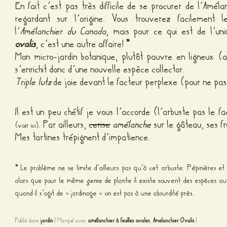
En fait c’est pas très difficile de se procurer de l’Amél
regardant sur l’origine. Vous trouverez facilement 
l’
Amélanchier du Canada
, mais pour ce qui est de l’un
ovalis
, c’est une autre affaire!
*
Mon micro-jardin botanique, plutôt pauvre en ligneux (
s’enrichit donc d’une nouvelle espèce collector.
Triple lutz
de joie devant le facteur perplexe (pour ne pas
Il est un peu chétif je vous l’accorde (l’arbuste pas le f
. Par ailleurs,
cerise
amélanche
sur le gâteau, ses fr
(
voir ici
)
Mes tartines trépignent d’impatience.
*
Le problème ne se limite d’ailleurs pas qu’à cet arbuste: Pépinières et
alors que pour le même
genre
de plante il existe souvent des espèces au
quand il s’agit de « jardinage » on est pas à une absurdité près.
Publié dans
jardin
|
Marqué avec
amélanchier à feuilles ovales
,
Amelanchier Ovalis
|