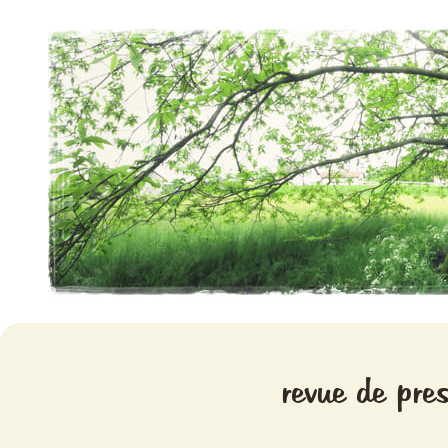
Aventures chlorophylliennes
Meristemes
revue de pre