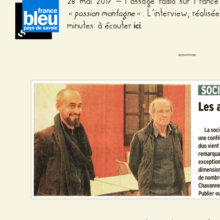
28 mai 2017 – Passage radio sur France 
«
passion montagne
«
. L’interview, réalis
minutes:
à écouter
ici
.