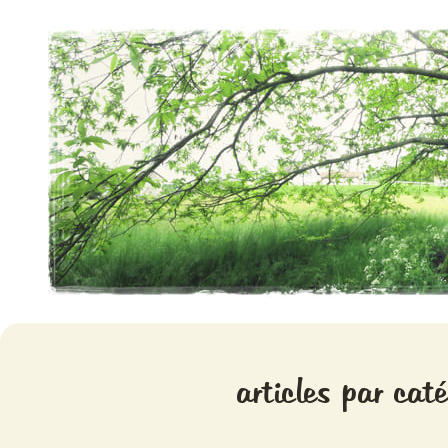
Aventures chlorophylliennes
Meristemes
articles par cat