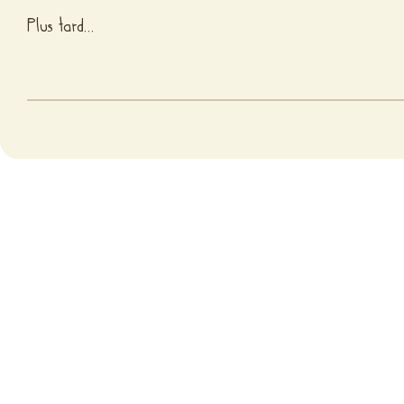
Plus tard…
Fièr